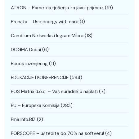
ATRON – Pametna rješenja za javni prijevoz
(19)
Brunata – Use energy with care
(1)
Cambium Networks i Ingram Micro
(18)
DOGMA Dubai
(6)
Eccos inženjering
(11)
EDUKACIJE I KONFERENCIJE
(594)
EOS Matrix d.o.o. – Vaš suradnik u naplati
(7)
EU – Europska Komisija
(283)
Fina Info.BIZ
(2)
FORSCOPE – uštedite do 70% na softveru!
(4)