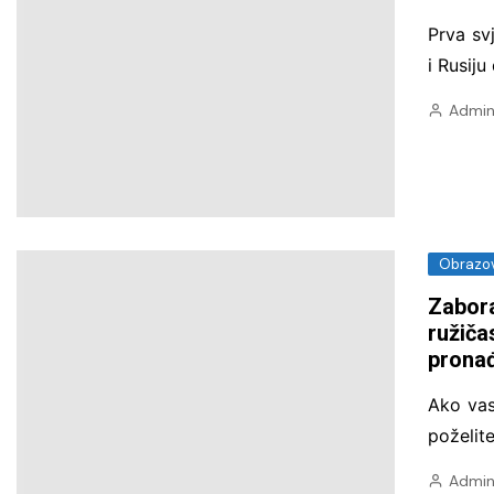
Prva sv
i Rusiju
Admin
Obrazov
Zabora
ružiča
pronađ
Ako vas
poželite
Admin