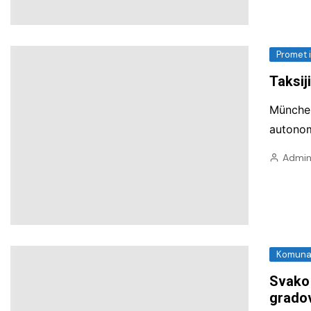
Promet 
Taksij
Münche
autonom
Admin
Komunal
Svako 
gradov