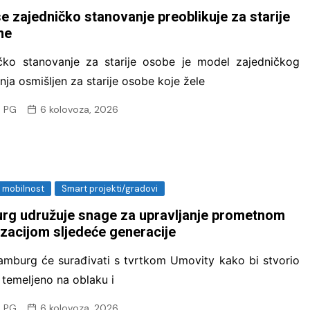
Eccos inženjerin
e zajedničko stanovanje preoblikuje za starije
ne
EOS Matrix d.o.o.
naplati
čko stanovanje za starije osobe je model zajedničkog
Fina Info.BIZ
nja osmišljen za starije osobe koje žele
FORSCOPE – ušt
 PG
6 kolovoza, 2026
softveru!
FORTIS LABOR – 
Vas
Innerga – Smart 
i mobilnost
Smart projekti/gradovi
NavigareAI-Doc
rg udružuje snage za upravljanje prometnom
PROMET I PROST
izacijom sljedeće generacije
GiS rješenja
Smart Sense
mburg će surađivati ​​s tvrtkom Umovity kako bi stvorio
e temeljeno na oblaku i
Sustav javnih bi
 PG
6 kolovoza, 2026