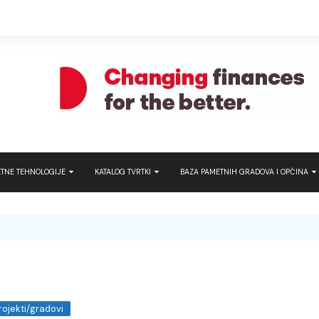
TNE TEHNOLOGIJE
KATALOG TVRTKI
BAZA PAMETNIH GRADOVA I OPĆINA
t turizam
Hrvatska
Hrvatska
ATRON – Pametna
javni prijevoz
rt Home
Regija
Regija
Brunata – Use e
tna industrija
Cambium Networ
tna rješenja i tehnologije
Micro
DOGMA Dubai
rojekti/gradovi