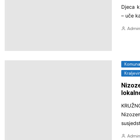
Djeca k
– uče k
Admin
Komunal
Kraljev
Nizoze
lokaln
KRUŽNO
Nizozem
susjeds
Admin