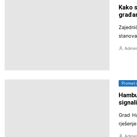
poljoprivreda i zaštita okoliša
Kako s
građa
Promet i mobilnost
Zdravstvene i javne usluge
Zajedni
stanova
Admin
Promet 
Hambu
signal
Grad Ha
rješenj
Admin