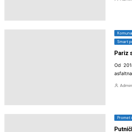
Komunal
Smart p
Pariz 
Od 2018
asfaltna
Admin
Promet 
Putnič