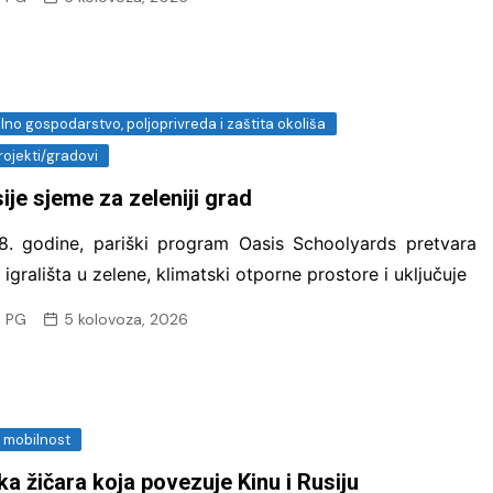
no gospodarstvo, poljoprivreda i zaštita okoliša
rojekti/gradovi
sije sjeme za zeleniji grad
. godine, pariški program Oasis Schoolyards pretvara
 igrališta u zelene, klimatski otporne prostore i uključuje
 PG
5 kolovoza, 2026
i mobilnost
ka žičara koja povezuje Kinu i Rusiju