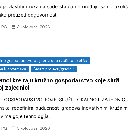
oja vlastitim rukama sade stabla ne uređuju samo okoliš
ako preuzeti odgovornost
 PG
3 kolovoza, 2026
no gospodarstvo, poljoprivreda i zaštita okoliša
ina Nizozemska
Smart projekti/gradovi
mci kreiraju kružno gospodarstvo koje služi
oj zajednici
 GOSPODARSTVO KOJE SLUŽI LOKALNOJ ZAJEDNICI:
ska redefinira budućnost gradova inovativnim kružnim
tvima gdje tehnologija,
 PG
3 kolovoza, 2026