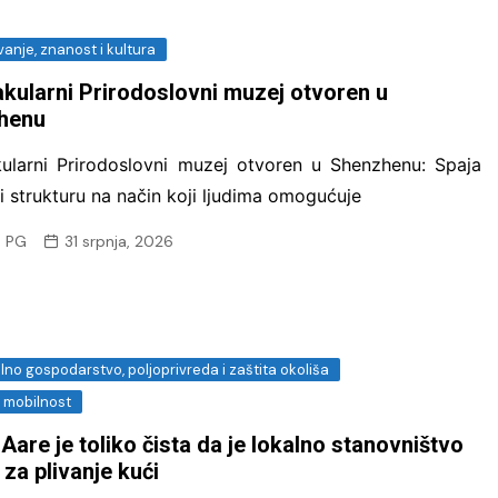
anje, znanost i kultura
kularni Prirodoslovni muzej otvoren u
henu
ularni Prirodoslovni muzej otvoren u Shenzhenu: Spaja
 i strukturu na način koji ljudima omogućuje
 PG
31 srpnja, 2026
no gospodarstvo, poljoprivreda i zaštita okoliša
i mobilnost
 Aare je toliko čista da je lokalno stanovništvo
 za plivanje kući