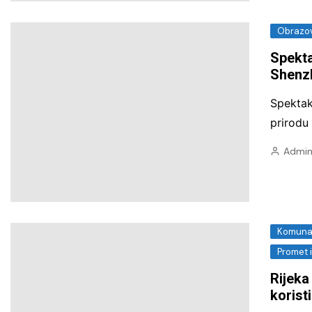
Obrazov
Spekta
Shenz
Spektak
prirodu
Admin
Komunal
Promet 
Rijeka
koristi