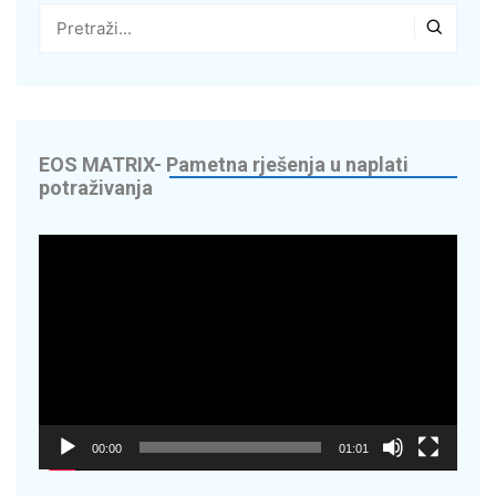
g
 – Vaš suradnik u
edite do 70% na
EOS MATRIX- Pametna rješenja u naplati
potraživanja
digitaliziramo
Reproduktor
videozapisa
Energy Solutions
OR – napredna
00:00
01:01
cikala – Nextbike