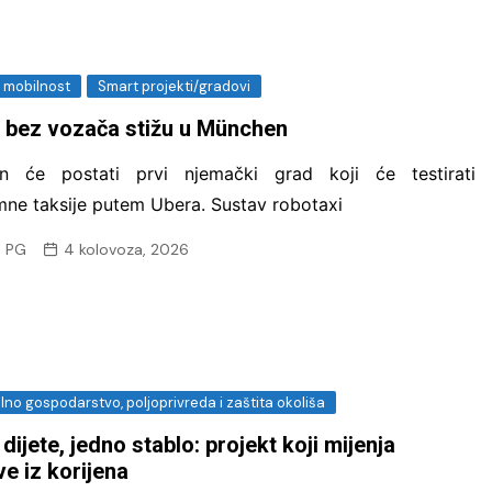
i mobilnost
Smart projekti/gradovi
i bez vozača stižu u München
n će postati prvi njemački grad koji će testirati
ne taksije putem Ubera. Sustav robotaxi
 PG
4 kolovoza, 2026
no gospodarstvo, poljoprivreda i zaštita okoliša
dijete, jedno stablo: projekt koji mijenja
e iz korijena