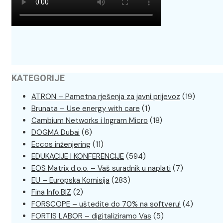
KATEGORIJE
ATRON – Pametna rješenja za javni prijevoz
(19)
Brunata – Use energy with care
(1)
Cambium Networks i Ingram Micro
(18)
DOGMA Dubai
(6)
Eccos inženjering
(11)
EDUKACIJE I KONFERENCIJE
(594)
EOS Matrix d.o.o. – Vaš suradnik u naplati
(7)
EU – Europska Komisija
(283)
Fina Info.BIZ
(2)
FORSCOPE – uštedite do 70% na softveru!
(4)
FORTIS LABOR – digitaliziramo Vas
(5)