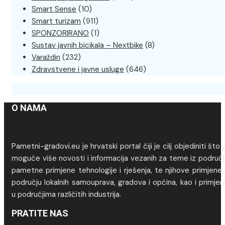
Smart Sense
(10)
Smart turizam
(911)
SPONZORIRANO
(1)
Sustav javnih bicikala – Nextbike
(8)
Varaždin
(232)
Zdravstvene i javne usluge
(646)
O NAMA
Pametni-gradovi.eu je hrvatski portal čiji je cilj objediniti što 
moguće više novosti i informacija vezanih za teme iz područj
pametne primjene tehnologije i rješenja, te njihove primjene
području lokalnih samouprava, gradova i općina, kao i primje
u područjima različitih industrija.
PRATITE NAS