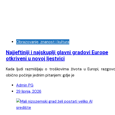
Obrazovanje, znanost i kultura
Najjeftiniji i najskuplji glavni gradovi Europe
otkriveni u novoj ljestvici
Kada ljudi razmišljaju o troškovima života u Europi, razgovo
obično počinje jednim pitanjem: gdje je
Admin PG
29 lipnja, 2026