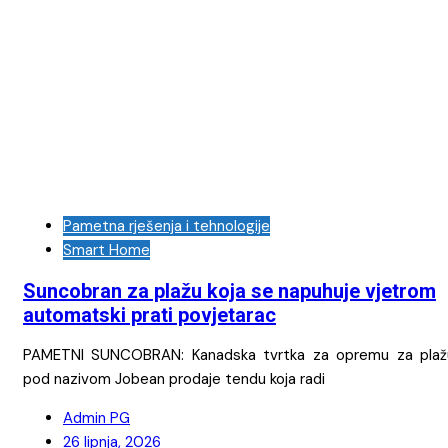
Pametna rješenja i tehnologije
Smart Home
Suncobran za plažu koja se napuhuje vjetrom
automatski prati povjetarac
PAMETNI SUNCOBRAN: Kanadska tvrtka za opremu za plaž
pod nazivom Jobean prodaje tendu koja radi
Admin PG
26 lipnja, 2026