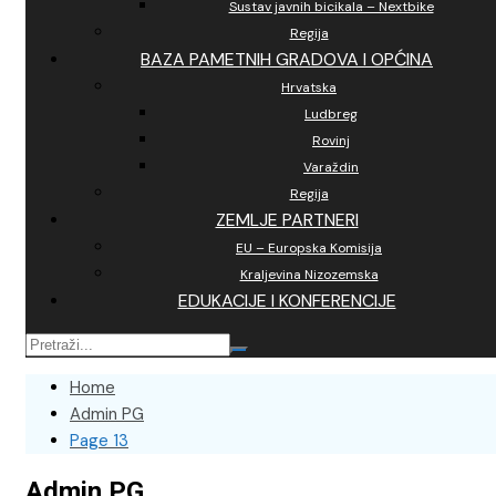
Sustav javnih bicikala – Nextbike
Regija
BAZA PAMETNIH GRADOVA I OPĆINA
Hrvatska
Ludbreg
Rovinj
Varaždin
Regija
ZEMLJE PARTNERI
EU – Europska Komisija
Kraljevina Nizozemska
EDUKACIJE I KONFERENCIJE
Home
Admin PG
Page 13
Admin PG