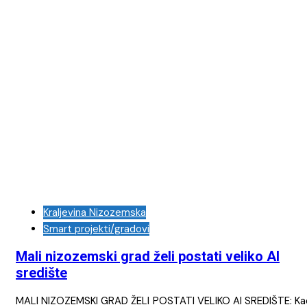
Kraljevina Nizozemska
Smart projekti/gradovi
Mali nizozemski grad želi postati veliko AI
središte
MALI NIZOZEMSKI GRAD ŽELI POSTATI VELIKO AI SREDIŠTE: Ka