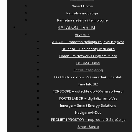
Smart Home
Pametna industrija
Pametna rješenja i tehnologije
KATALOG TVRTKI
Hrvatska
ATRON – Pametna rješenja za javni prijevoz
Brunata – Use energy with care
Cambium Networks i Ingram Micro
DOGMA Dubai
Eccos inženjering
EOS Matrix d.o.o. – Vaš suradnik u naplati
Fina Info.BIZ
FORSCOPE – uštedite do 70% na softveru!
FORTIS LABOR – digitaliziramo Vas
Innerga – Smart Energy Solutions
NavigareAI-Doc
PROMET I PROSTOR – napredna GiS rješenja
Smart Sense