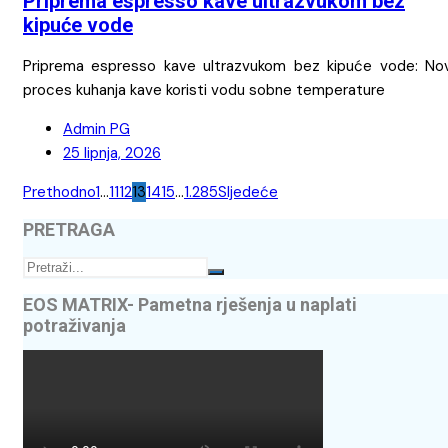
Priprema espresso kave ultrazvukom bez
kipuće vode
Priprema espresso kave ultrazvukom bez kipuće vode: Nov
proces kuhanja kave koristi vodu sobne temperature
Admin PG
25 lipnja, 2026
Brojevi
Prethodno
1
…
11
12
13
14
15
…
1.285
Sljedeće
stranica
PRETRAGA
objava
EOS MATRIX- Pametna rješenja u naplati
potraživanja