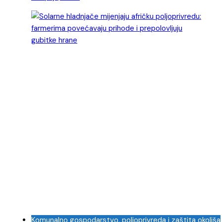
Komunalno gospodarstvo, poljoprivreda i zaštita okoliša