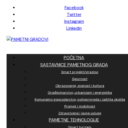
Skip
Facebook
to
Twitter
content
Instagram
Linkedin
POČETNA
SASTAVNICE PAMETNOG GRADA
Smart projekti/gradovi
Sigurnost
Obrazovanje, znanost i kultura
Građevinarstvo, urbanizam i energetika
Komunalno gospodarstvo, poljoprivreda i zaštita okoliša
Promet i mobilnost
Zdravstvene i javne usluge
PAMETNE TEHNOLOGIJE
Smart turizam