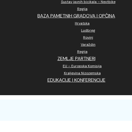
Sustav javnih bicikala – Nextbike
Regija
BAZA PAMETNIH GRADOVA I OPĆINA
Hrvatska
Ludbreg
Rovinj
Varaždin
Regija
ZEMLJE PARTNERI
EU – Europska Komisija
Kraljevina Nizozemska
EDUKACIJE I KONFERENCIJE