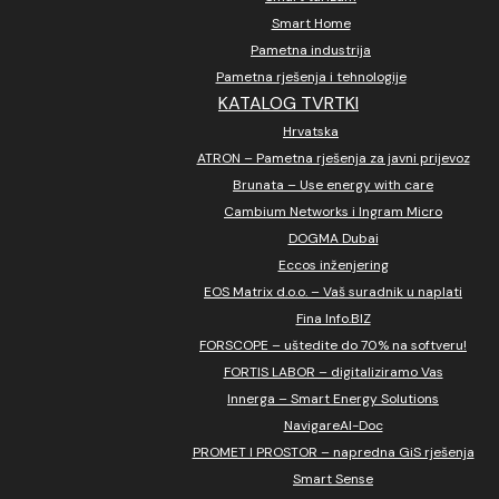
Smart Home
Pametna industrija
Pametna rješenja i tehnologije
KATALOG TVRTKI
Hrvatska
ATRON – Pametna rješenja za javni prijevoz
Brunata – Use energy with care
Cambium Networks i Ingram Micro
DOGMA Dubai
Eccos inženjering
EOS Matrix d.o.o. – Vaš suradnik u naplati
Fina Info.BIZ
FORSCOPE – uštedite do 70% na softveru!
FORTIS LABOR – digitaliziramo Vas
Innerga – Smart Energy Solutions
NavigareAI-Doc
PROMET I PROSTOR – napredna GiS rješenja
Smart Sense