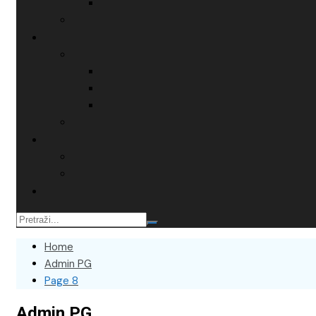
Home
Admin PG
Page 8
Admin PG