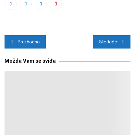
Navigacija
Prethodno
Sljedeće
objava
Možda Vam se sviđa