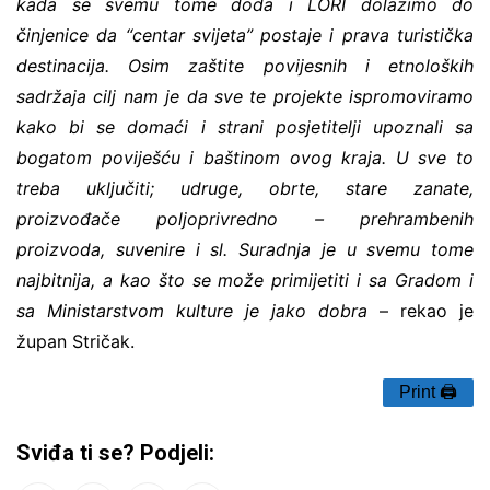
kada se svemu tome doda i LORI dolazimo do
činjenice da “centar svijeta” postaje i prava turistička
destinacija. Osim zaštite povijesnih i etnoloških
sadržaja cilj nam je da sve te projekte ispromoviramo
kako bi se domaći i strani posjetitelji upoznali sa
bogatom poviješću i baštinom ovog kraja. U sve to
treba uključiti; udruge, obrte, stare zanate,
proizvođače poljoprivredno – prehrambenih
proizvoda, suvenire i sl. Suradnja je u svemu tome
najbitnija, a kao što se može primijetiti i sa Gradom i
sa Ministarstvom kulture je jako dobra
– rekao je
župan Stričak.
Print 🖨
Sviđa ti se? Podjeli: