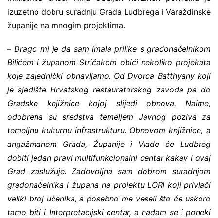
izuzetno dobru suradnju Grada Ludbrega i Varaždinske
županije na mnogim projektima.
–
Drago mi je da sam imala prilike s gradonačelnikom
Bilićem i županom Stričakom obići nekoliko projekata
koje zajednički obnavljamo. Od Dvorca Batthyany koji
je sjedište Hrvatskog restauratorskog zavoda pa do
Gradske knjižnice kojoj slijedi obnova. Naime,
odobrena su sredstva temeljem Javnog poziva za
temeljnu kulturnu infrastrukturu. Obnovom knjižnice, a
angažmanom Grada, Županije i Vlade će Ludbreg
dobiti jedan pravi multifunkcionalni centar kakav i ovaj
Grad zaslužuje. Zadovoljna sam dobrom suradnjom
gradonačelnika i župana na projektu LORI koji privlači
veliki broj učenika, a posebno me veseli što će uskoro
tamo biti i Interpretacijski centar, a nadam se i poneki