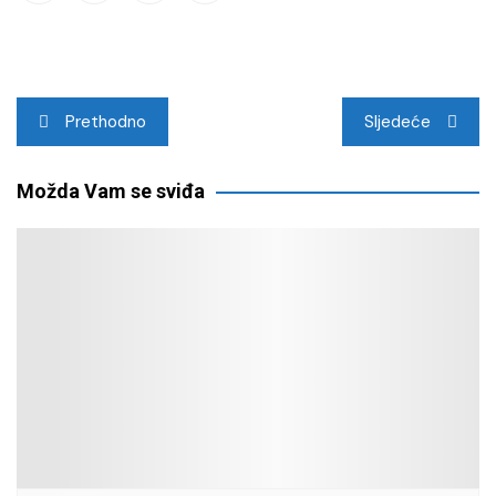
Navigacija
Prethodno
Sljedeće
objava
Možda Vam se sviđa