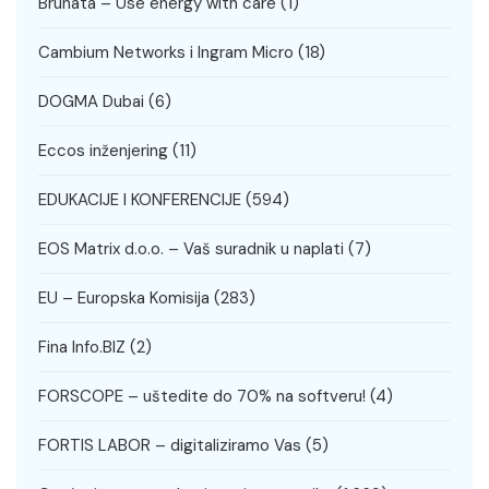
Brunata – Use energy with care
(1)
Cambium Networks i Ingram Micro
(18)
DOGMA Dubai
(6)
Eccos inženjering
(11)
EDUKACIJE I KONFERENCIJE
(594)
EOS Matrix d.o.o. – Vaš suradnik u naplati
(7)
EU – Europska Komisija
(283)
Fina Info.BIZ
(2)
FORSCOPE – uštedite do 70% na softveru!
(4)
FORTIS LABOR – digitaliziramo Vas
(5)