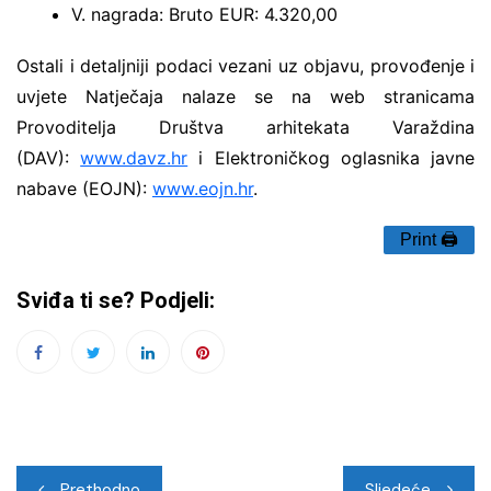
V. nagrada: Bruto EUR: 4.320,00
Ostali i detaljniji podaci vezani uz objavu, provođenje i
uvjete Natječaja nalaze se na web stranicama
Provoditelja Društva arhitekata Varaždina
(DAV):
www.davz.hr
i Elektroničkog oglasnika javne
nabave (EOJN):
www.eojn.hr
.
Print 🖨
Sviđa ti se? Podjeli:
Navigacija
Prethodno
Sljedeće