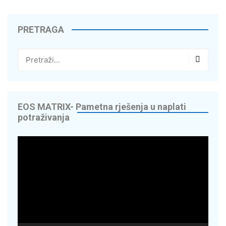
PRETRAGA
EOS MATRIX- Pametna rješenja u naplati
potraživanja
Reproduktor
videozapisa