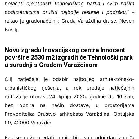
pojačati djelatnosti Tehnološkog parka i svim našim
poduzetnicima pružiti najbolje resurse i podršku.
“ –
rekao je gradonačelnik Grada Varaždina dr. sc. Neven
Bosilj.
Novu zgradu Inovacijskog centra Innocent
površine 2530 m2 izgradit će Tehnološki park
u suradnji s Gradom Varaždinom
Cilj natječaja je odabir najboljeg arhitektonsko-
urbanističkog rješenja, a rok predaje natječajnih
radova je utorak, 24. lipnja 2025. godine do 16 sati,
bez obzira na način dostave, u prostorijama
Provoditelja: Društvo arhitekata Varaždina, Optujska
99, 42000 Varaždin.
Rad se može predati i ranije bilo koji radni dan između