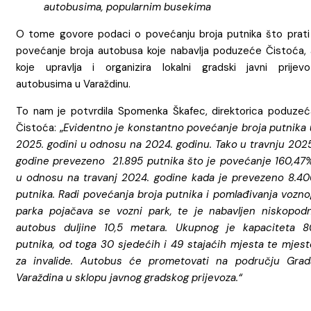
autobusima, popularnim busekima
O tome govore podaci o povećanju broja putnika što prati 
povećanje broja autobusa koje nabavlja poduzeće Čistoća, 
koje upravlja i organizira lokalni gradski javni prijevo
autobusima u Varaždinu.
To nam je potvrdila Spomenka Škafec, direktorica poduzeć
Čistoća: „
Evidentno je konstantno povećanje broja putnika 
2025. godini u odnosu na 2024. godinu. Tako u travnju 2025
godine prevezeno 21.895 putnika što je povećanje 160,47%
u odnosu na travanj 2024. godine kada je prevezeno 8.40
putnika. Radi povećanja broja putnika i pomlađivanja vozno
parka pojačava se vozni park, te je nabavljen niskopodn
autobus duljine 10,5 metara. Ukupnog je kapaciteta 8
putnika, od toga 30 sjedećih i 49 stajaćih mjesta te mjest
za invalide. Autobus će prometovati na području Grad
Varaždina u sklopu javnog gradskog prijevoza.“