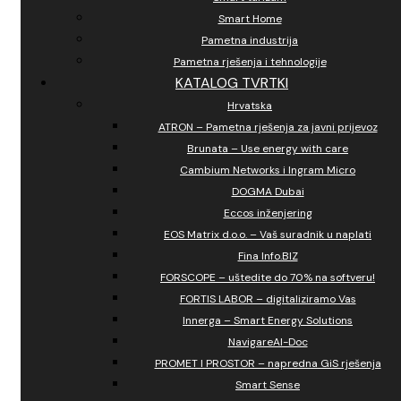
Smart Home
Pametna industrija
Pametna rješenja i tehnologije
KATALOG TVRTKI
Hrvatska
ATRON – Pametna rješenja za javni prijevoz
Brunata – Use energy with care
Cambium Networks i Ingram Micro
DOGMA Dubai
Eccos inženjering
EOS Matrix d.o.o. – Vaš suradnik u naplati
Fina Info.BIZ
FORSCOPE – uštedite do 70% na softveru!
FORTIS LABOR – digitaliziramo Vas
Innerga – Smart Energy Solutions
NavigareAI-Doc
PROMET I PROSTOR – napredna GiS rješenja
Smart Sense