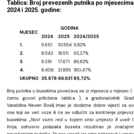
Tablica: Broj prevezenih putnika po mjesecima
2024 i 2025. godine:
GODINA
MJESEC
2024
2025
2024/2025
1.
9.610
10.554
9,82%
2.
8.543
16.511
93,27%
3.
9.319
17.671
89,62%
4.
8.406
21.895
160,47%
UKUPNO
35.878
66.631
85,72%
Broj putnika u busekima povećava se iz mjeseca u mjesec ( 
čemu govori priložena tablica ), a gradonačelnik Grad
Varaždina Neven Bosilj imao je dodatne dobre vijesti za sv
one koji se već voze ili će se odlučiti za korištenje prijevo
busekima:
„Novi vozni red u kojem smo umjesto 8 uveli 1
linija, odnosno polazaka buseka rezultirao je značajni
povećanjem putnika. To nas veseli jer smo pokrenuli i uprav