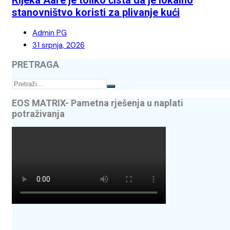
stanovništvo koristi za plivanje kući
Admin PG
31 srpnja, 2026
PRETRAGA
EOS MATRIX- Pametna rješenja u naplati
potraživanja