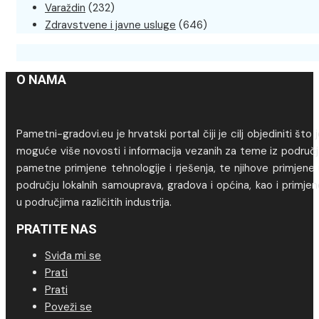
Varaždin
(232)
Zdravstvene i javne usluge
(646)
O NAMA
Pametni-gradovi.eu je hrvatski portal čiji je cilj objediniti što 
moguće više novosti i informacija vezanih za teme iz područj
pametne primjene tehnologije i rješenja, te njihove primjene
području lokalnih samouprava, gradova i općina, kao i primje
u područjima različitih industrija.
PRATITE NAS
Sviđa mi se
Prati
Prati
Poveži se