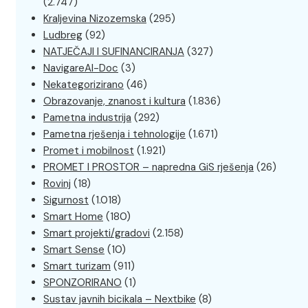
(2.747)
Kraljevina Nizozemska
(295)
Ludbreg
(92)
NATJEČAJI I SUFINANCIRANJA
(327)
NavigareAI-Doc
(3)
Nekategorizirano
(46)
Obrazovanje, znanost i kultura
(1.836)
Pametna industrija
(292)
Pametna rješenja i tehnologije
(1.671)
Promet i mobilnost
(1.921)
PROMET I PROSTOR – napredna GiS rješenja
(26)
Rovinj
(18)
Sigurnost
(1.018)
Smart Home
(180)
Smart projekti/gradovi
(2.158)
Smart Sense
(10)
Smart turizam
(911)
SPONZORIRANO
(1)
Sustav javnih bicikala – Nextbike
(8)