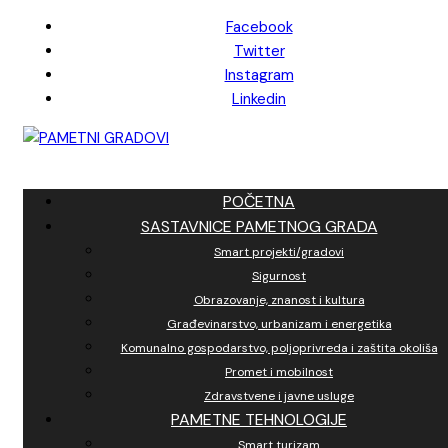
Skip
Facebook
to
Twitter
content
Instagram
Linkedin
POČETNA
SASTAVNICE PAMETNOG GRADA
Smart projekti/gradovi
Sigurnost
Obrazovanje, znanost i kultura
Građevinarstvo, urbanizam i energetika
Komunalno gospodarstvo, poljoprivreda i zaštita okoliša
Promet i mobilnost
Zdravstvene i javne usluge
PAMETNE TEHNOLOGIJE
Smart turizam