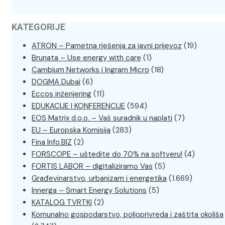
KATEGORIJE
ATRON – Pametna rješenja za javni prijevoz
(19)
Brunata – Use energy with care
(1)
Cambium Networks i Ingram Micro
(18)
DOGMA Dubai
(6)
Eccos inženjering
(11)
EDUKACIJE I KONFERENCIJE
(594)
EOS Matrix d.o.o. – Vaš suradnik u naplati
(7)
EU – Europska Komisija
(283)
Fina Info.BIZ
(2)
FORSCOPE – uštedite do 70% na softveru!
(4)
FORTIS LABOR – digitaliziramo Vas
(5)
Građevinarstvo, urbanizam i energetika
(1.669)
Innerga – Smart Energy Solutions
(5)
KATALOG TVRTKI
(2)
Komunalno gospodarstvo, poljoprivreda i zaštita okoliša