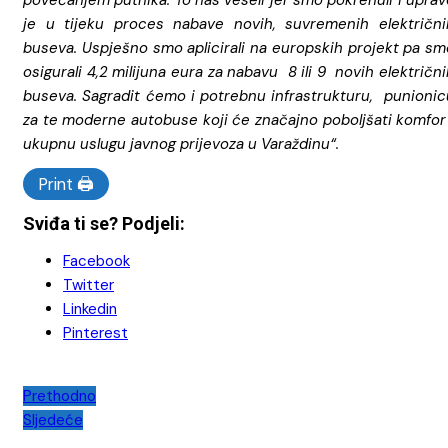
je u tijeku proces nabave novih, suvremenih električni
buseva. Uspješno smo aplicirali na europskih projekt pa sm
osigurali 4,2 milijuna eura za nabavu 8 ili 9 novih električn
buseva. Sagradit ćemo i potrebnu infrastrukturu, punionic
za te moderne autobuse koji će značajno poboljšati komfor 
ukupnu uslugu javnog prijevoza u Varaždinu“.
Print 🖨
Sviđa ti se? Podjeli:
Facebook
Twitter
Linkedin
Pinterest
Navigacija
Prethodno
Sljedeće
objava