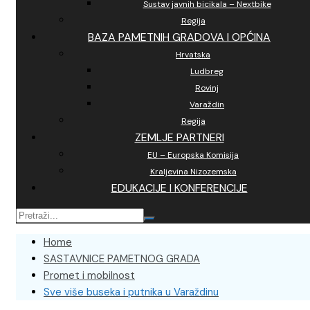
Sustav javnih bicikala – Nextbike
Regija
BAZA PAMETNIH GRADOVA I OPĆINA
Hrvatska
Ludbreg
Rovinj
Varaždin
Regija
ZEMLJE PARTNERI
EU – Europska Komisija
Kraljevina Nizozemska
EDUKACIJE I KONFERENCIJE
Home
SASTAVNICE PAMETNOG GRADA
Promet i mobilnost
Sve više buseka i putnika u Varaždinu