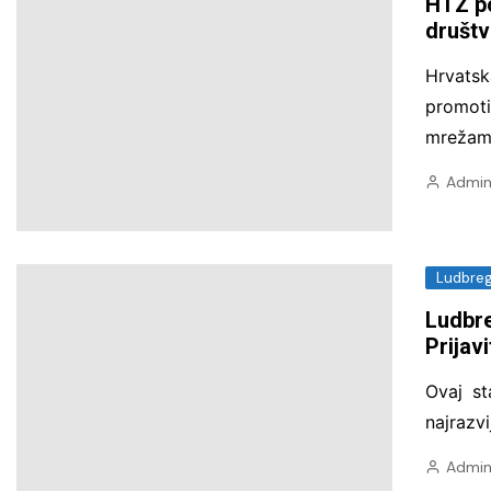
HTZ p
društ
Hrvatsk
promot
mrežama
Admin
Ludbre
Ludbre
Prijav
Ovaj st
najrazvi
Admin