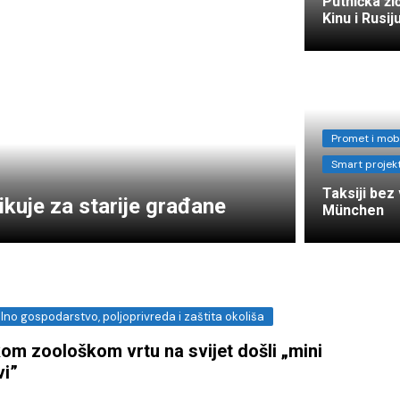
Putnička ži
Eccos inženjerin
Kinu i Rusij
EOS Matrix d.o.o.
naplati
Fina Info.BIZ
FORSCOPE – ušt
Promet i mob
softveru!
Promet i mobi
Smart projekt
FORTIS LABOR – 
Hamburg 
Vas
Taksiji bez
kuje za starije građane
sljedeće
München
Innerga – Smart 
NavigareAI-Doc
PROMET I PROST
GiS rješenja
no gospodarstvo, poljoprivreda i zaštita okoliša
Smart Sense
om zoološkom vrtu na svijet došli „mini
Sustav javnih bi
vi”