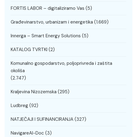
FORTIS LABOR – digitaliziramo Vas
(5)
Građevinarstvo, urbanizam i energetika
(1.669)
Innerga – Smart Energy Solutions
(5)
KATALOG TVRTKI
(2)
Komunalno gospodarstvo, poljoprivreda i zaštita
okoliša
(2.747)
Kraljevina Nizozemska
(295)
Ludbreg
(92)
NATJEČAJI I SUFINANCIRANJA
(327)
NavigareAI-Doc
(3)