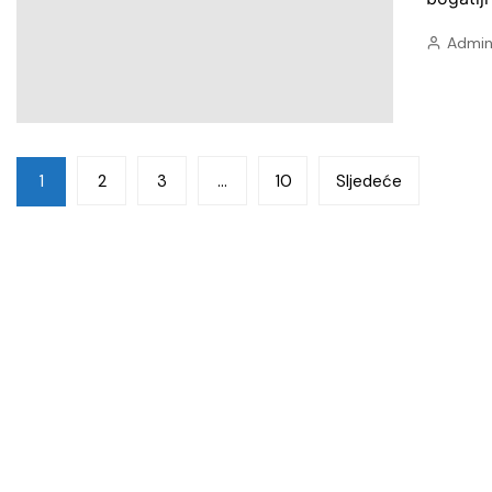
Admin
Brojevi
1
2
3
…
10
Sljedeće
stranica
objava