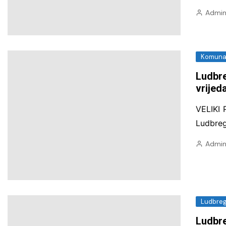
Admin
Komunal
Ludbre
vrijed
VELIKI
Ludbreg
Admin
Ludbre
Ludbre