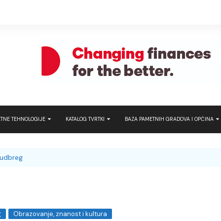
TNE TEHNOLOGIJE
KATALOG TVRTKI
BAZA PAMETNIH GRADOVA I OPĆINA
t turizam
Hrvatska
Hrvatska
ATRON – Pametna
javni prijevoz
udbreg
rt Home
Regija
Regija
Brunata – Use e
tna industrija
Cambium Networ
tna rješenja i tehnologije
Micro
DOGMA Dubai
g
Obrazovanje, znanost i kultura