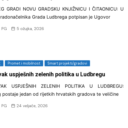
G GRADI NOVU GRADSKU KNJIŽNICU I ČITAONICU: U
radonačelnika Grada Ludbrega potpisan je Ugovor
 PG
5 ožujka, 2026
g
Promet i mobilnost
Smart projekti/gradovi
ak uspješnih zelenih politika u Ludbregu
VAK USPJEŠNIH ZELENIH POLITIKA U LUDBREGU:
 postaje jedan od rijetkih hrvatskih gradova te veličine
 PG
24 veljače, 2026