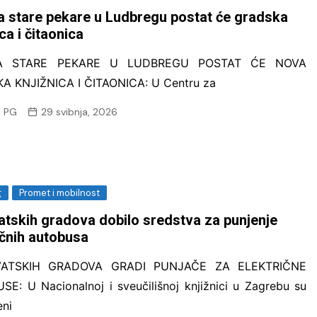
Eccos inženjerin
 stare pekare u Ludbregu postat će gradska
ca i čitaonica
EOS Matrix d.o.o.
naplati
A STARE PEKARE U LUDBREGU POSTAT ĆE NOVA
Fina Info.BIZ
A KNJIŽNICA I ČITAONICA: U Centru za
FORSCOPE – ušt
 PG
29 svibnja, 2026
softveru!
FORTIS LABOR – 
Vas
Innerga – Smart 
g
Promet i mobilnost
NavigareAI-Doc
atskih gradova dobilo sredstva za punjenje
PROMET I PROST
ičnih autobusa
GiS rješenja
Smart Sense
VATSKIH GRADOVA GRADI PUNJAČE ZA ELEKTRIČNE
E: U Nacionalnoj i sveučilišnoj knjižnici u Zagrebu su
Sustav javnih bi
eni