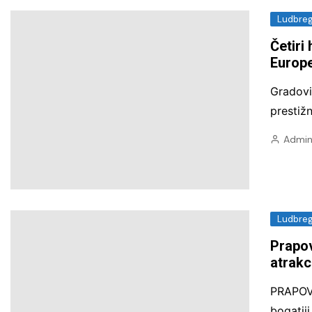
Ludbre
Četiri
Europe
Gradovi
prestiž
Admin
Ludbre
Prapov
atrakc
PRAPOV
bogatij