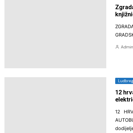
poljoprivreda i zaštita okoliša
Zgrada
knjižni
Promet i mobilnost
Zdravstvene i javne usluge
ZGRAD
GRADSK
Admin
Ludbre
12 hrv
elektr
12 HR
AUTOBUS
dodijelj