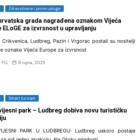
g
Zdravstvene i javne usluge
 hrvatska grada nagrađena oznakom Vijeća
 ELoGE za izvrsnost u upravljanju
 Crikvenica, Ludbreg, Pazin i Vrgorac postali su nositelji
ne oznake Vijeća Europe za izvrsnost
 PG
9 rujna, 2025
g
Smart turizam
ijesni park – Ludbreg dobiva novu turističku
iju
IJESNI PARK U LUDBREGU: Ludbreg uskoro postaje
i za još jednu atrakciju. Na Otoku mladosti