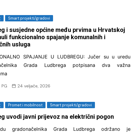
g
Smart projekti/gradovi
g i susjedne općine među prvima u Hrvatskoj
uli funkcionalno spajanje komunalnih i
ičnih usluga
ONALNO SPAJANJE U LUDBREGU: Jučer su u uredu
načelnika Grada Ludbrega potpisana dva važna
uma
 PG
24 veljače, 2026
g
Promet i mobilnost
Smart projekti/gradovi
g uvodi javni prijevoz na električni pogon
du gradonačelnika Grada Ludbrega održano je