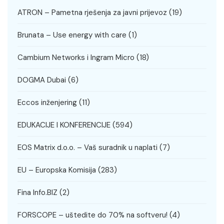
ATRON – Pametna rješenja za javni prijevoz
(19)
Brunata – Use energy with care
(1)
Cambium Networks i Ingram Micro
(18)
DOGMA Dubai
(6)
Eccos inženjering
(11)
EDUKACIJE I KONFERENCIJE
(594)
EOS Matrix d.o.o. – Vaš suradnik u naplati
(7)
EU – Europska Komisija
(283)
Fina Info.BIZ
(2)
FORSCOPE – uštedite do 70% na softveru!
(4)