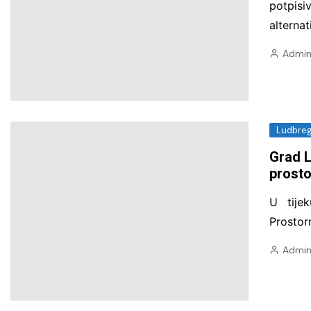
potpis
alternat
Admin
Ludbre
Grad L
prosto
U tije
Prostor
Admin