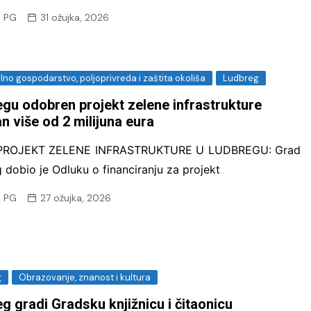
 PG
31 ožujka, 2026
no gospodarstvo, poljoprivreda i zaštita okoliša
Ludbreg
gu odobren projekt zelene infrastrukture
an više od 2 milijuna eura
 PROJEKT ZELENE INFRASTRUKTURE U LUDBREGU: Grad
 dobio je Odluku o financiranju za projekt
 PG
27 ožujka, 2026
g
Obrazovanje, znanost i kultura
g gradi Gradsku knjižnicu i čitaonicu