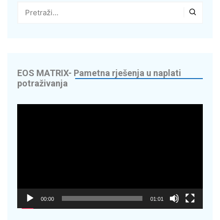
g
 – Vaš suradnik u
edite do 70% na
EOS MATRIX- Pametna rješenja u naplati
potraživanja
digitaliziramo
Reproduktor
videozapisa
Energy Solutions
OR – napredna
00:00
01:01
cikala – Nextbike