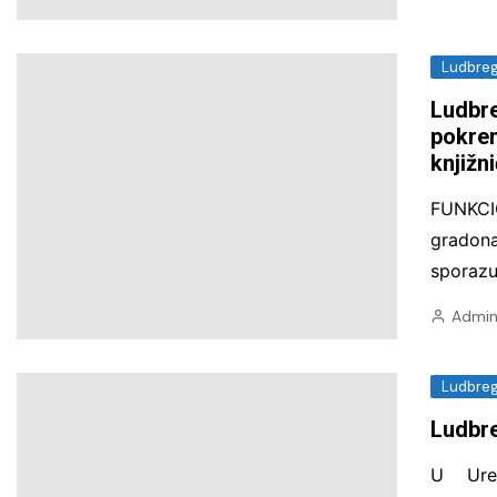
Ludbre
Ludbre
pokren
knjižn
FUNKCI
grado
sporaz
Admin
Ludbre
Ludbre
U Ure