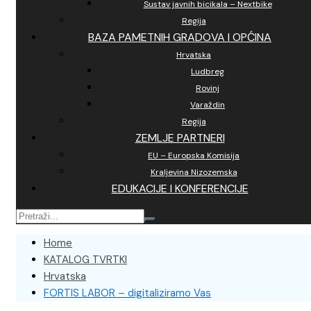
Sustav javnih bicikala – Nextbike
Regija
BAZA PAMETNIH GRADOVA I OPĆINA
Hrvatska
Ludbreg
Rovinj
Varaždin
Regija
ZEMLJE PARTNERI
EU – Europska Komisija
Kraljevina Nizozemska
EDUKACIJE I KONFERENCIJE
Home
KATALOG TVRTKI
Hrvatska
FORTIS LABOR – digitaliziramo Vas