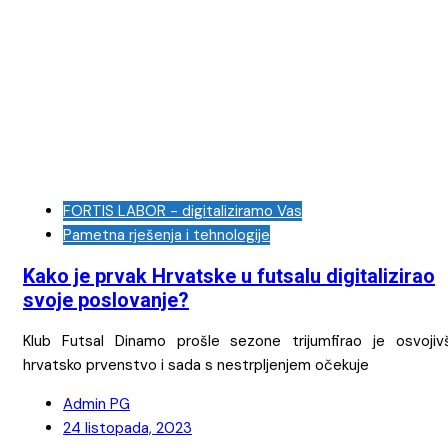
FORTIS LABOR - digitaliziramo Vas
Pametna rješenja i tehnologije
Kako je prvak Hrvatske u futsalu digitalizirao
svoje poslovanje?
Klub Futsal Dinamo prošle sezone trijumfirao je osvojivš
hrvatsko prvenstvo i sada s nestrpljenjem očekuje
Admin PG
24 listopada, 2023