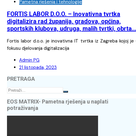
Pametna rješenja i tehnologije
FORTIS LABOR D.O.O. – Inovativna tvrtka
digitalizira rad županija, gradova, općina,
sportskih klubova, udruga, malih tvrtki, obrta
Fortis labor d.o.o. je inovativna IT tvrtka iz Zagreba kojoj je
fokusu djelovanja digitalizacija
Admin PG
21 listopada, 2023
PRETRAGA
EOS MATRIX- Pametna rješenja u naplati
potraživanja