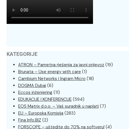
KATEGORIJE
ATRON – Pametna rješenja za javni prijevoz
(19)
Brunata – Use energy with care
(1)
Cambium Networks i Ingram Micro
(18)
DOGMA Dubai
(6)
Eccos inženjering
(11)
EDUKACIJE I KONFERENCIJE
(594)
EOS Matrix d.o.o. – Vaš suradnik u naplati
(7)
EU – Europska Komisija
(283)
Fina Info.BIZ
(2)
FORSCOPE – uštedite do 70% na softveru!
(4)