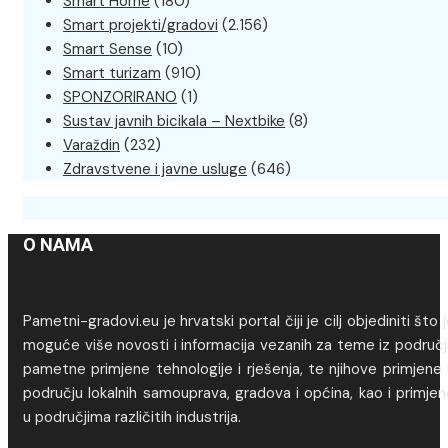
Smart Home
(180)
Smart projekti/gradovi
(2.156)
Smart Sense
(10)
Smart turizam
(910)
SPONZORIRANO
(1)
Sustav javnih bicikala – Nextbike
(8)
Varaždin
(232)
Zdravstvene i javne usluge
(646)
O NAMA
Pametni-gradovi.eu je hrvatski portal čiji je cilj objediniti što 
moguće više novosti i informacija vezanih za teme iz područj
pametne primjene tehnologije i rješenja, te njihove primjene
području lokalnih samouprava, gradova i općina, kao i primje
u područjima različitih industrija.