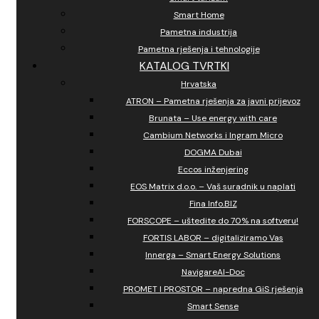
Smart Home
Pametna industrija
Pametna rješenja i tehnologije
KATALOG TVRTKI
Hrvatska
ATRON – Pametna rješenja za javni prijevoz
Brunata – Use energy with care
Cambium Networks i Ingram Micro
DOGMA Dubai
Eccos inženjering
EOS Matrix d.o.o. – Vaš suradnik u naplati
Fina Info.BIZ
FORSCOPE – uštedite do 70% na softveru!
FORTIS LABOR – digitaliziramo Vas
Innerga – Smart Energy Solutions
NavigareAI-Doc
PROMET I PROSTOR – napredna GiS rješenja
Smart Sense