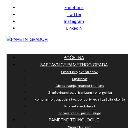
Skip
Facebook
to
Twitter
content
Instagram
Linkedin
POČETNA
SASTAVNICE PAMETNOG GRADA
Smart projekti/gradovi
Sigurnost
Obrazovanje, znanost i kultura
Građevinarstvo, urbanizam i energetika
Komunalno gospodarstvo, poljoprivreda i zaštita okoliša
Promet i mobilnost
Zdravstvene i javne usluge
PAMETNE TEHNOLOGIJE
Smart turizam