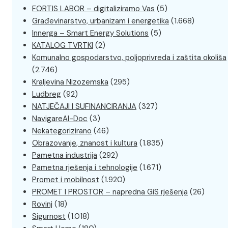
FORTIS LABOR – digitaliziramo Vas
(5)
Građevinarstvo, urbanizam i energetika
(1.668)
Innerga – Smart Energy Solutions
(5)
KATALOG TVRTKI
(2)
Komunalno gospodarstvo, poljoprivreda i zaštita okoliša
(2.746)
Kraljevina Nizozemska
(295)
Ludbreg
(92)
NATJEČAJI I SUFINANCIRANJA
(327)
NavigareAI-Doc
(3)
Nekategorizirano
(46)
Obrazovanje, znanost i kultura
(1.835)
Pametna industrija
(292)
Pametna rješenja i tehnologije
(1.671)
Promet i mobilnost
(1.920)
PROMET I PROSTOR – napredna GiS rješenja
(26)
Rovinj
(18)
Sigurnost
(1.018)