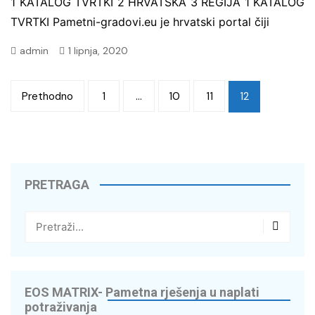
1 KATALOG TVRTKI 2 HRVATSKA 3 REGIJA 1 KATALOG
TVRTKI Pametni-gradovi.eu je hrvatski portal čiji
admin
1 lipnja, 2020
Brojevi
Prethodno
1
…
10
11
12
stranica
objava
PRETRAGA
EOS MATRIX- Pametna rješenja u naplati
potraživanja