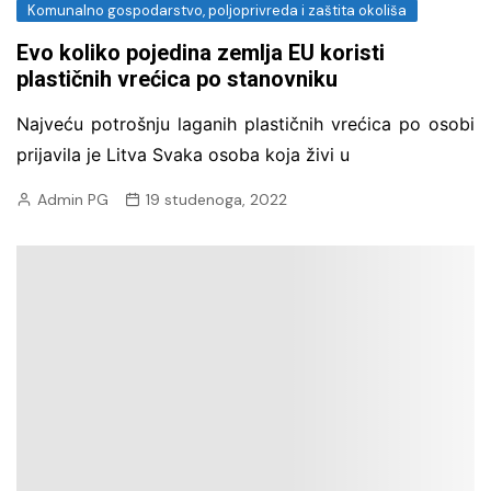
Komunalno gospodarstvo, poljoprivreda i zaštita okoliša
Evo koliko pojedina zemlja EU koristi
plastičnih vrećica po stanovniku
Najveću potrošnju laganih plastičnih vrećica po osobi
prijavila je Litva Svaka osoba koja živi u
Admin PG
19 studenoga, 2022