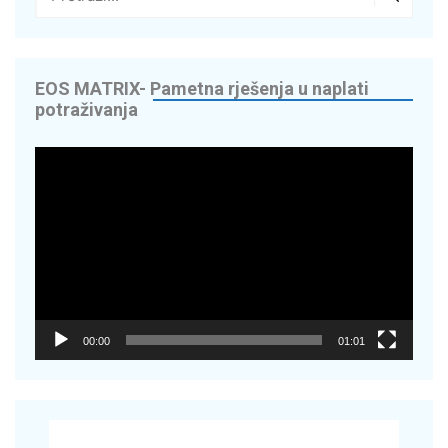
EOS MATRIX- Pametna rješenja u naplati
potraživanja
Reproduktor
videozapisa
00:00
01:01