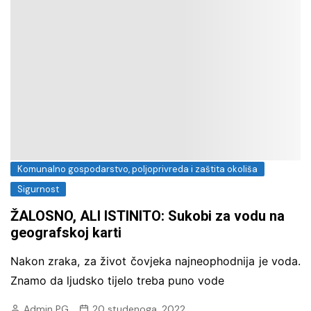
Komunalno gospodarstvo, poljoprivreda i zaštita okoliša
Sigurnost
ŽALOSNO, ALI ISTINITO: Sukobi za vodu na
geografskoj karti
Nakon zraka, za život čovjeka najneophodnija je voda.
Znamo da ljudsko tijelo treba puno vode
Admin PG
20 studenoga, 2022