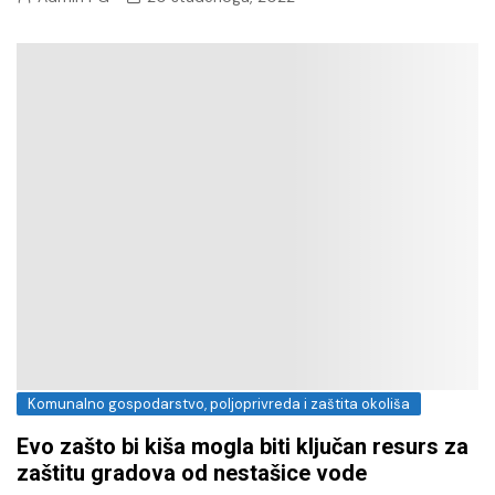
Komunalno gospodarstvo, poljoprivreda i zaštita okoliša
Evo zašto bi kiša mogla biti ključan resurs za
zaštitu gradova od nestašice vode