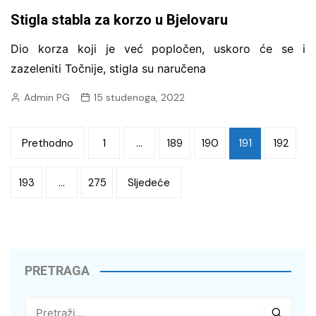
Stigla stabla za korzo u Bjelovaru
Dio korza koji je već popločen, uskoro će se i
zazeleniti Točnije, stigla su naručena
Admin PG
15 studenoga, 2022
Brojevi
Prethodno
1
…
189
190
191
192
stranica
193
…
275
Sljedeće
objava
PRETRAGA