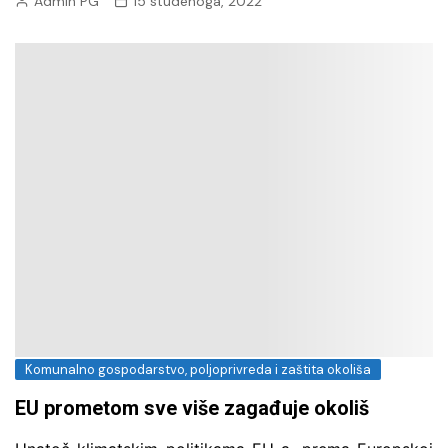
Admin PG
15 studenoga, 2022
Komunalno gospodarstvo, poljoprivreda i zaštita okoliša
EU prometom sve više zagađuje okoliš