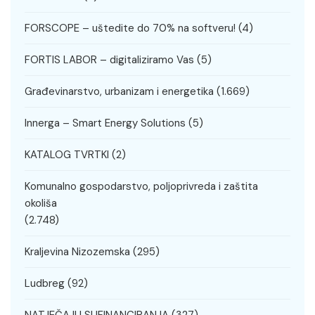
FORSCOPE – uštedite do 70% na softveru!
(4)
FORTIS LABOR – digitaliziramo Vas
(5)
Građevinarstvo, urbanizam i energetika
(1.669)
Innerga – Smart Energy Solutions
(5)
KATALOG TVRTKI
(2)
Komunalno gospodarstvo, poljoprivreda i zaštita
okoliša
(2.748)
Kraljevina Nizozemska
(295)
Ludbreg
(92)
NATJEČAJI I SUFINANCIRANJA
(327)