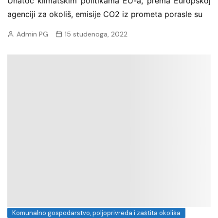
Unatoč klimatskim politikama EU-a, prema Europskoj
agenciji za okoliš, emisije CO2 iz prometa porasle su
Admin PG
15 studenoga, 2022
Komunalno gospodarstvo, poljoprivreda i zaštita okoliša