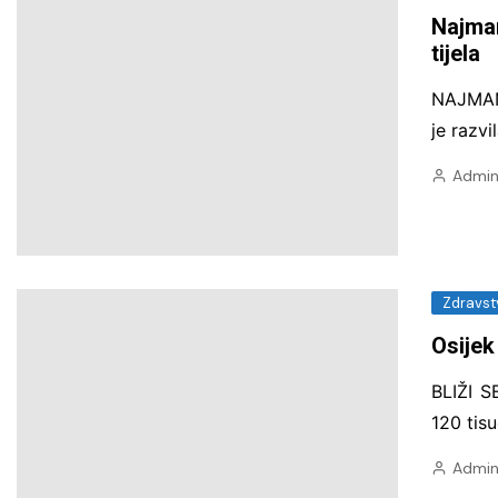
poljoprivreda i zaštita okoliša
Najman
tijela
Promet i mobilnost
Zdravstvene i javne usluge
NAJMAN
je razv
Admin
Zdravst
Osijek
BLIŽI S
120 tis
Admin