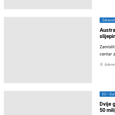
Zdravst
Austra
slijep
Zamisli
centar 
Admin
EU - Eu
Dvije 
50 mil