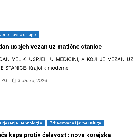
vene i javne usluge
dan uspjeh vezan uz matične stanice
DAN VELIKI USPJEH U MEDICINI, A KOJI JE VEZAN UZ
E STANICE: Krajolik moderne
 PG
3 ožujka, 2026
 rješenja i tehnologije
Zdravstvene i javne usluge
eća kapa protiv ćelavosti: nova korejska