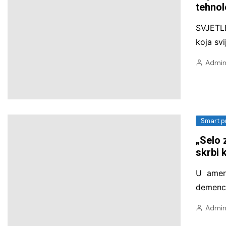
tehnol
SVJETL
koja svi
Admin
Smart p
„Selo 
skrbi 
U amer
demenci
Admin