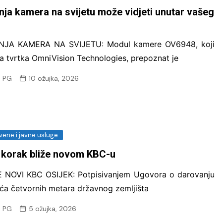
Eccos inženjerin
ja kamera na svijetu može vidjeti unutar vašeg
EOS Matrix d.o.o.
naplati
JA KAMERA NA SVIJETU: Modul kamere OV6948, koji
Fina Info.BIZ
ila tvrtka OmniVision Technologies, prepoznat je
FORSCOPE – ušt
 PG
10 ožujka, 2026
softveru!
FORTIS LABOR – 
Vas
Innerga – Smart 
vene i javne usluge
NavigareAI-Doc
 korak bliže novom KBC-u
PROMET I PROST
GiS rješenja
E NOVI KBC OSIJEK: Potpisivanjem Ugovora o darovanju
Smart Sense
uća četvornih metara državnog zemljišta
Sustav javnih bi
 PG
5 ožujka, 2026