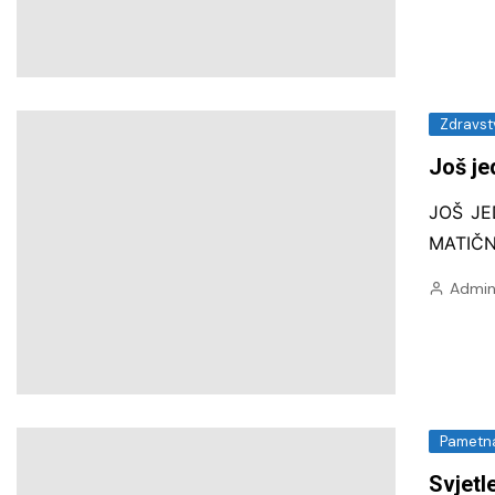
Zdravst
Još je
JOŠ JE
MATIČN
Admin
Pametna
Svjetl