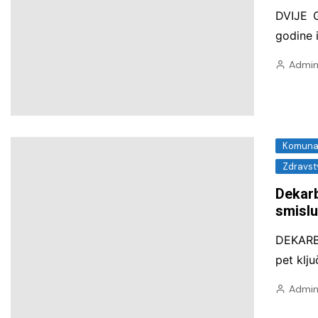
DVIJE 
godine 
Admin
Komunal
Zdravst
Dekarb
smislu
DEKARBO
pet klj
Admin