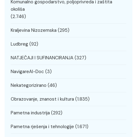
Komunalno gospodarstvo, poljoprivreda i zaštita
okoliša
(2.746)
Kraljevina Nizozemska
(295)
Ludbreg
(92)
NATJEČAJI I SUFINANCIRANJA
(327)
NavigareAI-Doc
(3)
Nekategorizirano
(46)
Obrazovanje, znanost i kultura
(1.835)
Pametna industrija
(292)
Pametna rješenja i tehnologije
(1.671)