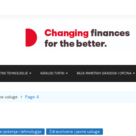
TNE TEHNOLOGIJE
KATALOG TVRTKI
BAZA PAMETNIH GRADOVA I OPĆINA
t turizam
Hrvatska
Hrvatska
ATRON – Pametna
javni prijevoz
ne usluge
Page 4
rt Home
Regija
Regija
Brunata – Use e
tna industrija
Cambium Networ
tna rješenja i tehnologije
Micro
DOGMA Dubai
 rješenja i tehnologije
Zdravstvene i javne usluge