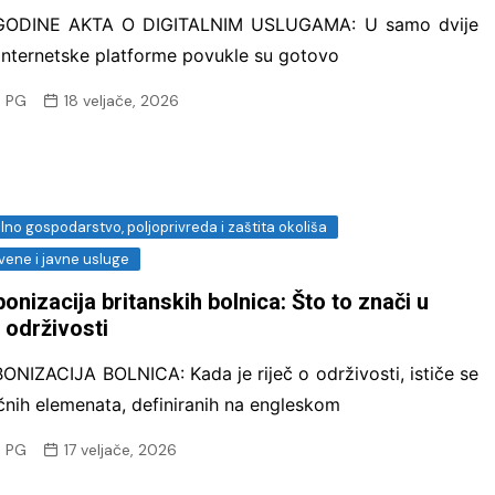
GODINE AKTA O DIGITALNIM USLUGAMA: U samo dvije
internetske platforme povukle su gotovo
 PG
18 veljače, 2026
no gospodarstvo, poljoprivreda i zaštita okoliša
vene i javne usluge
onizacija britanskih bolnica: Što to znači u
 održivosti
NIZACIJA BOLNICA: Kada je riječ o održivosti, ističe se
učnih elemenata, definiranih na engleskom
 PG
17 veljače, 2026