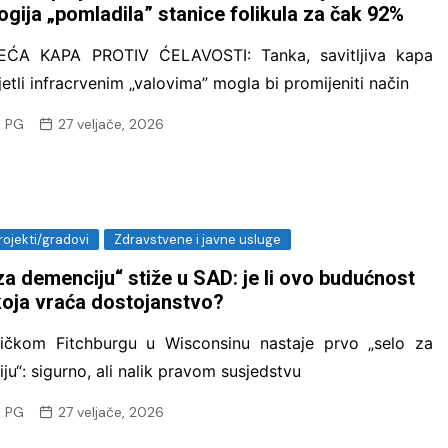
ogija „pomladila” stanice folikula za čak 92%
EĆA KAPA PROTIV ĆELAVOSTI: Tanka, savitljiva kapa
jetli infracrvenim „valovima” mogla bi promijeniti način
 PG
27 veljače, 2026
rojekti/gradovi
Zdravstvene i javne usluge
za demenciju“ stiže u SAD: je li ovo budućnost
koja vraća dostojanstvo?
ičkom Fitchburgu u Wisconsinu nastaje prvo „selo za
ju“: sigurno, ali nalik pravom susjedstvu
 PG
27 veljače, 2026