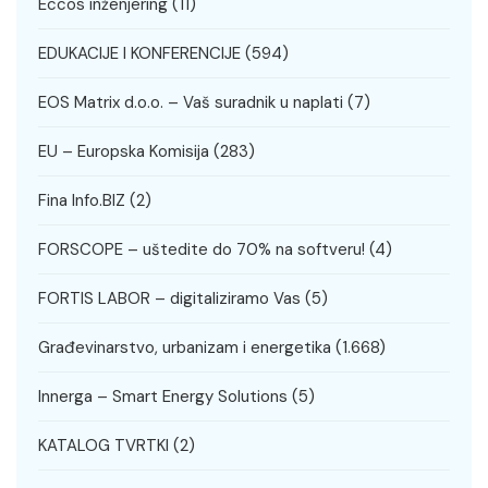
Eccos inženjering
(11)
EDUKACIJE I KONFERENCIJE
(594)
EOS Matrix d.o.o. – Vaš suradnik u naplati
(7)
EU – Europska Komisija
(283)
Fina Info.BIZ
(2)
FORSCOPE – uštedite do 70% na softveru!
(4)
FORTIS LABOR – digitaliziramo Vas
(5)
Građevinarstvo, urbanizam i energetika
(1.668)
Innerga – Smart Energy Solutions
(5)
KATALOG TVRTKI
(2)