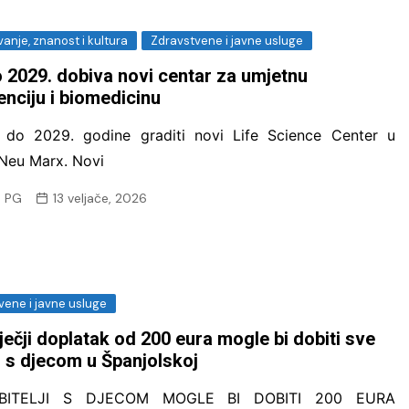
anje, znanost i kultura
Zdravstvene i javne usluge
 2029. dobiva novi centar za umjetnu
genciju i biomedicinu
 do 2029. godine graditi novi Life Science Center u
 Neu Marx. Novi
 PG
13 veljače, 2026
vene i javne usluge
ječji doplatak od 200 eura mogle bi dobiti sve
ji s djecom u Španjolskoj
BITELJI S DJECOM MOGLE BI DOBITI 200 EURA