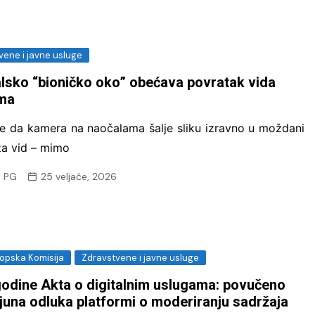
vene i javne usluge
lsko “bioničko oko” obećava povratak vida
ima
te da kamera na naočalama šalje sliku izravno u moždani
za vid – mimo
 PG
25 veljače, 2026
ropska Komisija
Zdravstvene i javne usluge
godine Akta o digitalnim uslugama: povučeno
ijuna odluka platformi o moderiranju sadržaja