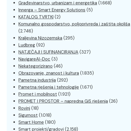
Građevinarstvo, urbanizam i energetika
(1.668)
Innerga – Smart Energy Solutions
(5)
KATALOG TVRTKI
(2)
Komunalno gospodarstvo, poljoprivreda i zaštita okoliša
(2.746)
Kraljevina Nizozemska
(295)
Ludbreg
(92)
NATJEČAJI I SUFINANCIRANJA
(327)
NavigareAI-Doc
(3)
Nekategorizirano
(46)
Obrazovanje, znanost i kultura
(1.835)
Pametna industrija
(292)
Pametna rješenja i tehnologije
(1.671)
Promet i mobilnost
(1.921)
PROMET I PROSTOR – napredna GiS rješenja
(26)
Rovinj
(18)
Sigurnost
(1.018)
Smart Home
(180)
Smart projekti/gradovi
(2.158)