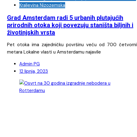
Kraljevina Nizozemska
Grad Amsterdam radi 5 urbanih plutajućih
prirodnih otoka koji povezuju staništa biljnih i
životinjskih vrsta
Pet otoka ima zajedničku površinu veću od 700 četvorni
metara Lokalne vlasti u Amsterdamu najavile
Admin PG
12 lipnja, 2023