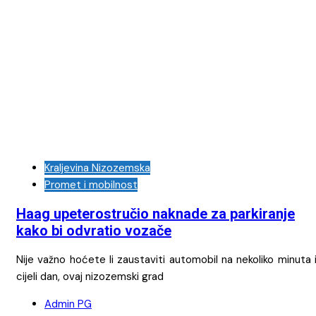
Kraljevina Nizozemska
Promet i mobilnost
Haag upeterostručio naknade za parkiranje
kako bi odvratio vozače
Nije važno hoćete li zaustaviti automobil na nekoliko minuta i
cijeli dan, ovaj nizozemski grad
Admin PG