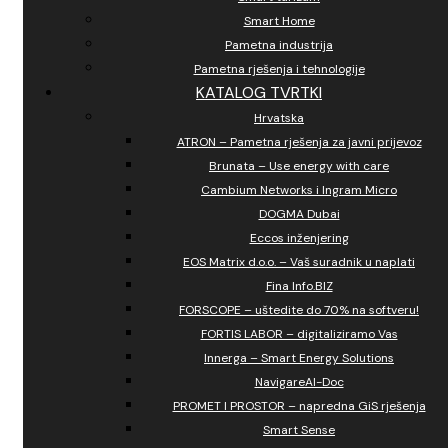
Smart Home
Pametna industrija
Pametna rješenja i tehnologije
KATALOG TVRTKI
Hrvatska
ATRON – Pametna rješenja za javni prijevoz
Brunata – Use energy with care
Cambium Networks i Ingram Micro
DOGMA Dubai
Eccos inženjering
EOS Matrix d.o.o. – Vaš suradnik u naplati
Fina Info.BIZ
FORSCOPE – uštedite do 70% na softveru!
FORTIS LABOR – digitaliziramo Vas
Innerga – Smart Energy Solutions
NavigareAI-Doc
PROMET I PROSTOR – napredna GiS rješenja
Smart Sense