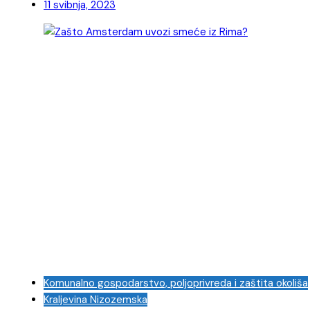
11 svibnja, 2023
Komunalno gospodarstvo, poljoprivreda i zaštita okoliša
Kraljevina Nizozemska