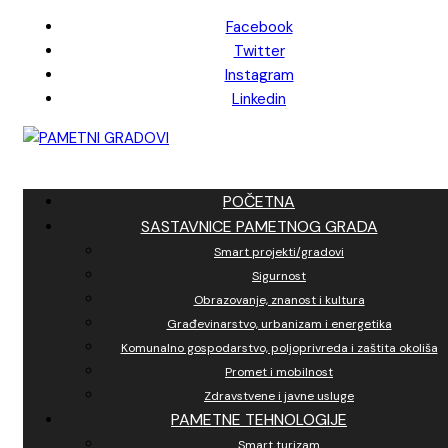
Skip
Facebook
to
Twitter
content
Instagram
Linkedin
POČETNA
SASTAVNICE PAMETNOG GRADA
Smart projekti/gradovi
Sigurnost
Obrazovanje, znanost i kultura
Građevinarstvo, urbanizam i energetika
Komunalno gospodarstvo, poljoprivreda i zaštita okoliša
Promet i mobilnost
Zdravstvene i javne usluge
PAMETNE TEHNOLOGIJE
Smart turizam