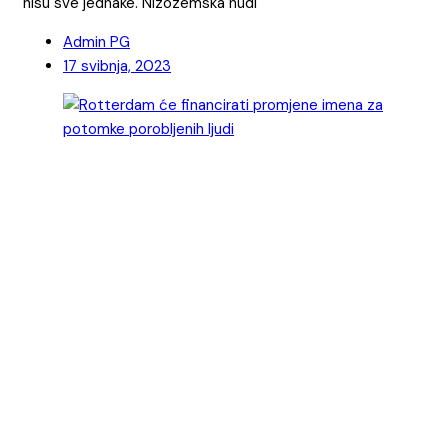
nisu sve jednake. Nizozemska nudi
Admin PG
17 svibnja, 2023