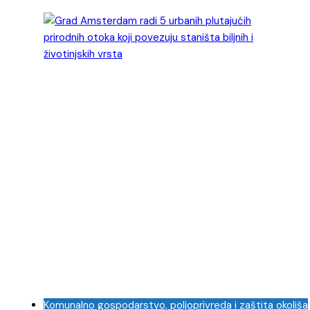
Komunalno gospodarstvo, poljoprivreda i zaštita okoliša