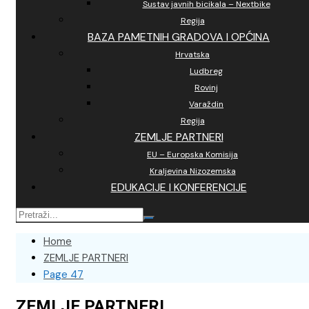
Sustav javnih bicikala – Nextbike
Regija
BAZA PAMETNIH GRADOVA I OPĆINA
Hrvatska
Ludbreg
Rovinj
Varaždin
Regija
ZEMLJE PARTNERI
EU – Europska Komisija
Kraljevina Nizozemska
EDUKACIJE I KONFERENCIJE
Home
ZEMLJE PARTNERI
Page 47
ZEMLJE PARTNERI