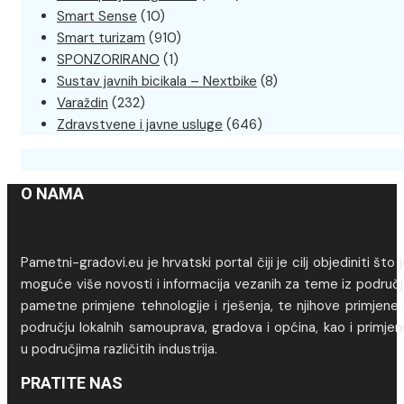
Smart Sense
(10)
Smart turizam
(910)
SPONZORIRANO
(1)
Sustav javnih bicikala – Nextbike
(8)
Varaždin
(232)
Zdravstvene i javne usluge
(646)
O NAMA
Pametni-gradovi.eu je hrvatski portal čiji je cilj objediniti što 
moguće više novosti i informacija vezanih za teme iz područj
pametne primjene tehnologije i rješenja, te njihove primjene
području lokalnih samouprava, gradova i općina, kao i primje
u područjima različitih industrija.
PRATITE NAS