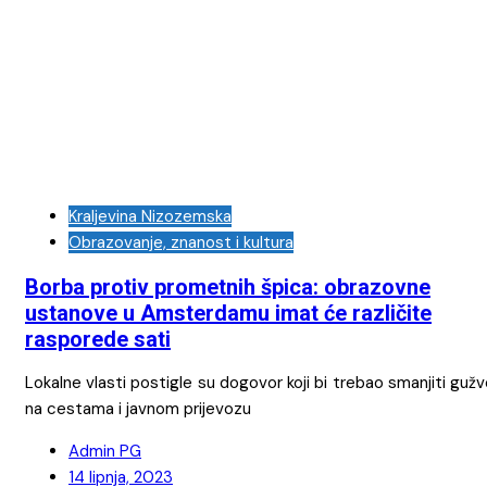
Kraljevina Nizozemska
Obrazovanje, znanost i kultura
Borba protiv prometnih špica: obrazovne
ustanove u Amsterdamu imat će različite
rasporede sati
Lokalne vlasti postigle su dogovor koji bi trebao smanjiti guž
na cestama i javnom prijevozu
Admin PG
14 lipnja, 2023