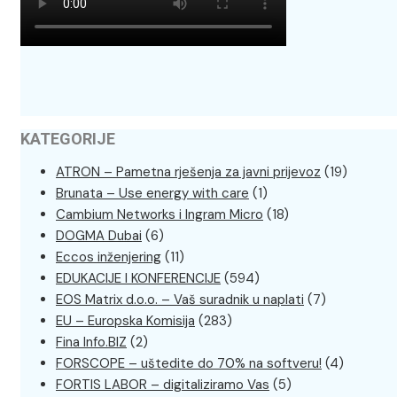
KATEGORIJE
ATRON – Pametna rješenja za javni prijevoz
(19)
Brunata – Use energy with care
(1)
Cambium Networks i Ingram Micro
(18)
DOGMA Dubai
(6)
Eccos inženjering
(11)
EDUKACIJE I KONFERENCIJE
(594)
EOS Matrix d.o.o. – Vaš suradnik u naplati
(7)
EU – Europska Komisija
(283)
Fina Info.BIZ
(2)
FORSCOPE – uštedite do 70% na softveru!
(4)
FORTIS LABOR – digitaliziramo Vas
(5)