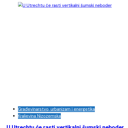
Građevinarstvo, urbanizam i energetika
Kraljevina Nizozemska
U Utrechtu će rasti vertikalni šumski neboder