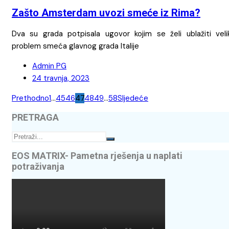
Zašto Amsterdam uvozi smeće iz Rima?
Dva su grada potpisala ugovor kojim se želi ublažiti velik
problem smeća glavnog grada Italije
Admin PG
24 travnja, 2023
Brojevi
Prethodno
1
…
45
46
47
48
49
…
58
Sljedeće
stranica
PRETRAGA
objava
EOS MATRIX- Pametna rješenja u naplati
potraživanja