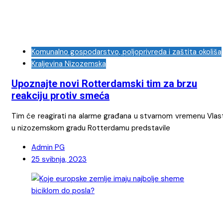
Komunalno gospodarstvo, poljoprivreda i zaštita okoliša
Kraljevina Nizozemska
Upoznajte novi Rotterdamski tim za brzu
reakciju protiv smeća
Tim će reagirati na alarme građana u stvarnom vremenu Vlast
u nizozemskom gradu Rotterdamu predstavile
Admin PG
25 svibnja, 2023