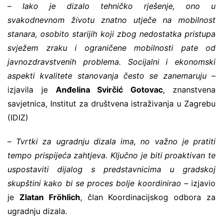
–
Iako je dizalo tehničko rješenje, ono u
svakodnevnom životu znatno utječe na mobilnost
stanara, osobito starijih koji zbog nedostatka pristupa
svježem zraku i ograničene mobilnosti pate od
javnozdravstvenih problema. Socijalni i ekonomski
aspekti kvalitete stanovanja često se zanemaruju
–
izjavila je
Anđelina Svirčić Gotovac
, znanstvena
savjetnica, Institut za društvena istraživanja u Zagrebu
(IDIZ)
–
Tvrtki za ugradnju dizala ima, no važno je pratiti
tempo prispijeća zahtjeva. Ključno je biti proaktivan te
uspostaviti dijalog s predstavnicima u gradskoj
skupštini kako bi se proces bolje koordinirao
– izjavio
je
Zlatan Fröhlich
, član Koordinacijskog odbora za
ugradnju dizala.