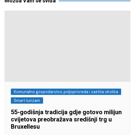
Možda Vam se sviđa
Komunalno gospodarstvo, poljoprivreda i zaštita okoliša
Smart turizam
55-godišnja tradicija gdje gotovo milijun
cvijetova preobražava središnji trg u
Bruxellesu