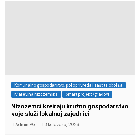
Komunalno gospodarstvo, poljoprivreda i zaštita okoliša
Kraljevina Nizozemska
Smart projekti/gradovi
Nizozemci kreiraju kružno gospodarstvo
koje služi lokalnoj zajednici
Admin PG
3 kolovoza, 2026