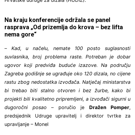
Hrvatske udruge za dizala (HUDIZ).
Na kraju konferencije održala se panel
rasprava „Od prizemlja do krova – bez lifta
nema gore“
–
Kad, u načelu, nemate 100 posto suglasnosti
suvlasnika, broj problema raste. Potreban je dobar
ugovor koji predviđa buduće izazove. Na području
Zagreba godišnje se ugrađuje oko 120 dizala, no cijene
rastu zbog nedostatka izvođača. Natječaj ministarstva
bi trebao biti stalno otvoren i bez žurbe, kako bi
projekti bili kvalitetno pripremljeni, a izvođači sigurni u
dugoročni posao
– poručio je
Dražen Pomper
,
predsjednik Udruge upravitelj i direktor tvrtke za
upravljanje – Monel