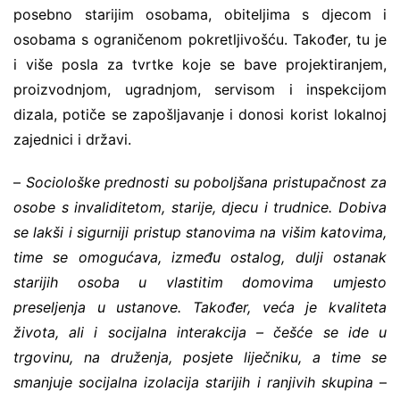
posebno starijim osobama, obiteljima s djecom i
osobama s ograničenom pokretljivošću. Također, tu je
i više posla za tvrtke koje se bave projektiranjem,
proizvodnjom, ugradnjom, servisom i inspekcijom
dizala, potiče se zapošljavanje i donosi korist lokalnoj
zajednici i državi.
–
Sociološke prednosti su poboljšana pristupačnost za
osobe s invaliditetom, starije, djecu i trudnice. Dobiva
se lakši i sigurniji pristup stanovima na višim katovima,
time se omogućava, između ostalog, dulji ostanak
starijih osoba u vlastitim domovima umjesto
preseljenja u ustanove. Također, veća je kvaliteta
života, ali i socijalna interakcija – češće se ide u
trgovinu, na druženja, posjete liječniku, a time se
smanjuje socijalna izolacija starijih i ranjivih skupina
–