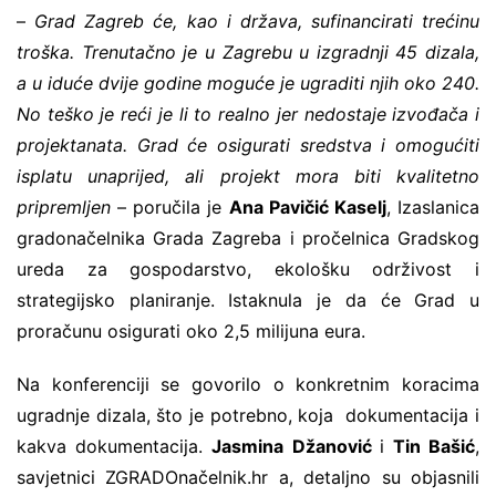
–
Grad Zagreb će, kao i država, sufinancirati trećinu
troška. Trenutačno je u Zagrebu u izgradnji 45 dizala,
a u iduće dvije godine moguće je ugraditi njih oko 240.
No teško je reći je li to realno jer nedostaje izvođača i
projektanata. Grad će osigurati sredstva i omogućiti
isplatu unaprijed, ali projekt mora biti kvalitetno
pripremljen
– poručila je
Ana Pavičić Kaselj
, Izaslanica
gradonačelnika Grada Zagreba i pročelnica Gradskog
ureda za gospodarstvo, ekološku održivost i
strategijsko planiranje. Istaknula je da će Grad u
proračunu osigurati oko 2,5 milijuna eura.
Na konferenciji se govorilo o konkretnim koracima
ugradnje dizala, što je potrebno, koja dokumentacija i
kakva dokumentacija.
Jasmina Džanović
i
Tin Bašić
,
savjetnici ZGRADOnačelnik.hr a, detaljno su objasnili