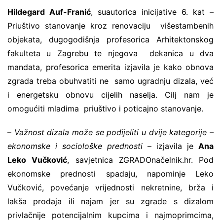
Hildegard Auf-Franić
, suautorica inicijative 6. kat –
Priuštivo stanovanje kroz renovaciju višestambenih
objekata, dugogodišnja profesorica Arhitektonskog
fakulteta u Zagrebu te njegova dekanica u dva
mandata, profesorica emerita izjavila je kako obnova
zgrada treba obuhvatiti ne samo ugradnju dizala, već
i energetsku obnovu cijelih naselja. Cilj nam je
omogućiti mladima priuštivo i poticajno stanovanje.
–
Važnost dizala može se podijeliti u dvije kategorije –
ekonomske i sociološke prednosti
– izjavila je
Ana
Leko Vučković
, savjetnica ZGRADOnačelnik.hr. Pod
ekonomske prednosti spadaju, napominje Leko
Vučković, povećanje vrijednosti nekretnine, brža i
lakša prodaja ili najam jer su zgrade s dizalom
privlačnije potencijalnim kupcima i najmoprimcima,