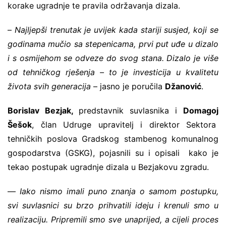
korake ugradnje te pravila održavanja dizala.
–
Najljepši trenutak je uvijek kada stariji susjed, koji se
godinama mučio sa stepenicama, prvi put uđe u dizalo
i s osmijehom se odveze do svog stana. Dizalo je više
od tehničkog rješenja – to je investicija u kvalitetu
života svih generacija
– jasno je poručila
Džanović
.
Borislav Bezjak,
predstavnik suvlasnika i
Domagoj
Šešok
, član Udruge upravitelj i direktor Sektora
tehničkih poslova Gradskog stambenog komunalnog
gospodarstva (GSKG), pojasnili su i opisali kako je
tekao postupak ugradnje dizala u Bezjakovu zgradu.
—
Iako nismo imali puno znanja o samom postupku,
svi suvlasnici su brzo prihvatili ideju i krenuli smo u
realizaciju. Pripremili smo sve unaprijed, a cijeli proces