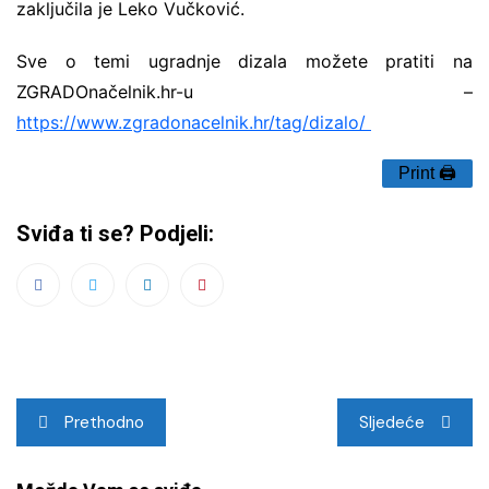
zaključila je Leko Vučković.
Sve o temi ugradnje dizala možete pratiti na
ZGRADOnačelnik.hr-u –
https://www.zgradonacelnik.hr/tag/dizalo/
Print 🖨
Sviđa ti se? Podjeli:
Navigacija
Prethodno
Sljedeće
objava