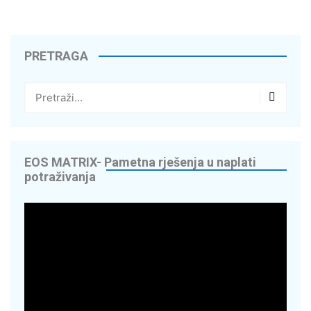
PRETRAGA
EOS MATRIX- Pametna rješenja u naplati
potraživanja
Reproduktor
videozapisa