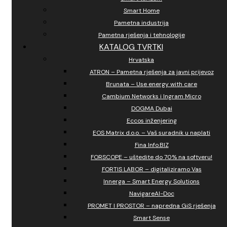
Smart Home
Pametna industrija
Pametna rješenja i tehnologije
KATALOG TVRTKI
Hrvatska
ATRON – Pametna rješenja za javni prijevoz
Brunata – Use energy with care
Cambium Networks i Ingram Micro
DOGMA Dubai
Eccos inženjering
EOS Matrix d.o.o. – Vaš suradnik u naplati
Fina Info.BIZ
FORSCOPE – uštedite do 70% na softveru!
FORTIS LABOR – digitaliziramo Vas
Innerga – Smart Energy Solutions
NavigareAI-Doc
PROMET I PROSTOR – napredna GiS rješenja
Smart Sense