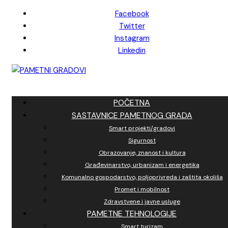
Skip
Facebook
to
Twitter
content
Instagram
Linkedin
POČETNA
SASTAVNICE PAMETNOG GRADA
Smart projekti/gradovi
Sigurnost
Obrazovanje, znanost i kultura
Građevinarstvo, urbanizam i energetika
Komunalno gospodarstvo, poljoprivreda i zaštita okoliša
Promet i mobilnost
Zdravstvene i javne usluge
PAMETNE TEHNOLOGIJE
Smart turizam