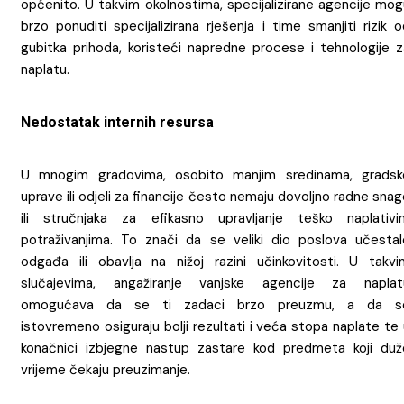
općenito. U takvim okolnostima, specijalizirane agencije mog
brzo ponuditi specijalizirana rješenja i time smanjiti rizik 
gubitka prihoda, koristeći napredne procese i tehnologije z
naplatu.
Nedostatak internih resursa
U mnogim gradovima, osobito manjim sredinama, gradsk
uprave ili odjeli za financije često nemaju dovoljno radne sna
ili stručnjaka za efikasno upravljanje teško naplativi
potraživanjima. To znači da se veliki dio poslova učestal
odgađa ili obavlja na nižoj razini učinkovitosti. U takvi
slučajevima, angažiranje vanjske agencije za naplat
omogućava da se ti zadaci brzo preuzmu, a da s
istovremeno osiguraju bolji rezultati i veća stopa naplate te
konačnici izbjegne nastup zastare kod predmeta koji duž
vrijeme čekaju preuzimanje.