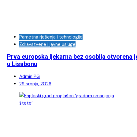
Pametna rješenja i tehnologije
Zdravstvene i javne usluge
Prva europska ljekarna bez osoblja otvorena j
u Lisabonu
Admin PG
29 srpnja, 2026