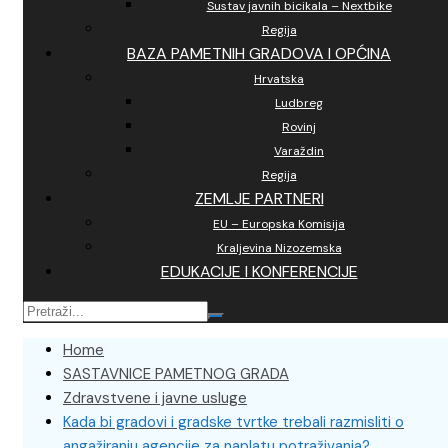
Sustav javnih bicikala – Nextbike
Regija
BAZA PAMETNIH GRADOVA I OPĆINA
Hrvatska
Ludbreg
Rovinj
Varaždin
Regija
ZEMLJE PARTNERI
EU – Europska Komisija
Kraljevina Nizozemska
EDUKACIJE I KONFERENCIJE
Home
SASTAVNICE PAMETNOG GRADA
Zdravstvene i javne usluge
Kada bi gradovi i gradske tvrtke trebali razmisliti o
angažiranju agencije za naplatu potraživanja?