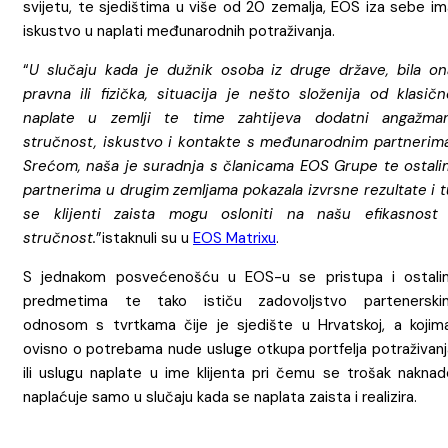
svijetu, te sjedištima u više od 20 zemalja, EOS iza sebe im
iskustvo u naplati međunarodnih potraživanja.
“
U slučaju kada je dužnik osoba iz druge države, bila on
pravna ili fizička, situacija je nešto složenija od klasičn
naplate u zemlji te time zahtijeva dodatni angažman
stručnost, iskustvo i kontakte s međunarodnim partnerima
Srećom, naša je suradnja s članicama EOS Grupe te ostali
partnerima u drugim zemljama pokazala izvrsne rezultate i t
se klijenti zaista mogu osloniti na našu efikasnost 
stručnost.
”istaknuli su u
EOS Matrixu
.
S jednakom posvećenošću u EOS-u se pristupa i ostali
predmetima te tako ističu zadovoljstvo partenerski
odnosom s tvrtkama čije je sjedište u Hrvatskoj, a kojima
ovisno o potrebama nude usluge otkupa portfelja potraživanj
ili uslugu naplate u ime klijenta pri čemu se trošak naknad
naplaćuje samo u slučaju kada se naplata zaista i realizira.