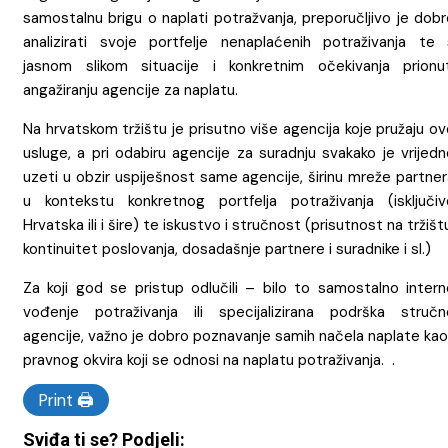
samostalnu brigu o naplati potražvanja, preporučljivo je dob
analizirati svoje portfelje nenaplaćenih potraživanja te 
jasnom slikom situacije i konkretnim očekivanja prionut
angažiranju agencije za naplatu.
Na hrvatskom tržištu je prisutno više agencija koje pružaju o
usluge, a pri odabiru agencije za suradnju svakako je vrijed
uzeti u obzir uspiješnost same agencije, širinu mreže partne
u kontekstu konkretnog portfelja potraživanja (isključiv
Hrvatska ili i šire) te iskustvo i stručnost (prisutnost na tržišt
kontinuitet poslovanja, dosadašnje partnere i suradnike i sl.)
Za koji god se pristup odlučili – bilo to samostalno intern
vođenje potraživanja ili specijalizirana podrška stručn
agencije, važno je dobro poznavanje samih načela naplate kao
pravnog okvira koji se odnosi na naplatu potraživanja. .
Print 🖨
Sviđa ti se? Podjeli: