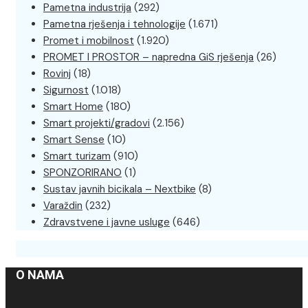
Pametna industrija
(292)
Pametna rješenja i tehnologije
(1.671)
Promet i mobilnost
(1.920)
PROMET I PROSTOR – napredna GiS rješenja
(26)
Rovinj
(18)
Sigurnost
(1.018)
Smart Home
(180)
Smart projekti/gradovi
(2.156)
Smart Sense
(10)
Smart turizam
(910)
SPONZORIRANO
(1)
Sustav javnih bicikala – Nextbike
(8)
Varaždin
(232)
Zdravstvene i javne usluge
(646)
O NAMA