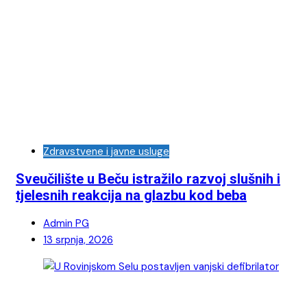
Zdravstvene i javne usluge
Sveučilište u Beču istražilo razvoj slušnih i
tjelesnih reakcija na glazbu kod beba
Admin PG
13 srpnja, 2026