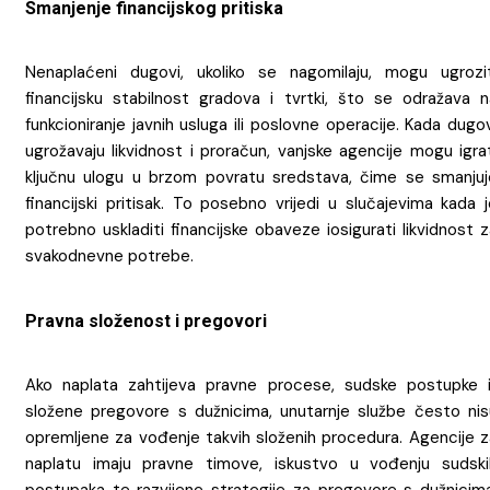
Smanjenje financijskog pritiska
Nenaplaćeni dugovi, ukoliko se nagomilaju, mogu ugrozit
financijsku stabilnost gradova i tvrtki, što se odražava n
funkcioniranje javnih usluga ili poslovne operacije. Kada dugo
ugrožavaju likvidnost i proračun, vanjske agencije mogu igra
ključnu ulogu u brzom povratu sredstava, čime se smanjuj
financijski pritisak. To posebno vrijedi u slučajevima kada 
potrebno uskladiti financijske obaveze iosigurati likvidnost 
svakodnevne potrebe.
Pravna složenost i pregovori
Ako naplata zahtijeva pravne procese, sudske postupke il
složene pregovore s dužnicima, unutarnje službe često nis
opremljene za vođenje takvih složenih procedura. Agencije z
naplatu imaju pravne timove, iskustvo u vođenju sudski
postupaka te razvijene strategije za pregovore s dužnicima