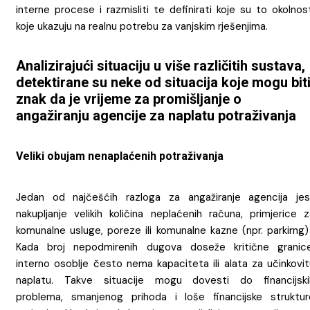
interne procese i razmisliti te definirati koje su to okolnos
koje ukazuju na realnu potrebu za vanjskim rješenjima.
Analizirajući situaciju u više različitih sustava,
detektirane su neke od situacija koje mogu bit
znak da je vrijeme za promišljanje o
angažiranju agencije za naplatu potraživanja
Veliki obujam nenaplaćenih potraživanja
Jedan od najčešćih razloga za angažiranje agencija jes
nakupljanje velikih količina neplaćenih računa, primjerice z
komunalne usluge, poreze ili komunalne kazne (npr. parkirng)
Kada broj nepodmirenih dugova doseže kritične granice
interno osoblje često nema kapaciteta ili alata za učinkovit
naplatu. Takve situacije mogu dovesti do financijski
problema, smanjenog prihoda i loše financijske struktur