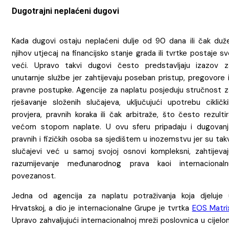
Dugotrajni neplaćeni dugovi
Kada dugovi ostaju neplaćeni dulje od 90 dana ili čak duže
njihov utjecaj na financijsko stanje grada ili tvrtke postaje s
veći. Upravo takvi dugovi često predstavljaju izazov z
unutarnje službe jer zahtijevaju poseban pristup, pregovore i
pravne postupke. Agencije za naplatu posjeduju stručnost z
rješavanje složenih slučajeva, uključujući upotrebu ciklički
provjera, pravnih koraka ili čak arbitraže, što često rezulti
većom stopom naplate. U ovu sferu pripadaju i dugovanj
pravnih i fizičkih osoba sa sjedištem u inozemstvu jer su tak
slučajevi već u samoj svojoj osnovi kompleksni, zahtijevaj
razumijevanje međunarodnog prava kaoi internacionaln
povezanost.
Jedna od agencija za naplatu potraživanja koja djeluje 
Hrvatskoj, a dio je internacionalne Grupe je tvrtka
EOS Matri
Upravo zahvaljujući internacionalnoj mreži poslovnica u cijel