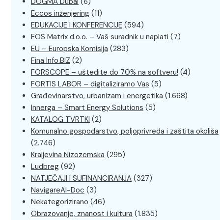
DOGMA Dubai
(6)
Eccos inženjering
(11)
EDUKACIJE I KONFERENCIJE
(594)
EOS Matrix d.o.o. – Vaš suradnik u naplati
(7)
EU – Europska Komisija
(283)
Fina Info.BIZ
(2)
FORSCOPE – uštedite do 70% na softveru!
(4)
FORTIS LABOR – digitaliziramo Vas
(5)
Građevinarstvo, urbanizam i energetika
(1.668)
Innerga – Smart Energy Solutions
(5)
KATALOG TVRTKI
(2)
Komunalno gospodarstvo, poljoprivreda i zaštita okoliša
(2.746)
Kraljevina Nizozemska
(295)
Ludbreg
(92)
NATJEČAJI I SUFINANCIRANJA
(327)
NavigareAI-Doc
(3)
Nekategorizirano
(46)
Obrazovanje, znanost i kultura
(1.835)