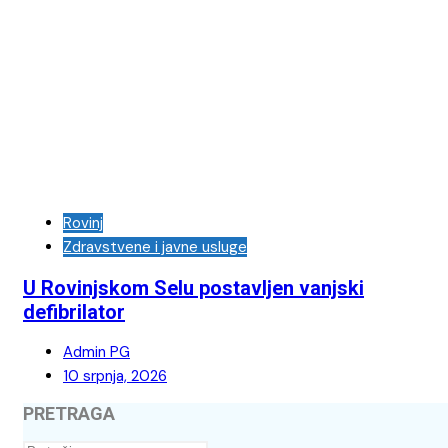
Rovinj
Zdravstvene i javne usluge
U Rovinjskom Selu postavljen vanjski
defibrilator
Admin PG
10 srpnja, 2026
PRETRAGA