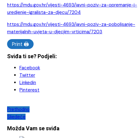
https://mdu.gov.hr/vijesti-4693/javni-poziv-za-opremanje-i-
uredjenje-igralista-za-djecu/7204
https://mdu.gov.hr/vijesti-4693/javni-poziv-za-poboljsanje-
materijalnih-uvjeta-u-djecjim-vrticima/7203
Print 🖨
Sviđa ti se? Podjeli:
Facebook
Twitter
Linkedin
Pinterest
Navigacija
Prethodno
Sljedeće
objava
Možda Vam se sviđa