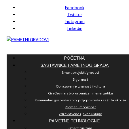
Skip
Facebook
to
Twitter
content
Instagram
Linkedin
POČETNA
SASTAVNICE PAMETNOG GRADA
Smart projekti/gradovi
Sigurnost
Obrazovanje, znanost i kultura
Građevinarstvo, urbanizam i energetika
Komunalno gospodarstvo, poljoprivreda i zaštita okoliša
Promet i mobilnost
Zdravstvene i javne usluge
PAMETNE TEHNOLOGIJE
Smart turizam