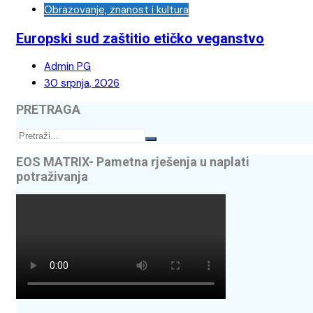
Obrazovanje, znanost i kultura
Europski sud zaštitio etičko veganstvo
Admin PG
30 srpnja, 2026
PRETRAGA
EOS MATRIX- Pametna rješenja u naplati
potraživanja