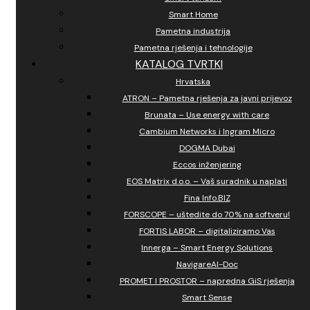
Smart Home
Pametna industrija
Pametna rješenja i tehnologije
KATALOG TVRTKI
Hrvatska
ATRON – Pametna rješenja za javni prijevoz
Brunata – Use energy with care
Cambium Networks i Ingram Micro
DOGMA Dubai
Eccos inženjering
EOS Matrix d.o.o. – Vaš suradnik u naplati
Fina Info.BIZ
FORSCOPE – uštedite do 70% na softveru!
FORTIS LABOR – digitaliziramo Vas
Innerga – Smart Energy Solutions
NavigareAI-Doc
PROMET I PROSTOR – napredna GiS rješenja
Smart Sense