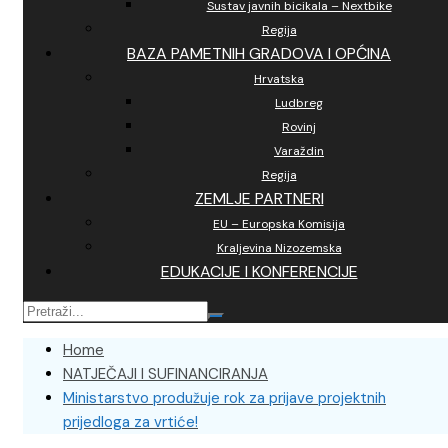
Sustav javnih bicikala – Nextbike
Regija
BAZA PAMETNIH GRADOVA I OPĆINA
Hrvatska
Ludbreg
Rovinj
Varaždin
Regija
ZEMLJE PARTNERI
EU – Europska Komisija
Kraljevina Nizozemska
EDUKACIJE I KONFERENCIJE
Home
NATJEČAJI I SUFINANCIRANJA
Ministarstvo produžuje rok za prijave projektnih
prijedloga za vrtiće!