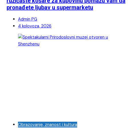
ružičaste košare za kupovinu pomažu vam da
pronađete ljubav u supermarketu
Admin PG
4 kolovoza, 2026
Obrazovanje, znanost i kultura