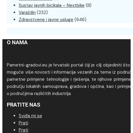
Sustav javnih bicikala – Nextbike
(8)
Varaždin
(232)
Zdravstvene i javne usluge
(646)
O NAMA
Pametni-gradovi.eu je hrvatski portal čiji je cilj objediniti što 
moguće više novosti i informacija vezanih za teme iz područj
pametne primjene tehnologije i rješenja, te njihove primjene
području lokalnih samouprava, gradova i općina, kao i primje
u područjima različitih industrija.
PRATITE NAS
Sviđa mi se
Prati
Prati