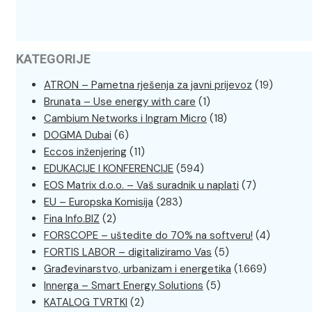
KATEGORIJE
ATRON – Pametna rješenja za javni prijevoz
(19)
Brunata – Use energy with care
(1)
Cambium Networks i Ingram Micro
(18)
DOGMA Dubai
(6)
Eccos inženjering
(11)
EDUKACIJE I KONFERENCIJE
(594)
EOS Matrix d.o.o. – Vaš suradnik u naplati
(7)
EU – Europska Komisija
(283)
Fina Info.BIZ
(2)
FORSCOPE – uštedite do 70% na softveru!
(4)
FORTIS LABOR – digitaliziramo Vas
(5)
Građevinarstvo, urbanizam i energetika
(1.669)
Innerga – Smart Energy Solutions
(5)
KATALOG TVRTKI
(2)