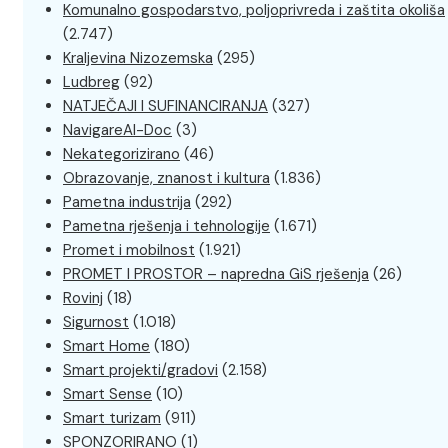
Komunalno gospodarstvo, poljoprivreda i zaštita okoliša
(2.747)
Kraljevina Nizozemska
(295)
Ludbreg
(92)
NATJEČAJI I SUFINANCIRANJA
(327)
NavigareAI-Doc
(3)
Nekategorizirano
(46)
Obrazovanje, znanost i kultura
(1.836)
Pametna industrija
(292)
Pametna rješenja i tehnologije
(1.671)
Promet i mobilnost
(1.921)
PROMET I PROSTOR – napredna GiS rješenja
(26)
Rovinj
(18)
Sigurnost
(1.018)
Smart Home
(180)
Smart projekti/gradovi
(2.158)
Smart Sense
(10)
Smart turizam
(911)
SPONZORIRANO
(1)