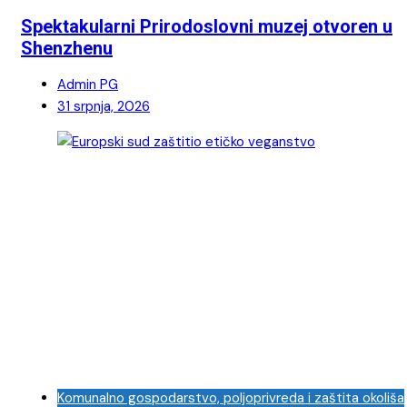
Spektakularni Prirodoslovni muzej otvoren u
Shenzhenu
Admin PG
31 srpnja, 2026
Komunalno gospodarstvo, poljoprivreda i zaštita okoliša