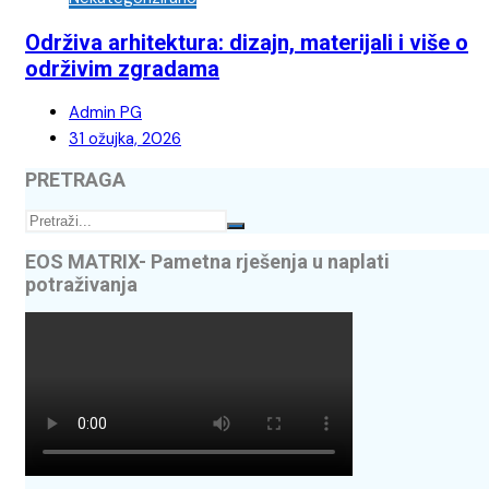
Održiva arhitektura: dizajn, materijali i više o
održivim zgradama
Admin PG
31 ožujka, 2026
PRETRAGA
EOS MATRIX- Pametna rješenja u naplati
potraživanja