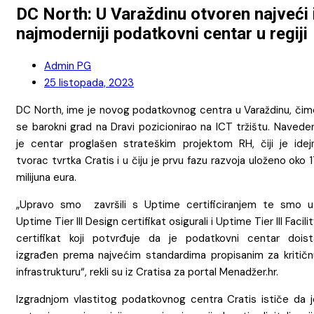
DC North: U Varaždinu otvoren najveći 
najmoderniji podatkovni centar u regiji
Admin PG
25 listopada, 2023
DC North, ime je novog podatkovnog centra u Varaždinu, čim
se barokni grad na Dravi pozicionirao na ICT tržištu. Navede
je centar proglašen strateškim projektom RH, čiji je idejn
tvorac tvrtka Cratis i u čiju je prvu fazu razvoja uloženo oko 
milijuna eura.
„Upravo smo završili s Uptime certificiranjem te smo u
Uptime Tier III Design certifikat osigurali i Uptime Tier III Facili
certifikat koji potvrđuje da je podatkovni centar doist
izgrađen prema najvećim standardima propisanim za kritičn
infrastrukturu“, rekli su iz Cratisa za portal Menadžer.hr.
Izgradnjom vlastitog podatkovnog centra Cratis ističe da j