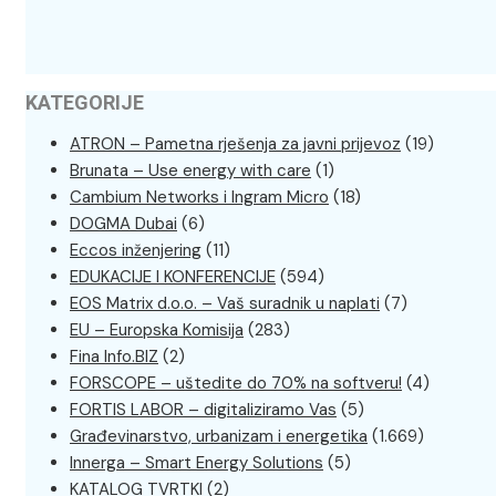
KATEGORIJE
ATRON – Pametna rješenja za javni prijevoz
(19)
Brunata – Use energy with care
(1)
Cambium Networks i Ingram Micro
(18)
DOGMA Dubai
(6)
Eccos inženjering
(11)
EDUKACIJE I KONFERENCIJE
(594)
EOS Matrix d.o.o. – Vaš suradnik u naplati
(7)
EU – Europska Komisija
(283)
Fina Info.BIZ
(2)
FORSCOPE – uštedite do 70% na softveru!
(4)
FORTIS LABOR – digitaliziramo Vas
(5)
Građevinarstvo, urbanizam i energetika
(1.669)
Innerga – Smart Energy Solutions
(5)
KATALOG TVRTKI
(2)