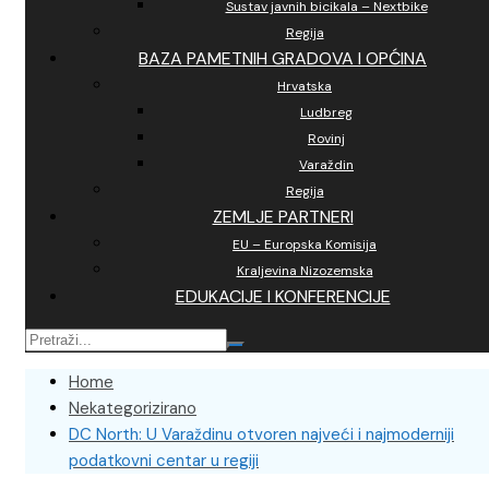
Sustav javnih bicikala – Nextbike
Regija
BAZA PAMETNIH GRADOVA I OPĆINA
Hrvatska
Ludbreg
Rovinj
Varaždin
Regija
ZEMLJE PARTNERI
EU – Europska Komisija
Kraljevina Nizozemska
EDUKACIJE I KONFERENCIJE
Home
Nekategorizirano
DC North: U Varaždinu otvoren najveći i najmoderniji
podatkovni centar u regiji