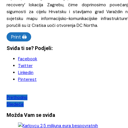
recovery’ lokacija Zagrebu, čime doprinosimo povećanj
sigurnosti za cijelu Hrvatsku i stavljamo grad Varaždin n
svjetsku mapu informacijsko-komunikacijske infrastrukture“
poručili su iz Cratisa uoči otvorenja DC Northa.
Print 🖨
Sviđa ti se? Podjeli:
Facebook
Twitter
Linkedin
Pinterest
Navigacija
Prethodno
Sljedeće
objava
Možda Vam se sviđa