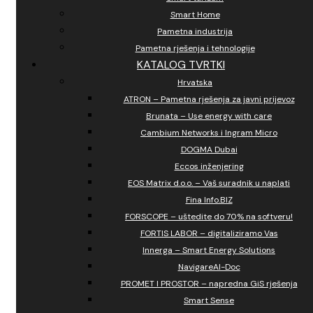
Smart Home
Pametna industrija
Pametna rješenja i tehnologije
KATALOG TVRTKI
Hrvatska
ATRON – Pametna rješenja za javni prijevoz
Brunata – Use energy with care
Cambium Networks i Ingram Micro
DOGMA Dubai
Eccos inženjering
EOS Matrix d.o.o. – Vaš suradnik u naplati
Fina Info.BIZ
FORSCOPE – uštedite do 70% na softveru!
FORTIS LABOR – digitaliziramo Vas
Innerga – Smart Energy Solutions
NavigareAI-Doc
PROMET I PROSTOR – napredna GiS rješenja
Smart Sense