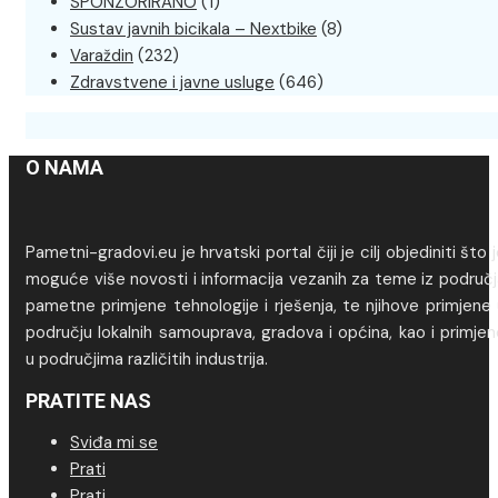
SPONZORIRANO
(1)
Sustav javnih bicikala – Nextbike
(8)
Varaždin
(232)
Zdravstvene i javne usluge
(646)
O NAMA
Pametni-gradovi.eu je hrvatski portal čiji je cilj objediniti što 
moguće više novosti i informacija vezanih za teme iz područj
pametne primjene tehnologije i rješenja, te njihove primjene
području lokalnih samouprava, gradova i općina, kao i primje
u područjima različitih industrija.
PRATITE NAS
Sviđa mi se
Prati
Prati