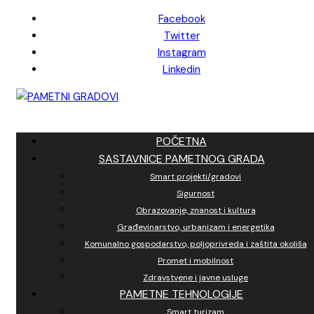
Skip
Facebook
to
Twitter
content
Instagram
Linkedin
POČETNA
SASTAVNICE PAMETNOG GRADA
Smart projekti/gradovi
Sigurnost
Obrazovanje, znanost i kultura
Građevinarstvo, urbanizam i energetika
Komunalno gospodarstvo, poljoprivreda i zaštita okoliša
Promet i mobilnost
Zdravstvene i javne usluge
PAMETNE TEHNOLOGIJE
Smart turizam