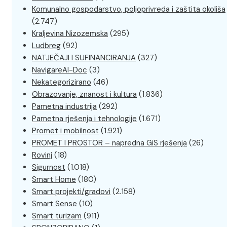
Komunalno gospodarstvo, poljoprivreda i zaštita okoliša
(2.747)
Kraljevina Nizozemska
(295)
Ludbreg
(92)
NATJEČAJI I SUFINANCIRANJA
(327)
NavigareAI-Doc
(3)
Nekategorizirano
(46)
Obrazovanje, znanost i kultura
(1.836)
Pametna industrija
(292)
Pametna rješenja i tehnologije
(1.671)
Promet i mobilnost
(1.921)
PROMET I PROSTOR – napredna GiS rješenja
(26)
Rovinj
(18)
Sigurnost
(1.018)
Smart Home
(180)
Smart projekti/gradovi
(2.158)
Smart Sense
(10)
Smart turizam
(911)