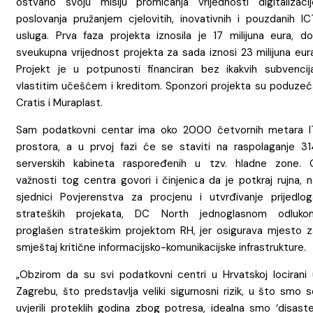
ostvario svoju misiju promicanja vrijednosti digitalizacij
poslovanja pružanjem cjelovitih, inovativnih i pouzdanih IC
usluga. Prva faza projekta iznosila je 17 milijuna eura, do
sveukupna vrijednost projekta za sada iznosi 23 milijuna eur
Projekt je u potpunosti financiran bez ikakvih subvencija
vlastitim učešćem i kreditom. Sponzori projekta su poduzeć
Cratis i Muraplast.
Sam podatkovni centar ima oko 2000 četvornih metara I
prostora, a u prvoj fazi će se staviti na raspolaganje 31
serverskih kabineta raspoređenih u tzv. hladne zone. 
važnosti tog centra govori i činjenica da je potkraj rujna, 
sjednici Povjerenstva za procjenu i utvrđivanje prijedlog
strateških projekata, DC North jednoglasnom odluko
proglašen strateškim projektom RH, jer osigurava mjesto z
smještaj kritične informacijsko-komunikacijske infrastrukture.
„Obzirom da su svi podatkovni centri u Hrvatskoj locirani 
Zagrebu, što predstavlja veliki sigurnosni rizik, u što smo 
uvjerili proteklih godina zbog potresa, idealna smo ‘disaste