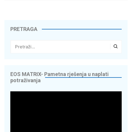
PRETRAGA
EOS MATRIX- Pametna rješenja u naplati
potraživanja
Reproduktor
videozapisa