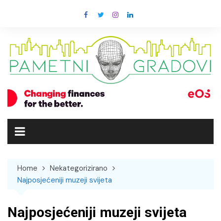
Skip
to
content
Home
Nekategorizirano
Najposjećeniji muzeji svijeta
Najposjećeniji muzeji svijeta