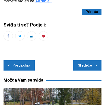
možete vidjeti na
Airtableu
.
Print 🖨
Sviđa ti se? Podjeli:
Navigacija
Prethodno
Sljedeće
objava
Možda Vam se sviđa