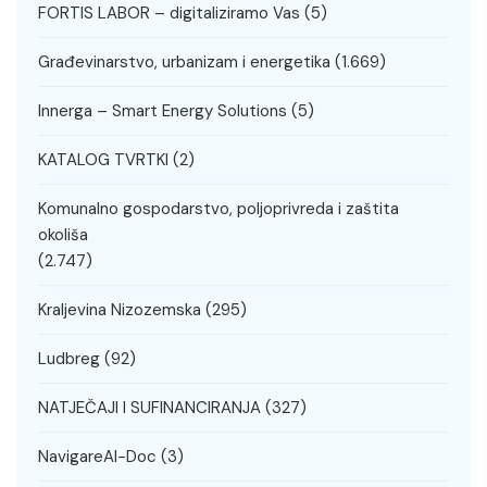
FORTIS LABOR – digitaliziramo Vas
(5)
Građevinarstvo, urbanizam i energetika
(1.669)
Innerga – Smart Energy Solutions
(5)
KATALOG TVRTKI
(2)
Komunalno gospodarstvo, poljoprivreda i zaštita
okoliša
(2.747)
Kraljevina Nizozemska
(295)
Ludbreg
(92)
NATJEČAJI I SUFINANCIRANJA
(327)
NavigareAI-Doc
(3)