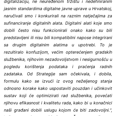
digitalizaciju, ne neuređenom tržištu i nedefiniranim
jasnim standardima digitalne javne uprave u Hrvatskoj,
naručivali smo i konkurirali na raznim natječajima za
sufinanciranje digitalnih alata. Digitalni alati koje smo
dobili često nisu funkcionirali onako kako su bili
predstavljeni ili nisu bili kompatibilni napose integrirani
sa drugim digitalnim alatima u upotrebi. To je
rezultiralo konfuzijom, većim opterećenjem gradskih
službenika, njihovim nezadovoljstvom i nesigurnošću u
pogledu korištenja podataka i praćenja radnih
zadataka. Od Strategije sam očekivala, i dobila,
formulu kako se izvući iz ovog neželjenog stanja
odnosno korake kako uspostaviti pouzdan i učinkovit
sustav koji će optimizirati rad službenika, povećati
njihovu efikasnost i kvalitetu rada, kako bi u konačnici
naši građani dobili uslugu kojom će biti zadovoljni.“,