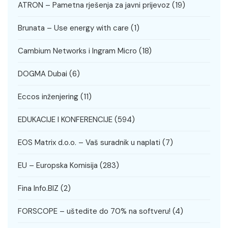
ATRON – Pametna rješenja za javni prijevoz
(19)
Brunata – Use energy with care
(1)
Cambium Networks i Ingram Micro
(18)
DOGMA Dubai
(6)
Eccos inženjering
(11)
EDUKACIJE I KONFERENCIJE
(594)
EOS Matrix d.o.o. – Vaš suradnik u naplati
(7)
EU – Europska Komisija
(283)
Fina Info.BIZ
(2)
FORSCOPE – uštedite do 70% na softveru!
(4)