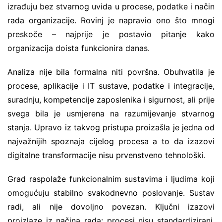
izrađuju bez stvarnog uvida u procese, podatke i način
rada organizacije. Rovinj je napravio ono što mnogi
preskoče – najprije je postavio pitanje kako
organizacija doista funkcionira danas.
Analiza nije bila formalna niti površna. Obuhvatila je
procese, aplikacije i IT sustave, podatke i integracije,
suradnju, kompetencije zaposlenika i sigurnost, ali prije
svega bila je usmjerena na razumijevanje stvarnog
stanja. Upravo iz takvog pristupa proizašla je jedna od
najvažnijih spoznaja cijelog procesa a to da izazovi
digitalne transformacije nisu prvenstveno tehnološki.
Grad raspolaže funkcionalnim sustavima i ljudima koji
omogućuju stabilno svakodnevno poslovanje. Sustav
radi, ali nije dovoljno povezan. Ključni izazovi
proizlaze iz načina rada: procesi nisu standardizirani,