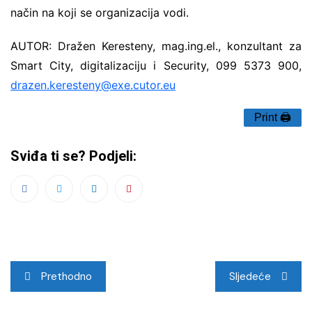
način na koji se organizacija vodi.
AUTOR: Dražen Keresteny, mag.ing.el., konzultant za
Smart City, digitalizaciju i Security, 099 5373 900,
drazen.keresteny@exe.cutor.eu
Print 🖨
Sviđa ti se? Podjeli:
Navigacija
Prethodno
Sljedeće
objava