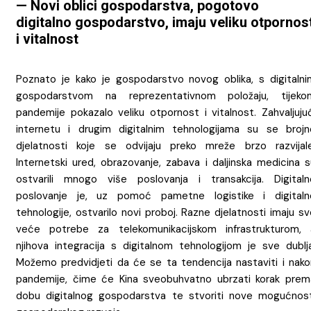
— Novi oblici gospodarstva, pogotovo
digitalno gospodarstvo, imaju veliku otpornos
i vitalnost
Poznato je kako je gospodarstvo novog oblika, s digitalni
gospodarstvom na reprezentativnom položaju, tijeko
pandemije pokazalo veliku otpornost i vitalnost. Zahvaljujuć
internetu i drugim digitalnim tehnologijama su se brojn
djelatnosti koje se odvijaju preko mreže brzo razvijale
Internetski ured, obrazovanje, zabava i daljinska medicina s
ostvarili mnogo više poslovanja i transakcija. Digitaln
poslovanje je, uz pomoć pametne logistike i digitaln
tehnologije, ostvarilo novi proboj. Razne djelatnosti imaju s
veće potrebe za telekomunikacijskom infrastrukturom, 
njihova integracija s digitalnom tehnologijom je sve dublja
Možemo predvidjeti da će se ta tendencija nastaviti i nako
pandemije, čime će Kina sveobuhvatno ubrzati korak prem
dobu digitalnog gospodarstva te stvoriti nove mogućnost