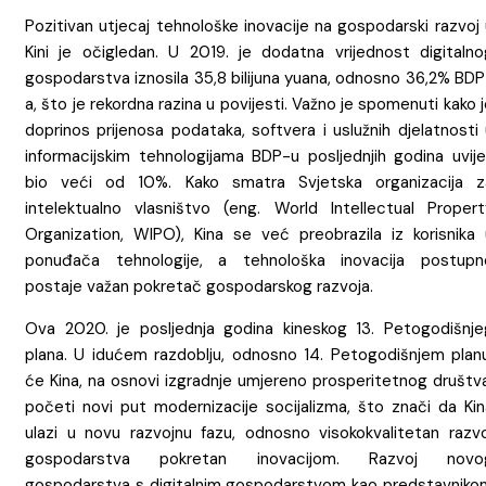
Pozitivan utjecaj tehnološke inovacije na gospodarski razvoj
Kini je očigledan. U 2019. je dodatna vrijednost digitalno
gospodarstva iznosila 35,8 bilijuna yuana, odnosno 36,2% BDP
a, što je rekordna razina u povijesti. Važno je spomenuti kako 
doprinos prijenosa podataka, softvera i uslužnih djelatnosti
informacijskim tehnologijama BDP-u posljednjih godina uvije
bio veći od 10%. Kako smatra Svjetska organizacija z
intelektualno vlasništvo (eng. World Intellectual Propert
Organization, WIPO), Kina se već preobrazila iz korisnika 
ponuđača tehnologije, a tehnološka inovacija postupn
postaje važan pokretač gospodarskog razvoja.
Ova 2020. je posljednja godina kineskog 13. Petogodišnje
plana. U idućem razdoblju, odnosno 14. Petogodišnjem planu
će Kina, na osnovi izgradnje umjereno prosperitetnog društva
početi novi put modernizacije socijalizma, što znači da Kin
ulazi u novu razvojnu fazu, odnosno visokokvalitetan razvo
gospodarstva pokretan inovacijom. Razvoj novo
gospodarstva s digitalnim gospodarstvom kao predstavniko