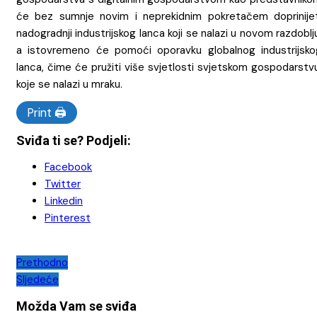
će bez sumnje novim i neprekidnim pokretačem doprinijet
nadogradnji industrijskog lanca koji se nalazi u novom razdoblj
a istovremeno će pomoći oporavku globalnog industrijsko
lanca, čime će pružiti više svjetlosti svjetskom gospodarstv
koje se nalazi u mraku.
Print 🖨
Sviđa ti se? Podjeli:
Facebook
Twitter
Linkedin
Pinterest
Navigacija
Prethodno
Sljedeće
objava
Možda Vam se sviđa