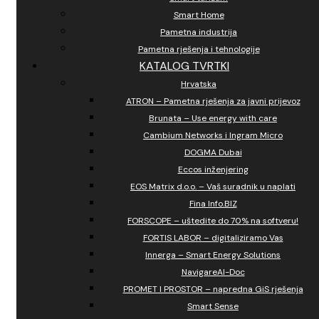
Smart Home
Pametna industrija
Pametna rješenja i tehnologije
KATALOG TVRTKI
Hrvatska
ATRON – Pametna rješenja za javni prijevoz
Brunata – Use energy with care
Cambium Networks i Ingram Micro
DOGMA Dubai
Eccos inženjering
EOS Matrix d.o.o. – Vaš suradnik u naplati
Fina Info.BIZ
FORSCOPE – uštedite do 70% na softveru!
FORTIS LABOR – digitaliziramo Vas
Innerga – Smart Energy Solutions
NavigareAI-Doc
PROMET I PROSTOR – napredna GiS rješenja
Smart Sense