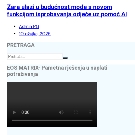
Zara ulazi u budućnost mode s novom
funkcijom isprobavanja odjeće uz pomoć AI
Admin PG
10 ožujka, 2026
PRETRAGA
EOS MATRIX- Pametna rješenja u naplati
potraživanja