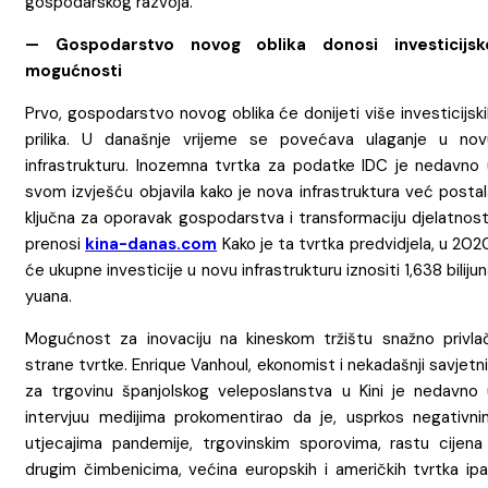
gospodarskog razvoja.
— Gospodarstvo novog oblika donosi investicijsk
mogućnosti
Prvo, gospodarstvo novog oblika će donijeti više investicijsk
prilika. U današnje vrijeme se povećava ulaganje u nov
infrastrukturu. Inozemna tvrtka za podatke IDC je nedavno 
svom izvješću objavila kako je nova infrastruktura već posta
ključna za oporavak gospodarstva i transformaciju djelatnost
prenosi
kina-danas.com
Kako je ta tvrtka predvidjela, u 202
će ukupne investicije u novu infrastrukturu iznositi 1,638 biliju
yuana.
Mogućnost za inovaciju na kineskom tržištu snažno privlač
strane tvrtke. Enrique Vanhoul, ekonomist i nekadašnji savjetn
za trgovinu španjolskog veleposlanstva u Kini je nedavno 
intervjuu medijima prokomentirao da je, usprkos negativni
utjecajima pandemije, trgovinskim sporovima, rastu cijena 
drugim čimbenicima, većina europskih i američkih tvrtka ipa