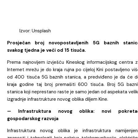
Izvor: Unsplash
Prosječan broj novopostavljenih 5G baznih stanic
svakog tjedna je veći od 15 tisuća.
Prema najnovijem izvješću Kineskog informacijskog centra z
Internet mrežu je do kraja rujna po cijeloj Kini postavljeno vi
od 400 tisuća 5G baznih stanica, a predviđeno je da će d
kraja godine taj broj premašiti 600 tisuća. Broj 5G bazni
stanica koji neprestano raste je samo jedan od aspekata veli
izgradnje infrastrukture novog oblika diljem Kine.
— Infrastruktura novog oblika: novi pokreta
gospodarskog razvoja
Infrastruktura novog oblika je infrastruktura namijenjen
znanosti i tehnologiji koja pokriva telekomunikacije, električ