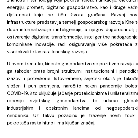
energiju, promet, digitalno gospodarstvo, kao i druge važn
djelatnosti koje se tiču života građana. Razvoj nov
infrastrukture predstavlja temelj gospodarskog razvoja Kine 
doba informatizacije i inteligencije, a njegov dugoročni cilj 
ostvarenje digitalne transformacije, inteligentne nadogradnje
kombinirane inovacije, radi osiguravanja više pokretača z
visokokvalitetan rast kineskog razvoja.
U ovom trenutku, kinesko gospodarstvo se pozitivno razvija, a
ga također prate brojni strukturni, institucionalni i periodič
izazovi i poteškoće. Istovremeno, svjetski okoliš je takođe
složen i pun promjena, naročito nakon pandemije bolest
COVID-19, što uključuje jačanje protekcionizma i unilateralizm
recesiju svjetskog gospodarstva te udarac globaln
industrijskim i opskrbnim lancima od negospodarski
čimbenika. Uz takvu pozadinu je traženje novih točki 
pokretača rasta hitno i ima ključan značaj.