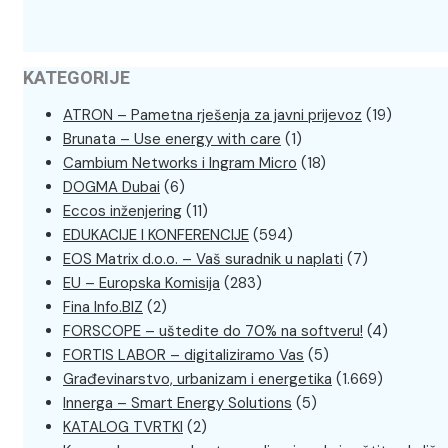
KATEGORIJE
ATRON – Pametna rješenja za javni prijevoz
(19)
Brunata – Use energy with care
(1)
Cambium Networks i Ingram Micro
(18)
DOGMA Dubai
(6)
Eccos inženjering
(11)
EDUKACIJE I KONFERENCIJE
(594)
EOS Matrix d.o.o. – Vaš suradnik u naplati
(7)
EU – Europska Komisija
(283)
Fina Info.BIZ
(2)
FORSCOPE – uštedite do 70% na softveru!
(4)
FORTIS LABOR – digitaliziramo Vas
(5)
Građevinarstvo, urbanizam i energetika
(1.669)
Innerga – Smart Energy Solutions
(5)
KATALOG TVRTKI
(2)