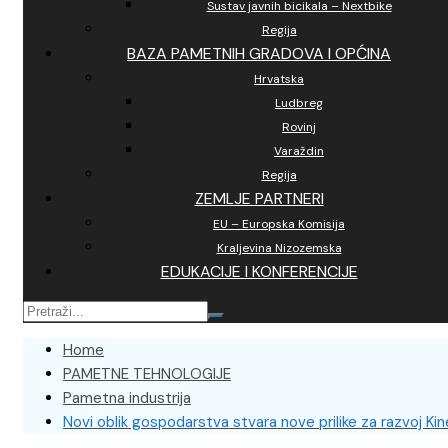
Sustav javnih bicikala – Nextbike
Regija
BAZA PAMETNIH GRADOVA I OPĆINA
Hrvatska
Ludbreg
Rovinj
Varaždin
Regija
ZEMLJE PARTNERI
EU – Europska Komisija
Kraljevina Nizozemska
EDUKACIJE I KONFERENCIJE
Home
PAMETNE TEHNOLOGIJE
Pametna industrija
Novi oblik gospodarstva stvara nove prilike za razvoj Kin