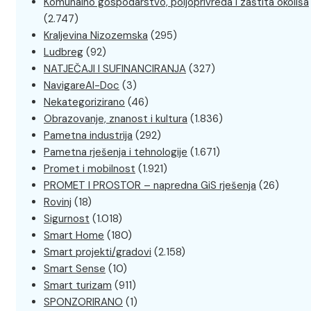
Komunalno gospodarstvo, poljoprivreda i zaštita okoliša
(2.747)
Kraljevina Nizozemska
(295)
Ludbreg
(92)
NATJEČAJI I SUFINANCIRANJA
(327)
NavigareAI-Doc
(3)
Nekategorizirano
(46)
Obrazovanje, znanost i kultura
(1.836)
Pametna industrija
(292)
Pametna rješenja i tehnologije
(1.671)
Promet i mobilnost
(1.921)
PROMET I PROSTOR – napredna GiS rješenja
(26)
Rovinj
(18)
Sigurnost
(1.018)
Smart Home
(180)
Smart projekti/gradovi
(2.158)
Smart Sense
(10)
Smart turizam
(911)
SPONZORIRANO
(1)