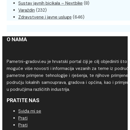
Sustav javnih bicikala – Nextbike
(8)
Varaždin
(232)
Zdravstvene i javne usluge
(646)
O NAMA
Pametni-gradovi.eu je hrvatski portal čiji je cilj objediniti što 
moguće više novosti i informacija vezanih za teme iz područj
pametne primjene tehnologije i rješenja, te njihove primjene
području lokalnih samouprava, gradova i općina, kao i primje
u područjima različitih industrija.
PRATITE NAS
Sviđa mi se
Prati
Prati