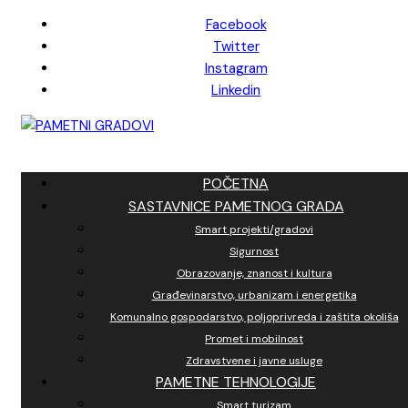
Skip
Facebook
to
Twitter
content
Instagram
Linkedin
POČETNA
SASTAVNICE PAMETNOG GRADA
Smart projekti/gradovi
Sigurnost
Obrazovanje, znanost i kultura
Građevinarstvo, urbanizam i energetika
Komunalno gospodarstvo, poljoprivreda i zaštita okoliša
Promet i mobilnost
Zdravstvene i javne usluge
PAMETNE TEHNOLOGIJE
Smart turizam