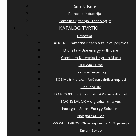
Smart Home
Pametna industrija
Pametna rješenja i tehnologije
KATALOG TVRTKI
Hrvatska
ATRON – Pametna rješenja za javni prijevoz
Brunata – Use energy with care
Cambium Networks i Ingram Micro
DOGMA Dubai
Eccos inženjering
EOS Matrix d.o.o. – Vaš suradnik u naplati
Fina Info.BIZ
FORSCOPE – uštedite do 70% na softveru!
FORTIS LABOR – digitaliziramo Vas
Innerga – Smart Energy Solutions
NavigareAI-Doc
PROMET I PROSTOR – napredna GiS rješenja
Smart Sense