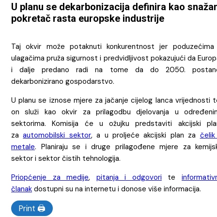
U planu se dekarbonizacija definira kao snaža
pokretač rasta europske industrije
Taj okvir može potaknuti konkurentnost jer poduzećima 
ulagačima pruža sigurnost i predvidljivost pokazujući da Euro
i dalje predano radi na tome da do 2050. postan
dekarbonizirano gospodarstvo.
U planu se iznose mjere za jačanje cijelog lanca vrijednosti 
on služi kao okvir za prilagodbu djelovanja u određeni
sektorima. Komisija će u ožujku predstaviti akcijski pla
za
automobilski sektor
, a u proljeće akcijski plan za
čelik
metale
. Planiraju se i druge prilagođene mjere za kemijsk
sektor i sektor čistih tehnologija.
Priopćenje za medije
,
pitanja i odgovori
te
informativ
članak
dostupni su na internetu i donose više informacija.
Print 🖨