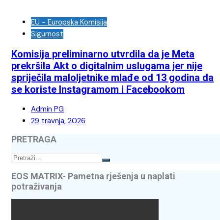
EU - Europska Komisija
Sigurnost
Komisija preliminarno utvrdila da je Meta
prekršila Akt o digitalnim uslugama jer nije
spriječila maloljetnike mlađe od 13 godina da
se koriste Instagramom i Facebookom
Admin PG
29 travnja, 2026
PRETRAGA
EOS MATRIX- Pametna rješenja u naplati
potraživanja