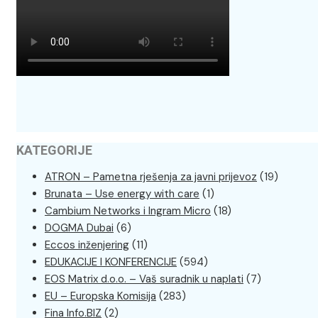
KATEGORIJE
ATRON – Pametna rješenja za javni prijevoz
(19)
Brunata – Use energy with care
(1)
Cambium Networks i Ingram Micro
(18)
DOGMA Dubai
(6)
Eccos inženjering
(11)
EDUKACIJE I KONFERENCIJE
(594)
EOS Matrix d.o.o. – Vaš suradnik u naplati
(7)
EU – Europska Komisija
(283)
Fina Info.BIZ
(2)