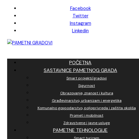
Skip
Facebook
to
Twitter
content
Instagram
Linkedin
POČETNA
SASTAVNICE PAMETNOG GRADA
Smart projekti/gradovi
Sigurnost
Obrazovanje, znanost i kultura
Građevinarstvo, urbanizam i energetika
Komunalno gospodarstvo, poljoprivreda i zaštita okoliša
Promet i mobilnost
Zdravstvene i javne usluge
PAMETNE TEHNOLOGIJE
Smart turizam