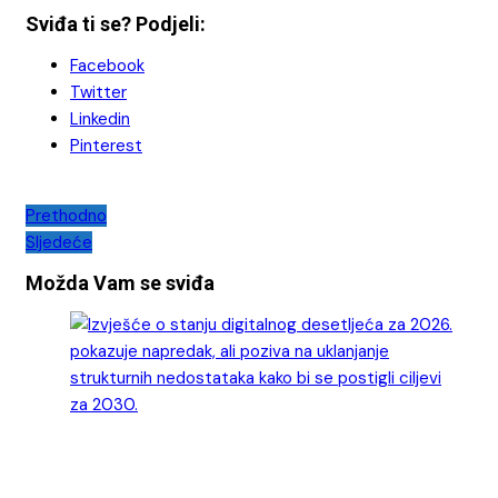
Sviđa ti se? Podjeli:
Facebook
Twitter
Linkedin
Pinterest
Navigacija
Prethodno
Sljedeće
objava
Možda Vam se sviđa