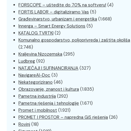
FORSCOPE – uštedite do 70% na softveru!
(4)
FORTIS LABOR – digitaliziramo Vas
(5)
Građevinarstvo, urbanizam i energetika
(1.668)
Innerga – Smart Energy Solutions
(5)
KATALOG TVRTKI
(2)
Komunalno gospodarstvo, poljoprivreda i zaštita okoliša
(2.746)
Kraljevina Nizozemska
(295)
Ludbreg
(92)
NATJEČAJI I SUFINANCIRANJA
(327)
NavigareAI-Doc
(3)
Nekategorizirano
(46)
Obrazovanje, znanost i kultura
(1.835)
Pametna industrija
(292)
Pametna rješenja i tehnologije
(1.671)
Promet i mobilnost
(1.921)
PROMET I PROSTOR – napredna GiS rješenja
(26)
Rovinj
(18)