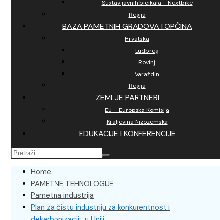
Sustav javnih bicikala – Nextbike
Regija
BAZA PAMETNIH GRADOVA I OPĆINA
Hrvatska
Ludbreg
Rovinj
Varaždin
Regija
ZEMLJE PARTNERI
EU – Europska Komisija
Kraljevina Nizozemska
EDUKACIJE I KONFERENCIJE
Home
PAMETNE TEHNOLOGIJE
Pametna industrija
Plan za čistu industriju za konkurentnost i
dekarbonizaciju u Uniji