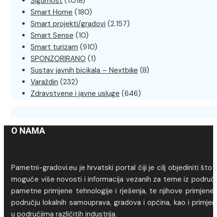
Sigurnost
(1.018)
Smart Home
(180)
Smart projekti/gradovi
(2.157)
Smart Sense
(10)
Smart turizam
(910)
SPONZORIRANO
(1)
Sustav javnih bicikala – Nextbike
(8)
Varaždin
(232)
Zdravstvene i javne usluge
(646)
O NAMA
Pametni-gradovi.eu je hrvatski portal čiji je cilj objediniti što 
moguće više novosti i informacija vezanih za teme iz područj
pametne primjene tehnologije i rješenja, te njihove primjene
području lokalnih samouprava, gradova i općina, kao i primje
u područjima različitih industrija.