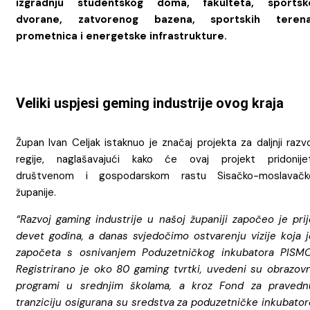
izgradnju studentskog doma, fakulteta, sportsk
dvorane, zatvorenog bazena, sportskih terena
prometnica i energetske infrastrukture.
Veliki uspjesi geming industrije ovog kraja
Župan Ivan Celjak istaknuo je značaj projekta za daljnji razv
regije, naglašavajući kako će ovaj projekt pridonijet
društvenom i gospodarskom rastu Sisačko-moslavačk
županije.
“Razvoj gaming industrije u našoj županiji započeo je prij
devet godina, a danas svjedočimo ostvarenju vizije koja j
započeta s osnivanjem Poduzetničkog inkubatora PISMO
Registrirano je oko 80 gaming tvrtki, uvedeni su obrazovn
programi u srednjim školama, a kroz Fond za pravedn
tranziciju osigurana su sredstva za poduzetničke inkubator