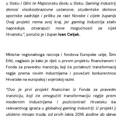
u Sisku i Glini te Majstorsku školu u Sisku. Gaming industri
donosi visokoobrazovne ustanove, studentske domove
sportske sadržaje i priliku za rast Novske i cijele županije
Ovaj projekt nema svoj kraj, jer gaming industrija staln
napreduje, otvarajući nove mogućnosti za cijel
Hrvatsku.”,
poručio je i župan
Ivan Celjak.
Ministar regionalnoga razvoja i fondova Europske unije, Šim
Erlić, naglasio je kako je riječ o prvom projektu financiranom 
Fonda za pravednu tranziciju, koji će potaknuti transformaci
regije prema novim industrijama i povećati konkurentnos
Hrvatske na europskoj i svjetskoj razini.
“Ovo je prvi projekt financiran iz Fonda za pravedn
tranziciju, koji će omogućiti transformaciju regije prem
modernim industrijama i pozicionirati Hrvatsku ka
relevantnog igrača u globalnoj gaming industriji. U projekt 
uloženo mnogo truda, od prvih ideja 2016. godine do danas