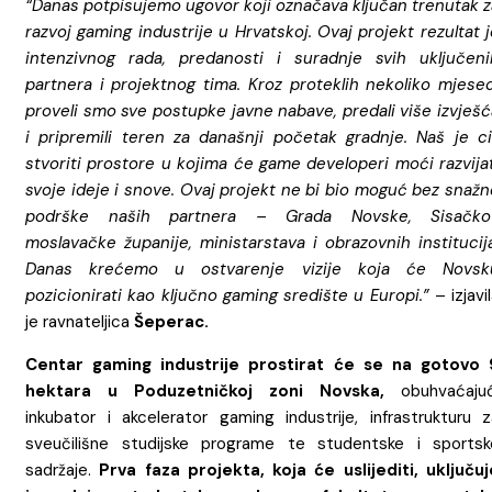
“Danas potpisujemo ugovor koji označava ključan trenutak z
razvoj gaming industrije u Hrvatskoj. Ovaj projekt rezultat 
intenzivnog rada, predanosti i suradnje svih uključeni
partnera i projektnog tima. Kroz proteklih nekoliko mjesec
proveli smo sve postupke javne nabave, predali više izvješć
i pripremili teren za današnji početak gradnje. Naš je cil
stvoriti prostore u kojima će game developeri moći razvijat
svoje ideje i snove. Ovaj projekt ne bi bio moguć bez snažn
podrške naših partnera – Grada Novske, Sisačko
moslavačke županije, ministarstava i obrazovnih institucija
Danas krećemo u ostvarenje vizije koja će Novsk
pozicionirati kao ključno gaming središte u Europi.”
– izjavi
je ravnateljica
Šeperac.
Centar gaming industrije prostirat će se na gotovo 
hektara u Poduzetničkoj zoni Novska,
obuhvaćajuć
inkubator i akcelerator gaming industrije, infrastrukturu z
sveučilišne studijske programe te studentske i sportsk
sadržaje.
Prva faza projekta, koja će uslijediti, uključuj