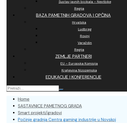
Sustav javnih bicikala – Nextbike
Regija
BAZA PAMETNIH GRADOVA I OPĆINA
Hrvatska
Ludbreg
Rovinj
Varaždin
Regija
ZEMLJE PARTNERI
EU – Europska Komisija
Kraljevina Nizozemska
EDUKACIJE I KONFERENCIJE
Home
SASTAVNICE PAMETNOG GRADA
Smart projekti/gradovi
Počinje gradnja Centra gaming industrije u Novskoj