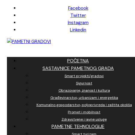
Skip
Facebook
to
Twitter
content
Instagram
Linkedin
POČETNA
SASTAVNICE PAMETNOG GRADA
Smart projekti/gradovi
Sigurnost
Obrazovanje, znanost i kultura
Građevinarstvo, urbanizam i energetika
Komunalno gospodarstvo, poljoprivreda i zaštita okoliša
Promet i mobilnost
Zdravstvene i javne usluge
PAMETNE TEHNOLOGIJE
Smart turizam