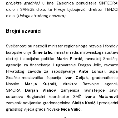
projekta gradnje)
u ime Zajednica ponuditelja SINTEGRA
d.o.o. i SAFEGE d.o.o. te Hrvoje Ljubojević, direktor TENZO
d.o.o. (
Usluga stručnog nadzora).
Brojni uzvanici
Svečanosti su nazočili ministar regionalnoga razvoja i fondo
Europske unije
Šime Erlić
, ministar rada, mirovinskoga sustav
obitelji i socijalne politike
Marin Piletić
, ravnatelj Središn
agencije za financiranje i ugovaranje Dragan Jelić, ravnatel
Hrvatskog zavoda za zapošljavanje
Ante Lončar
, župa
Sisačko-moslavačke županije
Ivan Celjak
, gradonačelnic
Novske
Marija Kušmiš
, direktor Razvojne agencij
SIMORA
Darjan Vlahov
, zamjenica ravnateljice Javn
ustanove Regionalni koordinator SMŽ
Ivana Matanovi
zamjenik novljanske gradonačelnice
Siniša Kesić
i predsjedni
gradskog vijeća grada Novske
Ivica Vulić.