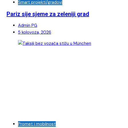
Smart projekti/gradovi
Pariz sije sjeme za zeleniji grad
Admin PG
5 kolovoza, 2026
Promet i mobilnost