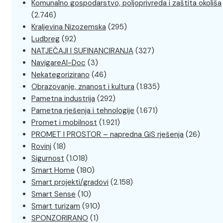
Komunalno gospodarstvo, poljoprivreda i zaštita okoliša
(2.746)
Kraljevina Nizozemska
(295)
Ludbreg
(92)
NATJEČAJI I SUFINANCIRANJA
(327)
NavigareAI-Doc
(3)
Nekategorizirano
(46)
Obrazovanje, znanost i kultura
(1.835)
Pametna industrija
(292)
Pametna rješenja i tehnologije
(1.671)
Promet i mobilnost
(1.921)
PROMET I PROSTOR – napredna GiS rješenja
(26)
Rovinj
(18)
Sigurnost
(1.018)
Smart Home
(180)
Smart projekti/gradovi
(2.158)
Smart Sense
(10)
Smart turizam
(910)
SPONZORIRANO
(1)