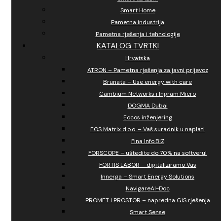
Smart Home
Pametna industrija
Pametna rješenja i tehnologije
KATALOG TVRTKI
Hrvatska
ATRON – Pametna rješenja za javni prijevoz
Brunata – Use energy with care
Cambium Networks i Ingram Micro
DOGMA Dubai
Eccos inženjering
EOS Matrix d.o.o. – Vaš suradnik u naplati
Fina Info.BIZ
FORSCOPE – uštedite do 70% na softveru!
FORTIS LABOR – digitaliziramo Vas
Innerga – Smart Energy Solutions
NavigareAI-Doc
PROMET I PROSTOR – napredna GiS rješenja
Smart Sense