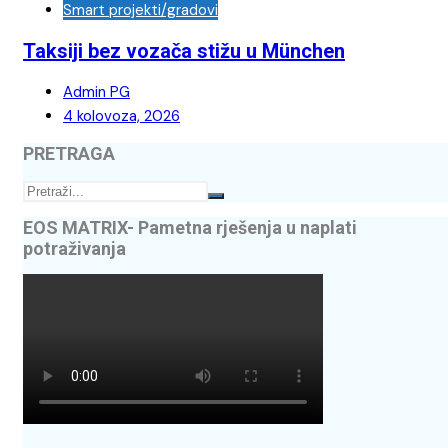
Smart projekti/gradovi
Taksiji bez vozača stižu u München
Admin PG
4 kolovoza, 2026
PRETRAGA
EOS MATRIX- Pametna rješenja u naplati
potraživanja