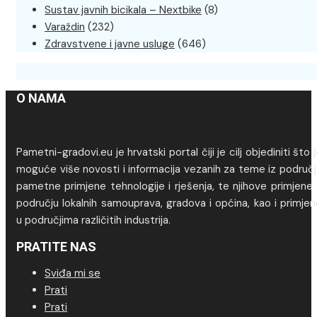
Sustav javnih bicikala – Nextbike
(8)
Varaždin
(232)
Zdravstvene i javne usluge
(646)
O NAMA
Pametni-gradovi.eu je hrvatski portal čiji je cilj objediniti što 
moguće više novosti i informacija vezanih za teme iz područj
pametne primjene tehnologije i rješenja, te njihove primjene
području lokalnih samouprava, gradova i općina, kao i primje
u područjima različitih industrija.
PRATITE NAS
Sviđa mi se
Prati
Prati