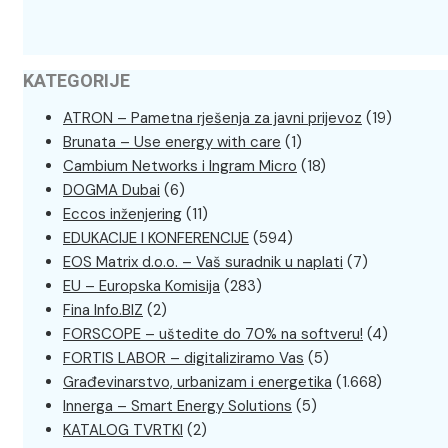
KATEGORIJE
ATRON – Pametna rješenja za javni prijevoz
(19)
Brunata – Use energy with care
(1)
Cambium Networks i Ingram Micro
(18)
DOGMA Dubai
(6)
Eccos inženjering
(11)
EDUKACIJE I KONFERENCIJE
(594)
EOS Matrix d.o.o. – Vaš suradnik u naplati
(7)
EU – Europska Komisija
(283)
Fina Info.BIZ
(2)
FORSCOPE – uštedite do 70% na softveru!
(4)
FORTIS LABOR – digitaliziramo Vas
(5)
Građevinarstvo, urbanizam i energetika
(1.668)
Innerga – Smart Energy Solutions
(5)
KATALOG TVRTKI
(2)