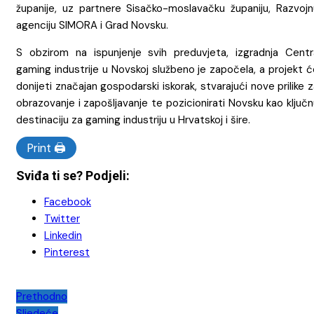
županije, uz partnere Sisačko-moslavačku županiju, Razvojn
agenciju SIMORA i Grad Novsku.
S obzirom na ispunjenje svih preduvjeta, izgradnja Centr
gaming industrije u Novskoj službeno je započela, a projekt 
donijeti značajan gospodarski iskorak, stvarajući nove prilike 
obrazovanje i zapošljavanje te pozicionirati Novsku kao ključ
destinaciju za gaming industriju u Hrvatskoj i šire.
Print 🖨
Sviđa ti se? Podjeli:
Facebook
Twitter
Linkedin
Pinterest
Navigacija
Prethodno
Sljedeće