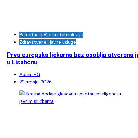
Pametna rješenja i tehnologije
Zdravstvene i javne usluge
Prva europska ljekarna bez osoblja otvorena j
u Lisabonu
Admin PG
29 srpnja, 2026