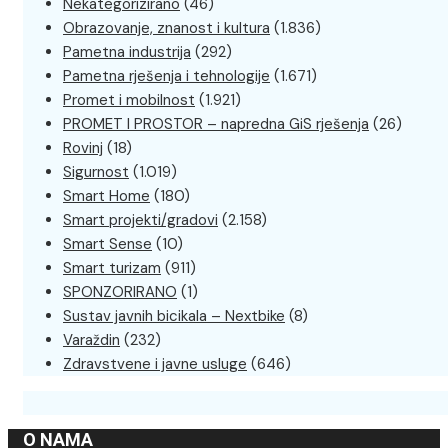
Nekategorizirano
(46)
Obrazovanje, znanost i kultura
(1.836)
Pametna industrija
(292)
Pametna rješenja i tehnologije
(1.671)
Promet i mobilnost
(1.921)
PROMET I PROSTOR – napredna GiS rješenja
(26)
Rovinj
(18)
Sigurnost
(1.019)
Smart Home
(180)
Smart projekti/gradovi
(2.158)
Smart Sense
(10)
Smart turizam
(911)
SPONZORIRANO
(1)
Sustav javnih bicikala – Nextbike
(8)
Varaždin
(232)
Zdravstvene i javne usluge
(646)
O NAMA