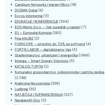
Cambium Networks i Ingram Micro
(18)
DOGMA Dubai
(6)
Eccos inženjering
(11)
EDUKACIJE I KONFERENCIJE
(594)
EOS Matrix d.o.o. – Vaš suradnik u naplati
(7)
EU – Europska Komisija
(283)
Fina Info.BIZ
(2)
FORSCOPE – uštedite do 70% na softveru!
(4)
FORTIS LABOR – digitaliziramo Vas
(5)
Građevinarstvo, urbanizam i energetika
(1.669)
Innerga – Smart Energy Solutions
(5)
KATALOG TVRTKI
(2)
Komunalno gospodarstvo, poljoprivreda i zaštita okoliša
(2.748)
Kraljevina Nizozemska
(296)
Ludbreg
(92)
NATJEČAJI I SUFINANCIRANJA
(327)
NavigareAI-Doc
(3)