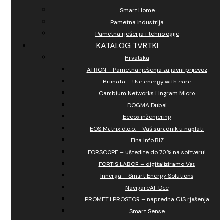
Smart Home
Pametna industrija
Pametna rješenja i tehnologije
KATALOG TVRTKI
Hrvatska
ATRON – Pametna rješenja za javni prijevoz
Brunata – Use energy with care
Cambium Networks i Ingram Micro
DOGMA Dubai
Eccos inženjering
EOS Matrix d.o.o. – Vaš suradnik u naplati
Fina Info.BIZ
FORSCOPE – uštedite do 70% na softveru!
FORTIS LABOR – digitaliziramo Vas
Innerga – Smart Energy Solutions
NavigareAI-Doc
PROMET I PROSTOR – napredna GiS rješenja
Smart Sense