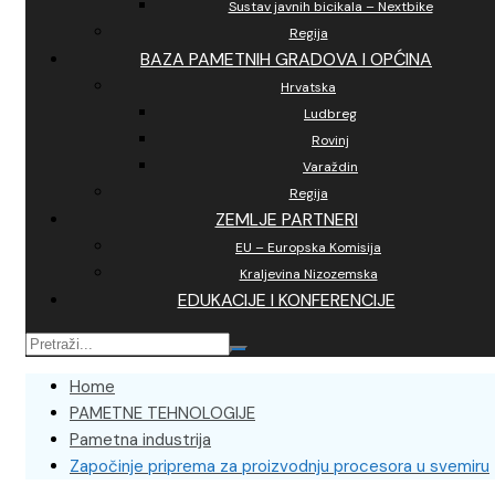
Sustav javnih bicikala – Nextbike
Regija
BAZA PAMETNIH GRADOVA I OPĆINA
Hrvatska
Ludbreg
Rovinj
Varaždin
Regija
ZEMLJE PARTNERI
EU – Europska Komisija
Kraljevina Nizozemska
EDUKACIJE I KONFERENCIJE
Home
PAMETNE TEHNOLOGIJE
Pametna industrija
Započinje priprema za proizvodnju procesora u svemiru