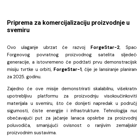
Priprema za komercijalizaciju proizvodnje u
svemiru
Ovo ulaganje ubrzat će razvoj
ForgeStar-2
, Spac
Forgeovog povratnog proizvodnog satelita sljedeć
generacije, a istovremeno će podržati prvu demonstracijsk
misiju tvrtke u orbiti,
ForgeStar-1
, čije je lansiranje planira
za 2025. godinu.
Zajedno će ove misije demonstrirati skalabilnu, višekratn
upotrebljivu platformu za proizvodnju visokoučinkoviti
materijala u svemiru, što će donijeti napredak u područj
sigurnosti, čiste energije i infrastrukture. Tehnologija nud
obećavajući put za jačanje lanaca opskrbe za proizvodnj
poluvodiča, smanjujući ovisnost o ranjivim zemaljski
proizvodnim sustavima.