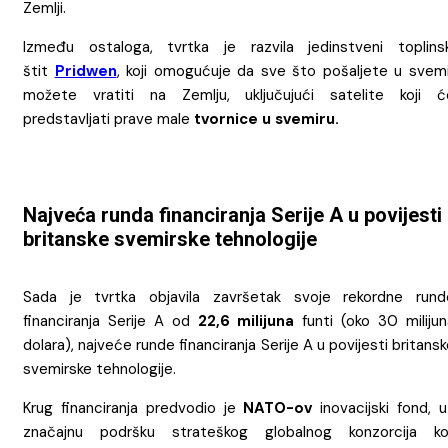
Zemlji.
Između ostaloga, tvrtka je razvila jedinstveni toplinsk
štit
Pridwen
, koji omogućuje da sve što pošaljete u svemi
možete vratiti na Zemlju, uključujući satelite koji ć
predstavljati prave male
tvornice u svemiru.
Najveća runda financiranja Serije A u povijesti
britanske svemirske tehnologije
Sada je tvrtka objavila završetak svoje rekordne rund
financiranja Serije A od
22,6 milijuna
funti (oko 30 milijun
dolara), najveće runde financiranja Serije A u povijesti britans
svemirske tehnologije.
Krug financiranja predvodio je
NATO-ov
inovacijski fond, u
značajnu podršku strateškog globalnog konzorcija koj