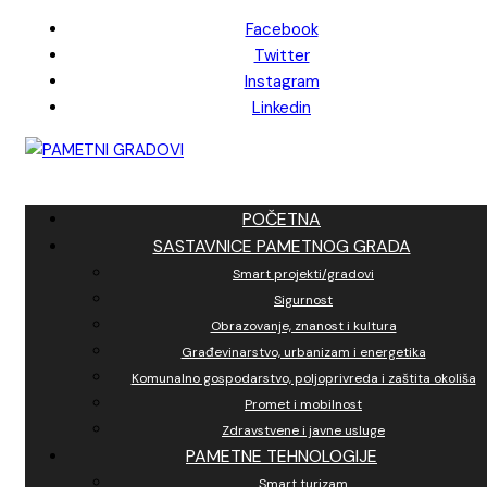
Skip
Facebook
to
Twitter
content
Instagram
Linkedin
POČETNA
SASTAVNICE PAMETNOG GRADA
Smart projekti/gradovi
Sigurnost
Obrazovanje, znanost i kultura
Građevinarstvo, urbanizam i energetika
Komunalno gospodarstvo, poljoprivreda i zaštita okoliša
Promet i mobilnost
Zdravstvene i javne usluge
PAMETNE TEHNOLOGIJE
Smart turizam