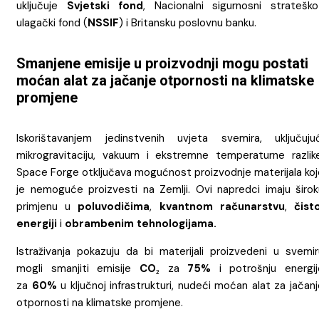
uključuje
Svjetski fond
, Nacionalni sigurnosni strateško
ulagački fond (
NSSIF
) i Britansku poslovnu banku.
Smanjene emisije u proizvodnji mogu postati
moćan alat za jačanje otpornosti na klimatske
promjene
Iskorištavanjem jedinstvenih uvjeta svemira, uključujuć
mikrogravitaciju, vakuum i ekstremne temperaturne razlike
Space Forge otključava mogućnost proizvodnje materijala koj
je nemoguće proizvesti na Zemlji. Ovi napredci imaju širok
primjenu u
poluvodičima
,
kvantnom računarstvu
,
čist
energiji
i
obrambenim tehnologijama.
Istraživanja pokazuju da bi materijali proizvedeni u svemir
mogli smanjiti emisije
CO₂
za
75%
i potrošnju energij
za
60%
u ključnoj infrastrukturi, nudeći moćan alat za jačan
otpornosti na klimatske promjene.