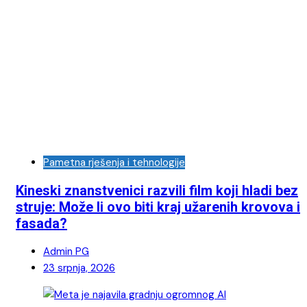
Pametna rješenja i tehnologije
Kineski znanstvenici razvili film koji hladi bez
struje: Može li ovo biti kraj užarenih krovova i
fasada?
Admin PG
23 srpnja, 2026