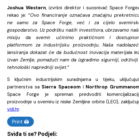
Joshua Western
, izvršni direktor i suosnivač Space Forge
rekao je: “
Ovo financiranje označava značajnu prekretnicu
ne samo za Space Forge, već i za cijelo svemirsk
gospodarstvo. Uz podršku naših investitora, ubrzavamo naš
misiju da svemir učinimo praktičnom i dostupno
platformom za industrijsku proizvodnju. Naša nadolazeć
lansiranja dokazat će da budućnost inovacija materijala lež
izvan Zemlje, pomažući nam da izgradimo sigurniji, održiviji
tehnološki napredniji svijet
.“
S ključnim industrijskim suradnjama u tijeku, uključujuć
partnerstva sa
Sierra Spaceom
i
Northrop Grummano
Space Forge je spreman predvoditi komercijalizacij
proizvodnje u svemiru iz niske Zemljine orbite (LEO), zaključu
vidi.hr
.
Print 🖨
Sviđa ti se? Podjeli: