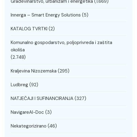
Građevinarstvo, urbanizam i energetika
(1.669)
Innerga – Smart Energy Solutions
(5)
KATALOG TVRTKI
(2)
Komunalno gospodarstvo, poljoprivreda i zaštita
okoliša
(2.748)
Kraljevina Nizozemska
(295)
Ludbreg
(92)
NATJEČAJI I SUFINANCIRANJA
(327)
NavigareAI-Doc
(3)
Nekategorizirano
(46)