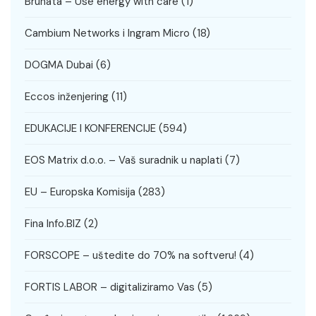
Brunata – Use energy with care
(1)
Cambium Networks i Ingram Micro
(18)
DOGMA Dubai
(6)
Eccos inženjering
(11)
EDUKACIJE I KONFERENCIJE
(594)
EOS Matrix d.o.o. – Vaš suradnik u naplati
(7)
EU – Europska Komisija
(283)
Fina Info.BIZ
(2)
FORSCOPE – uštedite do 70% na softveru!
(4)
FORTIS LABOR – digitaliziramo Vas
(5)