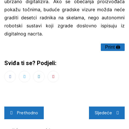
ubrzano digitalizira. Ako se obećanja proizvođača
pokažu točnima, buduće gradske vizure možda neće
graditi desetci radnika na skelama, nego autonomni
robotski sustavi koji zgrade doslovno ispisuju iz
digitalnog nacrta.
Print 🖨
Sviđa ti se? Podjeli:
Navigacija
Prethodno
Sljedeće
objava