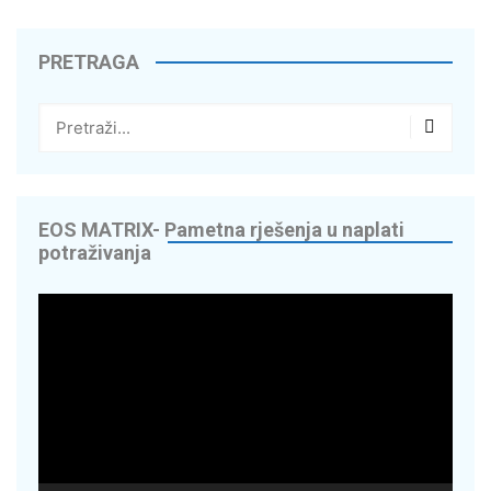
PRETRAGA
EOS MATRIX- Pametna rješenja u naplati
potraživanja
Reproduktor
videozapisa