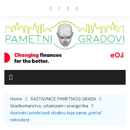
Skip
to
content
Home
SASTAVNICE PAMETNOG GRADA
Građevinarstvo, urbanizam i energetika
Australci predstavili dizalicu koja sama „printa”
nebodere