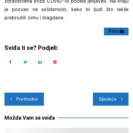
zdravstvena kriza COVID-19 počela jenjavati. Na kraju
je pozvao na solidarnost, kako bi ljudi što lakše
prebrodili zimu i blagdane.
Print 🖨
Sviđa ti se? Podjeli:
Navigacija
Prethodno
Sljedeće
objava
Možda Vam se sviđa