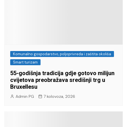
Komunalno gospodarstvo, poljoprivreda i zaštita okoliša
Smart turizam
55-godišnja tradicija gdje gotovo milijun
cvijetova preobražava središnji trg u
Bruxellesu
Admin PG
7 kolovoza, 2026