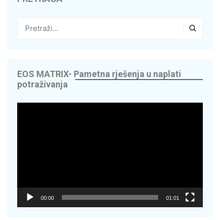
EOS MATRIX- Pametna rješenja u naplati
potraživanja
Reproduktor
videozapisa
00:00
01:01