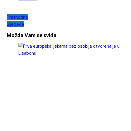
Navigacija
Prethodno
Sljedeće
objava
Možda Vam se sviđa