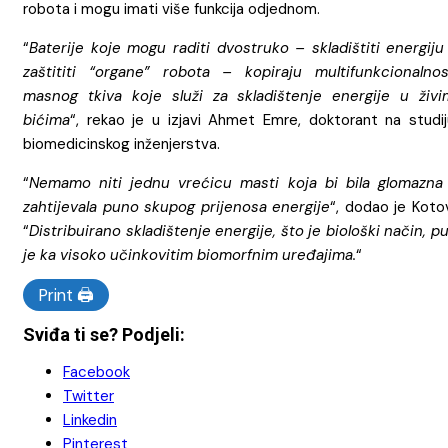
robota i mogu imati više funkcija odjednom.
“
Baterije koje mogu raditi dvostruko – skladištiti energiju 
zaštititi “organe” robota – kopiraju multifunkcionalnos
masnog tkiva koje služi za skladištenje energije u živi
bićima
“, rekao je u izjavi Ahmet Emre, doktorant na studij
biomedicinskog inženjerstva.
“
Nemamo niti jednu vrećicu masti koja bi bila glomazna 
zahtijevala puno skupog prijenosa energije
“, dodao je Koto
“
Distribuirano skladištenje energije, što je biološki način, p
je ka visoko učinkovitim biomorfnim uređajima.
“
Print 🖨
Sviđa ti se? Podjeli:
Facebook
Twitter
Linkedin
Pinterest