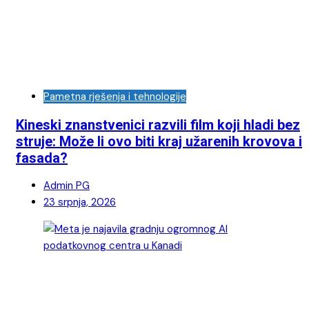
Pametna rješenja i tehnologije
Kineski znanstvenici razvili film koji hladi bez
struje: Može li ovo biti kraj užarenih krovova i
fasada?
Admin PG
23 srpnja, 2026