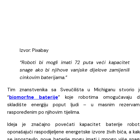
Izvor: Pixabay
“Roboti bi mogli imati 72 puta veći kapacitet
snage ako bi njihove vanjske dijelove zamijenili
cinkovim baterijama.”
Tim znanstvenika sa Sveučilišta u Michiganu stvorio j
“
biomorfne baterije
” koje robotima omogućavaju d
skladište energiju poput ljudi – u masnim rezervam
raspoređenim po njihovim tijelima.
Ideja je značajno povećati kapacitet baterije robot
oponašajući raspodijeljene energetske izvore živih bića, a ka
se ispostavilo, nove baterije mogu imati i mnogo više snag