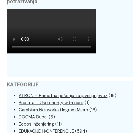
potraživanja
KATEGORIJE
ATRON – Pametna rješenja za javni prijevoz
(19)
Brunata – Use energy with care
(1)
Cambium Networks i Ingram Micro
(18)
DOGMA Dubai
(6)
Eccos inženjering
(11)
EDUKACIJE I KONFERENCIJE
(594)