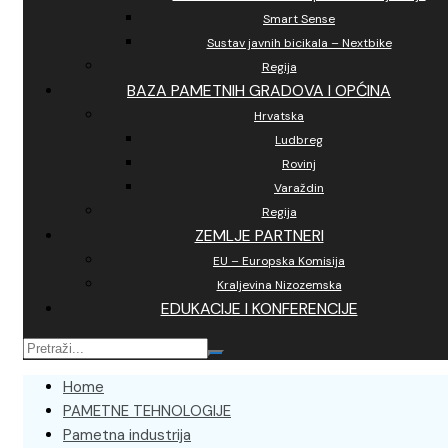
Smart Sense
Sustav javnih bicikala – Nextbike
Regija
BAZA PAMETNIH GRADOVA I OPĆINA
Hrvatska
Ludbreg
Rovinj
Varaždin
Regija
ZEMLJE PARTNERI
EU – Europska Komisija
Kraljevina Nizozemska
EDUKACIJE I KONFERENCIJE
Home
PAMETNE TEHNOLOGIJE
Pametna industrija