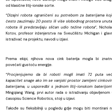
od klasične litij-ionske sorte.
“
Dizajni robota ograničeni su potrebom za baterijama koj
često zauzimaju 20 posto ili više slobodnog prostora unuta
robota ili predstavljaju sličan udio težine robota
“, Nichol
Kotov, profesor inženjerstva na Sveučilištu Michigan i glavn
istraživač na projektu, navodi u izjavi.
Prema ekipi, njihova nova cink baterija mogla bi znatn
povećati gustoću energije.
“
Procjenjujemo da bi roboti mogli imati 72 puta već
kapacitet snage ako im se vanjski prostor zamijeni cinkovi
baterijama, u usporedbi s jednom litij-ionskom baterijom
Mingqiang Wang, prvi autor rada o istraživanju objavljenom 
časopisu Science Robotics, stoji u izjavi.
Takođe su fleksibilniji u pogledu gdje mogu biti montirani n