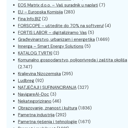
EOS Matrix d.o.o. – Vaš suradnik u naplati
(7)
EU – Europska Komisija
(283)
Fina Info.BIZ
(2)
FORSCOPE – uštedite do 70% na softveru!
(4)
FORTIS LABOR – digitaliziramo Vas
(5)
Građevinarstvo, urbanizam i energetika
(1.669)
Innerga – Smart Energy Solutions
(5)
KATALOG TVRTKI
(2)
Komunalno gospodarstvo, poljoprivreda i zaštita okoliša
(2.747)
Kraljevina Nizozemska
(295)
Ludbreg
(92)
NATJEČAJI I SUFINANCIRANJA
(327)
NavigareAI-Doc
(3)
Nekategorizirano
(46)
Obrazovanje, znanost i kultura
(1.836)
Pametna industrija
(292)
Pametna rješenja i tehnologije
(1.671)