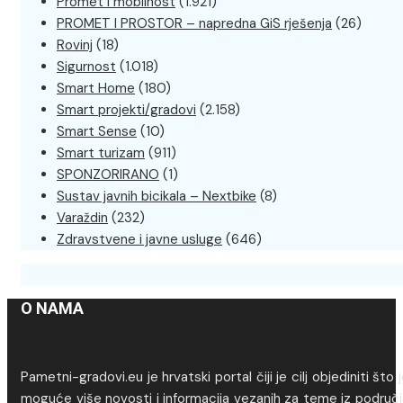
Promet i mobilnost
(1.921)
PROMET I PROSTOR – napredna GiS rješenja
(26)
Rovinj
(18)
Sigurnost
(1.018)
Smart Home
(180)
Smart projekti/gradovi
(2.158)
Smart Sense
(10)
Smart turizam
(911)
SPONZORIRANO
(1)
Sustav javnih bicikala – Nextbike
(8)
Varaždin
(232)
Zdravstvene i javne usluge
(646)
O NAMA
Pametni-gradovi.eu je hrvatski portal čiji je cilj objediniti što 
moguće više novosti i informacija vezanih za teme iz područj