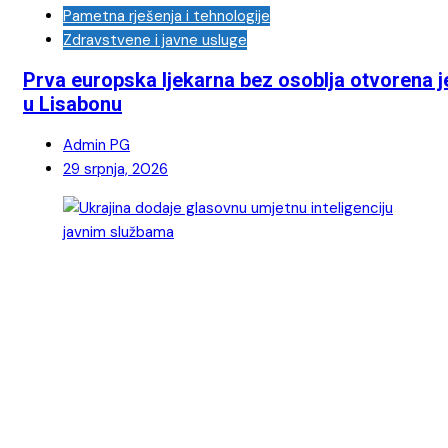
Pametna rješenja i tehnologije
Zdravstvene i javne usluge
Prva europska ljekarna bez osoblja otvorena j
u Lisabonu
Admin PG
29 srpnja, 2026