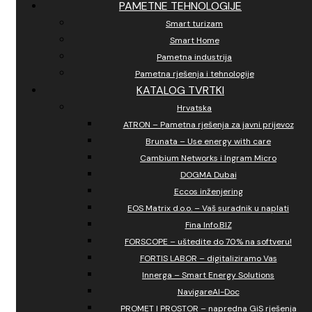
PAMETNE TEHNOLOGIJE
Smart turizam
Smart Home
Pametna industrija
Pametna rješenja i tehnologije
KATALOG TVRTKI
Hrvatska
ATRON – Pametna rješenja za javni prijevoz
Brunata – Use energy with care
Cambium Networks i Ingram Micro
DOGMA Dubai
Eccos inženjering
EOS Matrix d.o.o. – Vaš suradnik u naplati
Fina Info.BIZ
FORSCOPE – uštedite do 70% na softveru!
FORTIS LABOR – digitaliziramo Vas
Innerga – Smart Energy Solutions
NavigareAI-Doc
PROMET I PROSTOR – napredna GiS rješenja