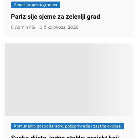
Smart projekti/gradovi
Pariz sije sjeme za zeleniji grad
Admin PG
5 kolovoza, 2026
Komunalno gospodarstvo, poljoprivreda i zaštita okoliša