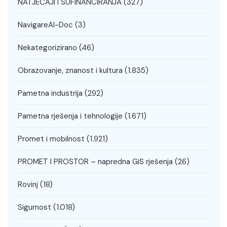
NATJEČAJI I SUFINANCIRANJA
(327)
NavigareAI-Doc
(3)
Nekategorizirano
(46)
Obrazovanje, znanost i kultura
(1.835)
Pametna industrija
(292)
Pametna rješenja i tehnologije
(1.671)
Promet i mobilnost
(1.921)
PROMET I PROSTOR – napredna GiS rješenja
(26)
Rovinj
(18)
Sigurnost
(1.018)