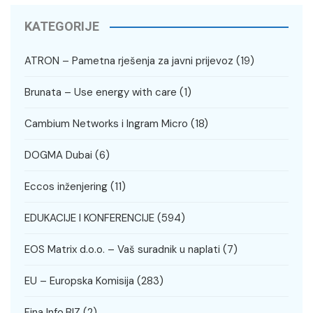
KATEGORIJE
ATRON – Pametna rješenja za javni prijevoz
(19)
Brunata – Use energy with care
(1)
Cambium Networks i Ingram Micro
(18)
DOGMA Dubai
(6)
Eccos inženjering
(11)
EDUKACIJE I KONFERENCIJE
(594)
EOS Matrix d.o.o. – Vaš suradnik u naplati
(7)
EU – Europska Komisija
(283)
Fina Info.BIZ
(2)