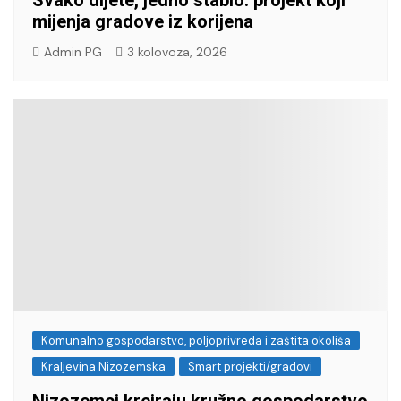
Svako dijete, jedno stablo: projekt koji
mijenja gradove iz korijena
Admin PG
3 kolovoza, 2026
Komunalno gospodarstvo, poljoprivreda i zaštita okoliša
Kraljevina Nizozemska
Smart projekti/gradovi
Nizozemci kreiraju kružno gospodarstvo