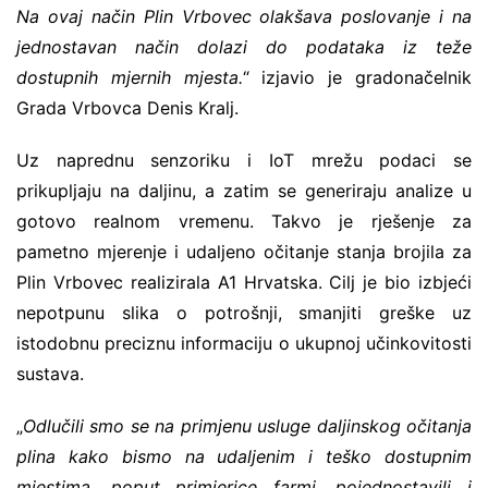
Na ovaj način Plin Vrbovec olakšava poslovanje i na
jednostavan način dolazi do podataka iz teže
dostupnih mjernih mjesta.
“ izjavio je gradonačelnik
Grada Vrbovca Denis Kralj.
Uz naprednu senzoriku i IoT mrežu podaci se
prikupljaju na daljinu, a zatim se generiraju analize u
gotovo realnom vremenu. Takvo je rješenje za
pametno mjerenje i udaljeno očitanje stanja brojila za
Plin Vrbovec realizirala A1 Hrvatska. Cilj je bio izbjeći
nepotpunu slika o potrošnji, smanjiti greške uz
istodobnu preciznu informaciju o ukupnoj učinkovitosti
sustava.
„
Odlučili smo se na primjenu usluge daljinskog očitanja
plina kako bismo na udaljenim i teško dostupnim
mjestima, poput primjerice farmi, pojednostavili i