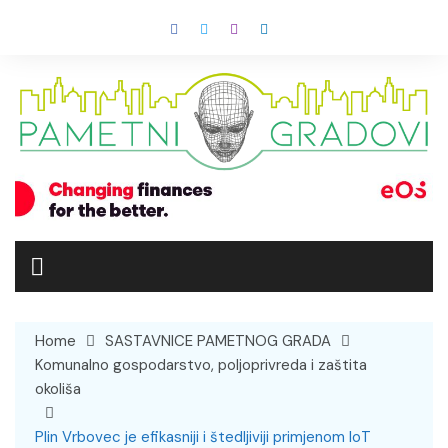
Skip
to
content
Home
SASTAVNICE PAMETNOG GRADA
Komunalno gospodarstvo, poljoprivreda i zaštita
okoliša
Plin Vrbovec je efikasniji i štedljiviji primjenom IoT