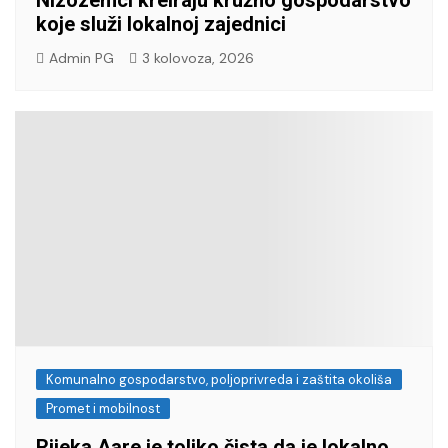
koje služi lokalnoj zajednici
Admin PG
3 kolovoza, 2026
Komunalno gospodarstvo, poljoprivreda i zaštita okoliša
Promet i mobilnost
Rijeka Aare je toliko čista da je lokalno