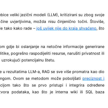
bice veliki jezični modeli (LLM), kritizirani su zbog svoje
čine uvjerljivima, možda nisu činjenično točni. Štoviše,
de tako kako rade –
još uvijek nije do kraja shvaćeno
, što
om gdje bi oslanjanje na netočne informacije generirane
ke, pogrešno raspodijeliti resurse, narušiti privatnost ili
i uzrokujući potencijalnu štetu.
ne u rezultatima LLM-a, RAG se sve više promatra kao dio
jeringom. Ovom se metodom može poboljšati
preciznost i
cijom tako što se prvo pristupi i integrira određene
zvora podataka, kao što je interna wiki ili SQL baza