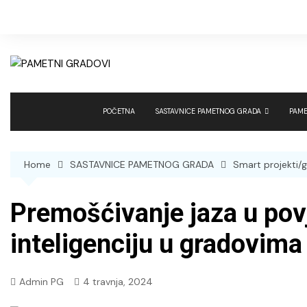
Skip
to
content
POČETNA
SASTAVNICE PAMETNOG GRADA
PAME
Smart projekti/gradovi
Smar
Home
SASTAVNICE PAMETNOG GRADA
Smart projekti/
Sigurnost
Sma
Obrazovanje, znanost i kultura
Pame
Premošćivanje jaza u pov
Građevinarstvo, urbanizam i
Pame
energetika
inteligenciju u gradovima
Komunalno gospodarstvo,
poljoprivreda i zaštita okoliša
Admin PG
4 travnja, 2024
Promet i mobilnost