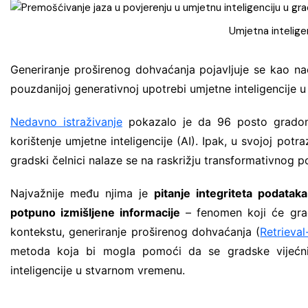
Zdravstvene i javne usluge
Umjetna inteligen
Generiranje proširenog dohvaćanja pojavljuje se kao n
pouzdanijoj generativnoj upotrebi umjetne inteligencije 
Nedavno istraživanje
pokazalo je da 96 posto gradona
korištenje umjetne inteligencije (AI). Ipak, u svojoj po
gradski čelnici nalaze se na raskrižju transformativnog po
Najvažnije među njima je
pitanje integriteta podataka
potpuno izmišljene informacije
– fenomen koji će grads
kontekstu, generiranje proširenog dohvaćanja (
Retrieva
metoda koja bi mogla pomoći da se gradske vijećnice
inteligencije u stvarnom vremenu.