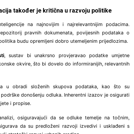
cija također je kritična u razvoju politike
eligencije na najnovijim i najrelevantnijim podacima.
pozitorij pravnih dokumenata, povijesnih podataka o
 politika budu opremljeni dobro utemeljenim prijedlozima.
ti
, sustav bi unakrsno provjeravao podatke umjetne
onske okvire, što bi dovelo do informiranijih, relevantnih
a u obradi složenih skupova podataka, kao što su
u podrške donošenju odluka. Inherentni izazov je osigurati
ete i propise.
alizi, osiguravajući da se odluke temelje na točnim,
gurava da su predloženi razvoji izvedivi i usklađeni s