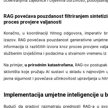
očekivanjima zajednice i ciljevima održivosti, poboljšavaj
RAG povećava pouzdanost filtriranjem sintetizira
proces provjere valjanosti
Konačno, u koordinaciji hitnog odgovora, imperativ brz
izazov. RAG povećava pouzdanost generativne umjetne int
informacija iz različitih izvora kroz proces provjere valj
službenim izvješćima i podacima u stvarnom vremenu iz v
Na primjer,
u prirodnim katastrofama
, RAG-ov postupak v
skloništa koje pružaju AI sustavi u skladu s najnovijim 
javna sigurnost i povećava učinkovitost upravljanja u hit
Implementacija umjetne inteligencije u 
Budući da gradovi razmatraju prednosti RAG-a u svojoj 