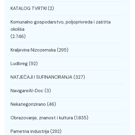
KATALOG TVRTKI
(2)
Komunalno gospodarstvo, poljoprivreda i zaštita
okoliša
(2.746)
Kraljevina Nizozemska
(295)
Ludbreg
(92)
NATJEČAJI I SUFINANCIRANJA
(327)
NavigareAI-Doc
(3)
Nekategorizirano
(46)
Obrazovanje, znanost i kultura
(1.835)
Pametna industrija
(292)