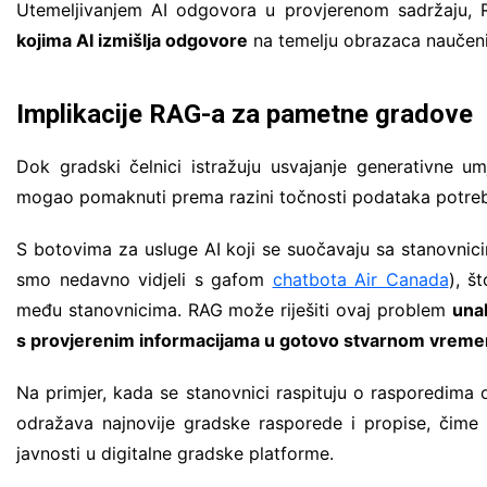
Utemeljivanjem AI odgovora u provjerenom sadržaju
kojima AI izmišlja odgovore
na temelju obrazaca naučeni
Implikacije RAG-a za pametne gradove
Dok gradski čelnici istražuju usvajanje generativne umj
mogao pomaknuti prema razini točnosti podataka potreb
S botovima za usluge AI koji se suočavaju sa stanovnicim
smo nedavno vidjeli s gafom
chatbota Air Canada
), š
među stanovnicima. RAG može riješiti ovaj problem
una
s provjerenim informacijama u gotovo stvarnom vrem
Na primjer, kada se stanovnici raspituju o rasporedi
odražava najnovije gradske rasporede i propise, čime s
javnosti u digitalne gradske platforme.