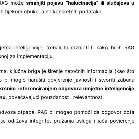
, RAG može
smanjiti pojavu “halucinacija” ili slučajeva u
h tijekom obuke, a ne konkretnih podataka.
etne inteligencije, trebali bi razmotriti kako bi ih RAG
noj za implementaciju.
a, ključna briga je širenje netočnih informacija (kao što
to bi moglo narušiti povjerenje javnosti i stvoriti zabunu
krsnim referenciranjem odgovora umjetne inteligencije
enu
, povećavajući pouzdanost i relevantnost.
ma odvoza otpada, RAG bi mogao pomoći da odgovor bota
e održava integritet pružanja usluga i jača povjerenje