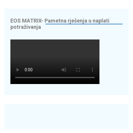
edite do 70% na
EOS MATRIX- Pametna rješenja u naplati
potraživanja
digitaliziramo
Energy Solutions
OR – napredna
cikala – Nextbike