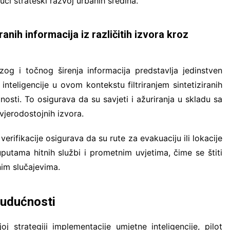
ući strateški razvoj urbanih sredina.
nih informacija iz različitih izvora kroz
og i točnog širenja informacija predstavlja jedinstven
eligencije u ovom kontekstu filtriranjem sintetiziranih
anosti. To osigurava da su savjeti i ažuriranja u skladu sa
jerodostojnih izvora.
erifikacije osigurava da su rute za evakuaciju ili lokacije
uputama hitnih službi i prometnim uvjetima, čime se štiti
nim slučajevima.
budućnosti
strategiji implementacije umjetne inteligencije, pilot