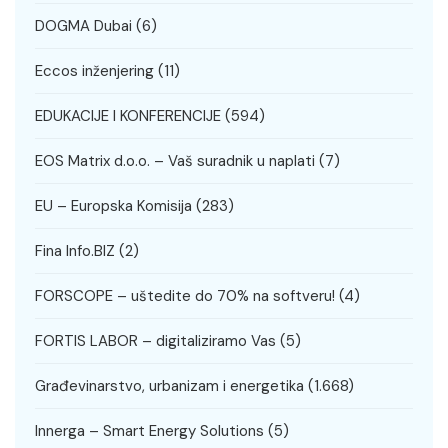
DOGMA Dubai
(6)
Eccos inženjering
(11)
EDUKACIJE I KONFERENCIJE
(594)
EOS Matrix d.o.o. – Vaš suradnik u naplati
(7)
EU – Europska Komisija
(283)
Fina Info.BIZ
(2)
FORSCOPE – uštedite do 70% na softveru!
(4)
FORTIS LABOR – digitaliziramo Vas
(5)
Građevinarstvo, urbanizam i energetika
(1.668)
Innerga – Smart Energy Solutions
(5)