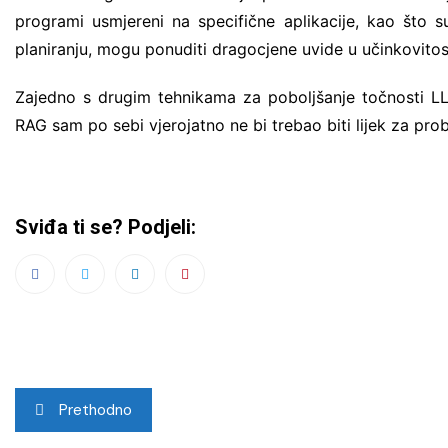
programi usmjereni na specifične aplikacije, kao što s
planiranju, mogu ponuditi dragocjene uvide u učinkovitos
Zajedno s drugim tehnikama za poboljšanje točnosti LLM
RAG sam po sebi vjerojatno ne bi trebao biti lijek za prob
Sviđa ti se? Podjeli:
Navigacija
Prethodno
objava