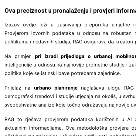
Ova preciznost u pronalaženju i provjeri informa
Izazov ovdje leži u zasnivanju preporuka umjetne int
Provjerom izvornih podataka u odnosu na robustan re
politikama i nedavnih studija, RAG osigurava da kreatori
Na primjer,
pri izradi prijedloga o urbanoj mobilnos
inteligencije u odnosu na najnovije prometne studije i zak
politika koje se istinski bave potrebama zajednice.
Prijelaz na
urbano planiranje
naglašava ulogu RAG-
demografski trendovi i studije utjecaja na okoliš, u svrh
sveobuhvatne analize koje točno odražavaju najnovije uvj
RAG to rješava provjerom podataka korištenih u AI an
aktualnim informacijama. Ova metodološka provjera osi