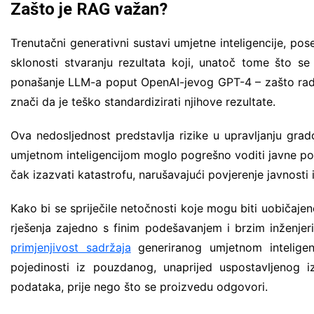
Zašto je RAG važan?
Trenutačni generativni sustavi umjetne inteligencije, pose
sklonosti stvaranju rezultata koji, unatoč tome što se 
ponašanje LLM-a poput OpenAI-jevog GPT-4 – zašto ra
znači da je teško standardizirati njihove rezultate.
Ova nedosljednost predstavlja rizike u upravljanju grad
umjetnom inteligencijom moglo pogrešno voditi javne politi
čak izazvati katastrofu, narušavajući povjerenje javnosti 
Kako bi se spriječile netočnosti koje mogu biti uobičaje
rješenja zajedno s finim podešavanjem i brzim inžen
primjenjivost sadržaja
generiranog umjetnom inteligen
pojedinosti iz pouzdanog, unaprijed uspostavljenog i
podataka, prije nego što se proizvedu odgovori.