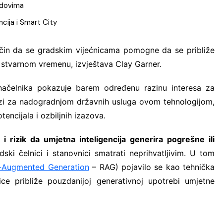
Fina Info.BIZ
cija i Smart City
FORSCOPE – ušt
softveru!
ačin da se gradskim vijećnicama pomogne da se približe
FORTIS LABOR – 
u stvarnom vremenu, izvještava Clay Garner.
Vas
Innerga – Smart 
čelnika pokazuje barem određenu razinu interesa za
trazi za nadogradnjom državnih usluga ovom tehnologijom,
NavigareAI-Doc
tencijala i ozbiljnih izazova.
PROMET I PROST
GiS rješenja
 i rizik da umjetna inteligencija generira pogrešne ili
Smart Sense
ki čelnici i stanovnici smatrati neprihvatljivim. U tom
Sustav javnih bi
l-Augmented Generation
– RAG) pojavilo se kao tehnička
 približe pouzdanijoj generativnoj upotrebi umjetne