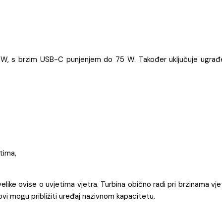
50 W, s brzim USB-C punjenjem do 75 W. Također uključuje ugra
tima,
like ovise o uvjetima vjetra. Turbina obično radi pri brzinama vjet
ovi mogu približiti uređaj nazivnom kapacitetu.