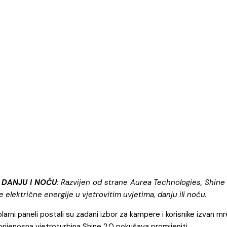
 DANJU I NOĆU
: Razvijen od strane Aurea Technologies, Shine
električne energije u vjetrovitim uvjetima, danju ili noću.
solarni paneli postali su zadani izbor za kampere i korisnike izvan 
prijenosna vjetroturbina Shine 2.0 pokušava promijeniti.