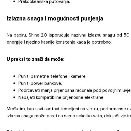
Prekookeanska putovanja.
Izlazna snaga i mogućnosti punjenja
Na papiru, Shine 2.0 isporučuje nazivnu izlaznu snagu od 
energije i njezino kasnije korištenje kada je potrebno.
U praksi to znači da može:
Puniti pametne telefone i kamere,
Puniti power bankove,
Podržavati manja prijenosna računala pod povoljnim uvje
Napajati kompatibilne prijenosne elektrane.
Međutim, kao i svi sustavi temeljeni na vjetru, performanse uve
izlazna snaga može pasti na samo nekoliko vata, dok jači vjetr