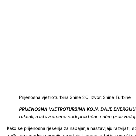
Prijenosna vjetroturbina Shine 2.0, Izvor: Shine Turbine
PRIJENOSNA VJETROTURBINA KOJA DAJE ENERGIJU
ruksak, a istovremeno nudi praktičan način proizvodnje 
Kako se prijenosna rješenja za napajanje nastavljaju razvijati, 
zađe, proizvodnja energije prestaje. Upravo je taj jaz ono što 