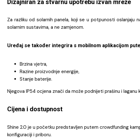
Dizajniran za stvarnu upotrebu izvan mreže
Za razliku od solarnih panela, koji se u potpunosti oslanjaju
solarnim sustavima, a ne zamjenom.
Uređaj se također integrira s mobilnom aplikacijom put
Brzina vjetra,
Razine proizvodnje energije,
Stanje baterije.
Njegova IP54 ocjena znači da može podnijeti prašinu i laganu ki
Cijena i dostupnost
Shine 2.0 je u početku predstavljen putem crowdfunding kampan
konfiguraciji i priboru.