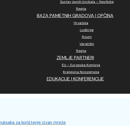
Sustav javnih bicikala – Nextbike
Regija
BAZA PAMETNIH GRADOVA I OPĆINA
Hrvatska
Ludbreg
Rovinj
Varaždin
Regija
ZEMLJE PARTNERI
EU – Europska Komisija
Kraljevina Nizozemska
EDUKACIJE I KONFERENCIJE
 ruksaka za korištenje izvan mreže