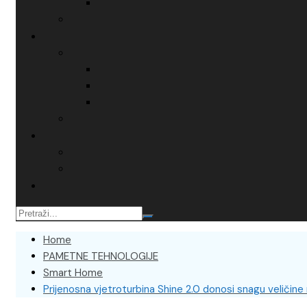
Home
PAMETNE TEHNOLOGIJE
Smart Home
Prijenosna vjetroturbina Shine 2.0 donosi snagu veličine