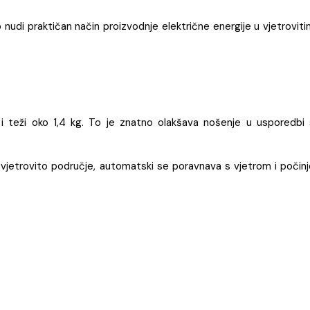
nudi praktičan način proizvodnje električne energije u vjetrovit
i teži oko 1,4 kg. To je znatno olakšava nošenje u usporedbi 
u vjetrovito područje, automatski se poravnava s vjetrom i počin