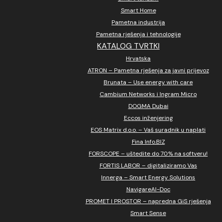
Smart Home
Pametna industrija
Pametna rješenja i tehnologije
KATALOG TVRTKI
Hrvatska
ATRON – Pametna rješenja za javni prijevoz
Brunata – Use energy with care
Cambium Networks i Ingram Micro
DOGMA Dubai
Eccos inženjering
EOS Matrix d.o.o. – Vaš suradnik u naplati
Fina Info.BIZ
FORSCOPE – uštedite do 70% na softveru!
FORTIS LABOR – digitaliziramo Vas
Innerga – Smart Energy Solutions
NavigareAI-Doc
PROMET I PROSTOR – napredna GiS rješenja
Smart Sense