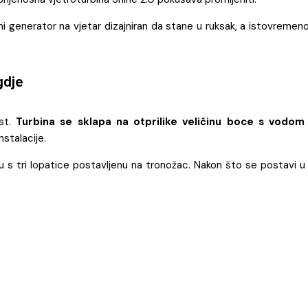
 generator na vjetar dizajniran da stane u ruksak, a istovremeno 
gdje
ost.
Turbina se sklapa na otprilike veličinu boce s vodom
nstalacije.
nu s tri lopatice postavljenu na tronožac. Nakon što se postavi 