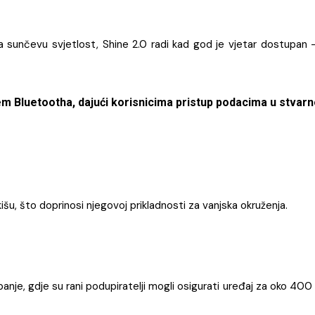
 na sunčevu svjetlost, Shine 2.0 radi kad god je vjetar dostupan 
em Bluetootha, dajući korisnicima pristup podacima u stva
šu, što doprinosi njegovoj prikladnosti za vanjska okruženja.
je, gdje su rani podupiratelji mogli osigurati uređaj za oko 400 