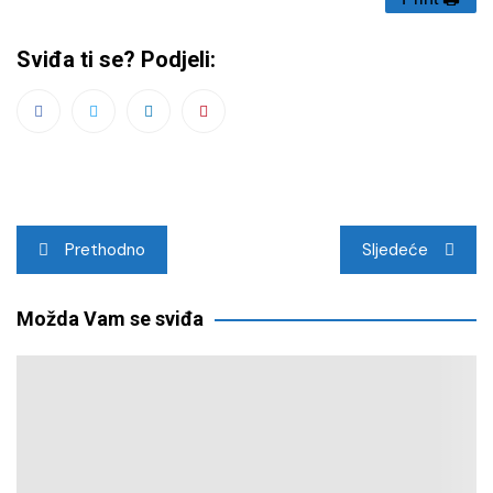
Sviđa ti se? Podjeli:
Navigacija
Prethodno
Sljedeće
objava
Možda Vam se sviđa