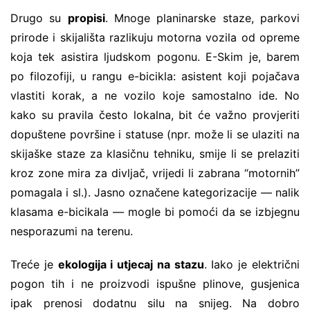
Drugo su
propisi
. Mnoge planinarske staze, parkovi
prirode i skijališta razlikuju motorna vozila od opreme
koja tek asistira ljudskom pogonu. E-Skim je, barem
po filozofiji, u rangu e-bicikla: asistent koji pojačava
vlastiti korak, a ne vozilo koje samostalno ide. No
kako su pravila često lokalna, bit će važno provjeriti
dopuštene površine i statuse (npr. može li se ulaziti na
skijaške staze za klasičnu tehniku, smije li se prelaziti
kroz zone mira za divljač, vrijedi li zabrana “motornih”
pomagala i sl.). Jasno označene kategorizacije — nalik
klasama e-bicikala — mogle bi pomoći da se izbjegnu
nesporazumi na terenu.
Treće je
ekologija i utjecaj na stazu
. Iako je električni
pogon tih i ne proizvodi ispušne plinove, gusjenica
ipak prenosi dodatnu silu na snijeg. Na dobro