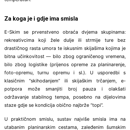
Za koga je i gdje ima smisla
E-Skim se prvenstveno obraća dvjema skupinama:
rekreativcima koji žele dulje ili strmije ture bez
drastičnog rasta umora te iskusnim skijašima kojima je
bitna učinkovitost — bilo zbog ograničenog vremena,
bilo zbog logistike (prijenos opreme za planinarenje,
foto-opremu, turnu opremu i sl.). U usporedbi s
klasičnim “skihodanjem” ili skijaškim trčanjem, e-
potpora može smanjiti broj pauza i olakšati
održavanje stabilnog tempa, posebno na dijelovima
staze gdje se kondicija obično najbrže “topi”.
U praktičnom smislu, sustav najviše smisla ima na
utabanim planinarskim cestama, zaleđenim šumskim