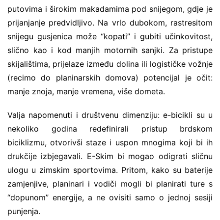
putovima i širokim makadamima pod snijegom, gdje je
prijanjanje predvidljivo. Na vrlo dubokom, rastresitom
snijegu gusjenica može “kopati” i gubiti učinkovitost,
slično kao i kod manjih motornih sanjki. Za pristupe
skijalištima, prijelaze između dolina ili logističke vožnje
(recimo do planinarskih domova) potencijal je očit:
manje znoja, manje vremena, više dometa.
Valja napomenuti i društvenu dimenziju: e-bicikli su u
nekoliko godina redefinirali pristup brdskom
biciklizmu, otvorivši staze i uspon mnogima koji bi ih
drukčije izbjegavali. E-Skim bi mogao odigrati sličnu
ulogu u zimskim sportovima. Pritom, kako su baterije
zamjenjive, planinari i vodiči mogli bi planirati ture s
“dopunom” energije, a ne ovisiti samo o jednoj sesiji
punjenja.