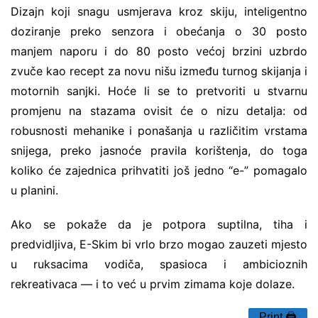
Dizajn koji snagu usmjerava kroz skiju, inteligentno
doziranje preko senzora i obećanja o 30 posto
manjem naporu i do 80 posto većoj brzini uzbrdo
zvuče kao recept za novu nišu između turnog skijanja i
motornih sanjki. Hoće li se to pretvoriti u stvarnu
promjenu na stazama ovisit će o nizu detalja: od
robusnosti mehanike i ponašanja u različitim vrstama
snijega, preko jasnoće pravila korištenja, do toga
koliko će zajednica prihvatiti još jedno “e-” pomagalo
u planini.
Ako se pokaže da je potpora suptilna, tiha i
predvidljiva, E-Skim bi vrlo brzo mogao zauzeti mjesto
u ruksacima vodiča, spasioca i ambicioznih
rekreativaca — i to već u prvim zimama koje dolaze.
Print 🖨