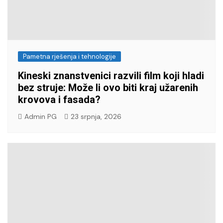
Pametna rješenja i tehnologije
Kineski znanstvenici razvili film koji hladi
bez struje: Može li ovo biti kraj užarenih
krovova i fasada?
Admin PG
23 srpnja, 2026