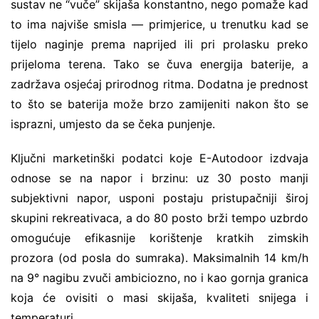
sustav ne “vuče” skijaša konstantno, nego pomaže kad
to ima najviše smisla — primjerice, u trenutku kad se
tijelo naginje prema naprijed ili pri prolasku preko
prijeloma terena. Tako se čuva energija baterije, a
zadržava osjećaj prirodnog ritma. Dodatna je prednost
to što se baterija može brzo zamijeniti nakon što se
isprazni, umjesto da se čeka punjenje.
Ključni marketinški podatci koje E-Autodoor izdvaja
odnose se na napor i brzinu: uz 30 posto manji
subjektivni napor, usponi postaju pristupačniji široj
skupini rekreativaca, a do 80 posto brži tempo uzbrdo
omogućuje efikasnije korištenje kratkih zimskih
prozora (od posla do sumraka). Maksimalnih 14 km/h
na 9° nagibu zvuči ambiciozno, no i kao gornja granica
koja će ovisiti o masi skijaša, kvaliteti snijega i
temperaturi.