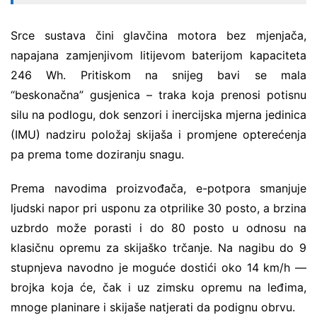
Srce sustava čini glavčina motora bez mjenjača,
napajana zamjenjivom litijevom baterijom kapaciteta
246 Wh. Pritiskom na snijeg bavi se mala
“beskonačna” gusjenica – traka koja prenosi potisnu
silu na podlogu, dok senzori i inercijska mjerna jedinica
(IMU) nadziru položaj skijaša i promjene opterećenja
pa prema tome doziranju snagu.
Prema navodima proizvođača, e-potpora smanjuje
ljudski napor pri usponu za otprilike 30 posto, a brzina
uzbrdo može porasti i do 80 posto u odnosu na
klasičnu opremu za skijaško trčanje. Na nagibu do 9
stupnjeva navodno je moguće dostići oko 14 km/h —
brojka koja će, čak i uz zimsku opremu na leđima,
mnoge planinare i skijaše natjerati da podignu obrvu.