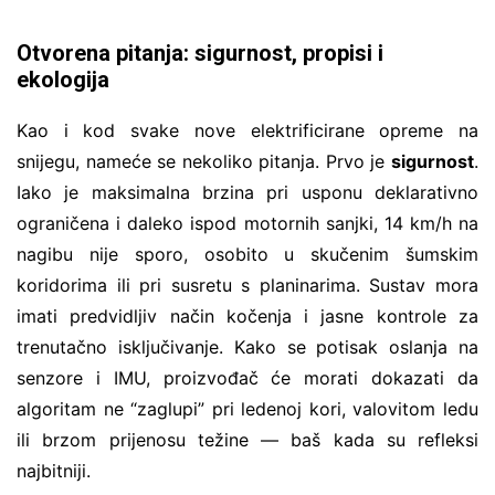
Otvorena pitanja: sigurnost, propisi i
ekologija
Kao i kod svake nove elektrificirane opreme na
snijegu, nameće se nekoliko pitanja. Prvo je
sigurnost
.
Iako je maksimalna brzina pri usponu deklarativno
ograničena i daleko ispod motornih sanjki, 14 km/h na
nagibu nije sporo, osobito u skučenim šumskim
koridorima ili pri susretu s planinarima. Sustav mora
imati predvidljiv način kočenja i jasne kontrole za
trenutačno isključivanje. Kako se potisak oslanja na
senzore i IMU, proizvođač će morati dokazati da
algoritam ne “zaglupi” pri ledenoj kori, valovitom ledu
ili brzom prijenosu težine — baš kada su refleksi
najbitniji.