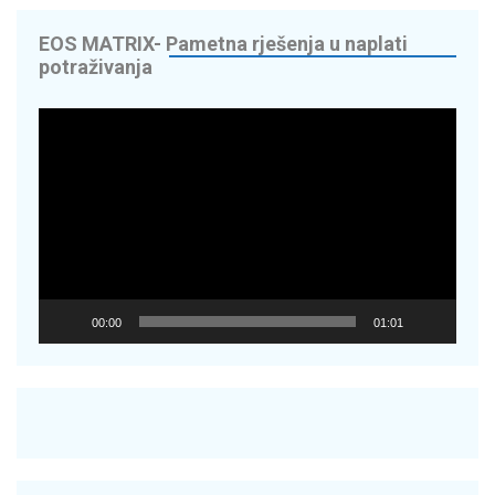
EOS MATRIX- Pametna rješenja u naplati
potraživanja
Reproduktor
videozapisa
00:00
01:01