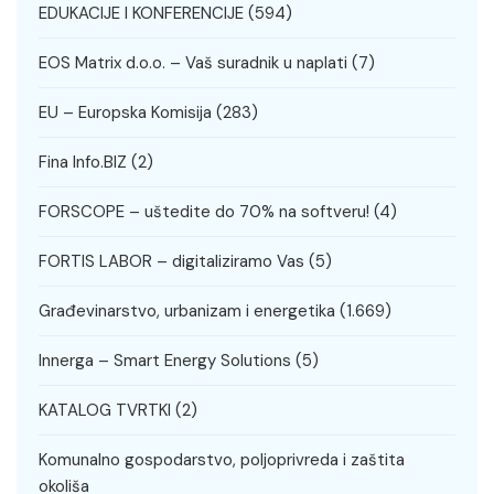
EDUKACIJE I KONFERENCIJE
(594)
EOS Matrix d.o.o. – Vaš suradnik u naplati
(7)
EU – Europska Komisija
(283)
Fina Info.BIZ
(2)
FORSCOPE – uštedite do 70% na softveru!
(4)
FORTIS LABOR – digitaliziramo Vas
(5)
Građevinarstvo, urbanizam i energetika
(1.669)
Innerga – Smart Energy Solutions
(5)
KATALOG TVRTKI
(2)
Komunalno gospodarstvo, poljoprivreda i zaštita
okoliša