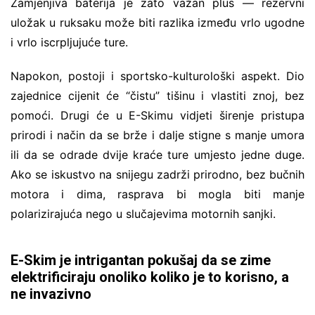
Zamjenjiva baterija je zato važan plus — rezervni
uložak u ruksaku može biti razlika između vrlo ugodne
i vrlo iscrpljujuće ture.
Napokon, postoji i sportsko-kulturološki aspekt. Dio
zajednice cijenit će “čistu” tišinu i vlastiti znoj, bez
pomoći. Drugi će u E-Skimu vidjeti širenje pristupa
prirodi i način da se brže i dalje stigne s manje umora
ili da se odrade dvije kraće ture umjesto jedne duge.
Ako se iskustvo na snijegu zadrži prirodno, bez bučnih
motora i dima, rasprava bi mogla biti manje
polarizirajuća nego u slučajevima motornih sanjki.
E-Skim je intrigantan pokušaj da se zime
elektrificiraju onoliko koliko je to korisno, a
ne invazivno