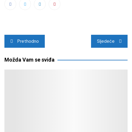
Navigacija
Prethodno
Sljedeće
objava
Možda Vam se sviđa