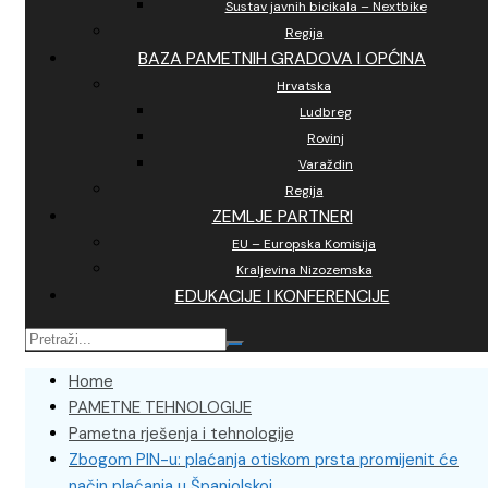
Sustav javnih bicikala – Nextbike
Regija
BAZA PAMETNIH GRADOVA I OPĆINA
Hrvatska
Ludbreg
Rovinj
Varaždin
Regija
ZEMLJE PARTNERI
EU – Europska Komisija
Kraljevina Nizozemska
EDUKACIJE I KONFERENCIJE
Home
PAMETNE TEHNOLOGIJE
Pametna rješenja i tehnologije
Zbogom PIN-u: plaćanja otiskom prsta promijenit će
način plaćanja u Španjolskoj