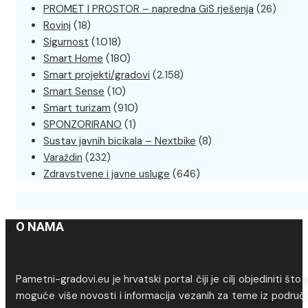
PROMET I PROSTOR – napredna GiS rješenja
(26)
Rovinj
(18)
Sigurnost
(1.018)
Smart Home
(180)
Smart projekti/gradovi
(2.158)
Smart Sense
(10)
Smart turizam
(910)
SPONZORIRANO
(1)
Sustav javnih bicikala – Nextbike
(8)
Varaždin
(232)
Zdravstvene i javne usluge
(646)
O NAMA
Pametni-gradovi.eu je hrvatski portal čiji je cilj objediniti što 
moguće više novosti i informacija vezanih za teme iz područj