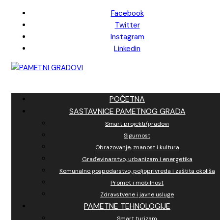
Skip
Facebook
to
Twitter
content
Instagram
Linkedin
POČETNA
SASTAVNICE PAMETNOG GRADA
Smart projekti/gradovi
Sigurnost
Obrazovanje, znanost i kultura
Građevinarstvo, urbanizam i energetika
Komunalno gospodarstvo, poljoprivreda i zaštita okoliša
Promet i mobilnost
Zdravstvene i javne usluge
PAMETNE TEHNOLOGIJE
Smart turizam