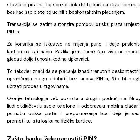
stavljate prst na taj senzor dok držite karticu blizu terminal
baš kao što biste to učinili s beskontaktnim plaćanjem.
Transakcija se zatim autorizira pomoću otiska prsta umjest
PIN-a.
Za korisnika se iskustvo ne mijenja puno. I dalje prislonit
karticu na isti način. Razlika je u tome što više ne morat
gledati dolje i unositi kod na tipkovnici.
To također znači da se plaćanja iznad trenutnih beskontaktni
ograničenja mogu odobriti bez unosa PIN-a, što bi mogl
ubrzati proces u trgovinama.
Ova je tehnologija već poznata u drugim područjima. Mnog
ljudi otključavaju svoje telefone ili odobravaju mobilna plaćan
pomoću otiska prsta ili prepoznavanja lica. Ideja je sad
prenijeti tu istu logiku na fizičke kartice.
Zašto banke žele napustiti PIN?