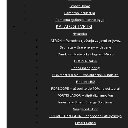
Smart Home
Pametna industrija
Pametna rješenja i tehnologije
KATALOG TVRTKI
Hrvatska
ATRON – Pametna rješenja za javni prijevoz
Brunata – Use energy with care
Cambium Networks i Ingram Micro
DOGMA Dubai
Eccos inženjering
EOS Matrix d.o.o. – Vaš suradnik u naplati
Fina Info.BIZ
FORSCOPE – uštedite do 70% na softveru!
FORTIS LABOR – digitaliziramo Vas
Innerga – Smart Energy Solutions
NavigareAI-Doc
PROMET I PROSTOR – napredna GiS rješenja
Smart Sense