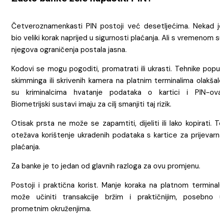
Četveroznamenkasti PIN postoji već desetljećima. Nekad j
bio veliki korak naprijed u sigurnosti plaćanja. Ali s vremenom 
njegova ograničenja postala jasna.
Kodovi se mogu pogoditi, promatrati ili ukrasti. Tehnike pop
skimminga ili skrivenih kamera na platnim terminalima olakša
su kriminalcima hvatanje podataka o kartici i PIN-ova
Biometrijski sustavi imaju za cilj smanjiti taj rizik.
Otisak prsta ne može se zapamtiti, dijeliti ili lako kopirati. 
otežava korištenje ukradenih podataka s kartice za prijevarn
plaćanja.
Za banke je to jedan od glavnih razloga za ovu promjenu.
Postoji i praktična korist. Manje koraka na platnom terminal
može učiniti transakcije bržim i praktičnijim, posebno 
prometnim okruženjima.