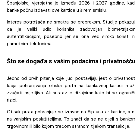
Španjolskoj vjerojatna je između 2026. i 2027. godine, kad
banke počnu izdavati ove kartice u širem smislu.
Interes potrošača ne smatra se preprekom. Studije pokazuj
da je veliki udio korisnika zadovoljan biometrijsko
autentifikacijom, posebno jer se ona već široko koristi n
pametnim telefonima.
Što se događa s vašim podacima i privatnošć
Jedno od prvih pitanja koje ljudi postavljaju jest o privatnost
Ideja pohranjivanja otiska prsta na bankovnoj kartici mož
zvučati osjetljivo. Ali sustav je dizajniran kako bi se ograniči
rizici.
Otisak prsta pohranjuje se izravno na čip unutar kartice, a 
na vanjskim poslužiteljima. To znači da se ne dijeli s banko
trgovinom ili bilo kojom trećom stranom tijekom transakcije.