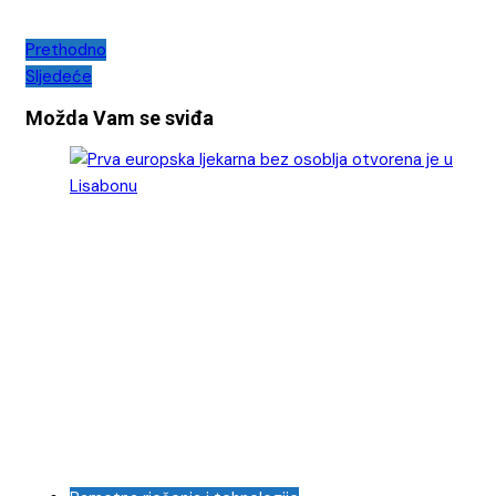
Navigacija
Prethodno
Sljedeće
objava
Možda Vam se sviđa