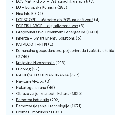
EOS Matrix d.o.o. – Vaš suradnik u naplati
(7)
EU – Europska Komisija
(283)
Fina Info.BIZ
(2)
FORSCOPE – uštedite do 70% na softveru!
(4)
FORTIS LABOR – digitaliziramo Vas
(5)
Građevinarstvo, urbanizam i energetika
(1.668)
Innerga – Smart Energy Solutions
(5)
KATALOG TVRTKI
(2)
Komunalno gospodarstvo, poljoprivreda i zaštita okoliša
(2.746)
Kraljevina Nizozemska
(295)
Ludbreg
(92)
NATJEČAJI I SUFINANCIRANJA
(327)
NavigareAI-Doc
(3)
Nekategorizirano
(46)
Obrazovanje, znanost i kultura
(1.835)
Pametna industrija
(292)
Pametna rješenja i tehnologije
(1.671)
Promet i mobilnost
(1.921)