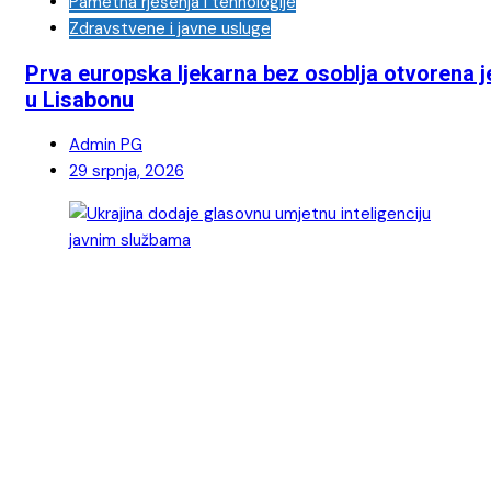
Pametna rješenja i tehnologije
Zdravstvene i javne usluge
Prva europska ljekarna bez osoblja otvorena j
u Lisabonu
Admin PG
29 srpnja, 2026