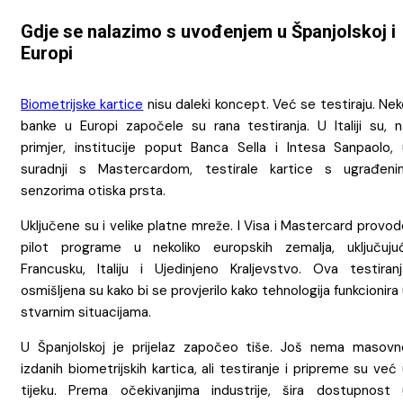
Gdje se nalazimo s uvođenjem u Španjolskoj i
Europi
Biometrijske kartice
nisu daleki koncept. Već se testiraju. Ne
banke u Europi započele su rana testiranja. U Italiji su, n
primjer, institucije poput Banca Sella i Intesa Sanpaolo, 
suradnji s Mastercardom, testirale kartice s ugrađeni
senzorima otiska prsta.
Uključene su i velike platne mreže. I Visa i Mastercard provo
pilot programe u nekoliko europskih zemalja, uključujuć
Francusku, Italiju i Ujedinjeno Kraljevstvo. Ova testiranj
osmišljena su kako bi se provjerilo kako tehnologija funkcionira
stvarnim situacijama.
U Španjolskoj je prijelaz započeo tiše. Još nema masovn
izdanih biometrijskih kartica, ali testiranje i pripreme su već
tijeku. Prema očekivanjima industrije, šira dostupnost 