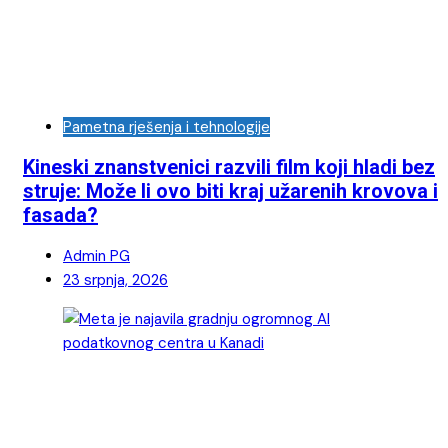
Pametna rješenja i tehnologije
Kineski znanstvenici razvili film koji hladi bez
struje: Može li ovo biti kraj užarenih krovova i
fasada?
Admin PG
23 srpnja, 2026