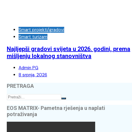
Smart projekti/gradovi
Smart turizam
Najljepši gradovi svijeta u 2026. godini, prema
mišljenju lokalnog stanovništva
Admin PG
8 srpnja, 2026
PRETRAGA
EOS MATRIX- Pametna rješenja u naplati
potraživanja