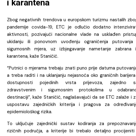
i karantena
Zbog negativnih trendova u europskom turizmu nastalih zbo
pandemije covida-19, ETC je odlučio dodatno intenzivirat
aktivnosti, pozivajući nacionalne vlade na usklađen pristu
ukidanju ili ponovnom uvođenju ograničenja putovanja 
sigurnosnih mjera, uz izbjegavanje nametanje zabrana il
karantena, kaže Staničić.
“Putnici o mjerama trebaju znati puno prije datuma putovanja
a treba raditi i na uklanjanju nejasnoća oko graničnih barijera
dostupnosti pojedinih vrsta prijevoza, zajedno s
zdravstvenim i sigurnosnim protokolima u odabrano
destinaciji”, kaže Staničić, naglašavajući da se ETC zalaže i 
uspostavu zajedničkih kriterija i pragova za određivanj
epidemiološkog rizika.
To uključuje zajednički sustav kodiranja za prepoznavanj
rizičnih područja, a kriterije bi trebalo detaljno procijeniti