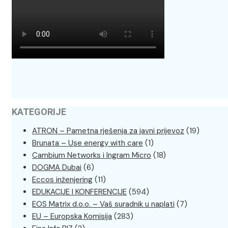
KATEGORIJE
ATRON – Pametna rješenja za javni prijevoz
(19)
Brunata – Use energy with care
(1)
Cambium Networks i Ingram Micro
(18)
DOGMA Dubai
(6)
Eccos inženjering
(11)
EDUKACIJE I KONFERENCIJE
(594)
EOS Matrix d.o.o. – Vaš suradnik u naplati
(7)
EU – Europska Komisija
(283)