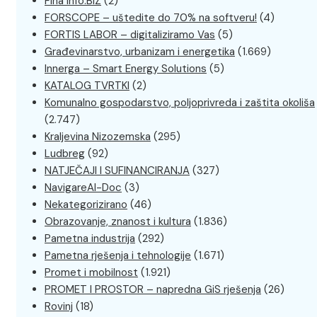
Fina Info.BIZ
(2)
FORSCOPE – uštedite do 70% na softveru!
(4)
FORTIS LABOR – digitaliziramo Vas
(5)
Građevinarstvo, urbanizam i energetika
(1.669)
Innerga – Smart Energy Solutions
(5)
KATALOG TVRTKI
(2)
Komunalno gospodarstvo, poljoprivreda i zaštita okoliša
(2.747)
Kraljevina Nizozemska
(295)
Ludbreg
(92)
NATJEČAJI I SUFINANCIRANJA
(327)
NavigareAI-Doc
(3)
Nekategorizirano
(46)
Obrazovanje, znanost i kultura
(1.836)
Pametna industrija
(292)
Pametna rješenja i tehnologije
(1.671)
Promet i mobilnost
(1.921)
PROMET I PROSTOR – napredna GiS rješenja
(26)
Rovinj
(18)