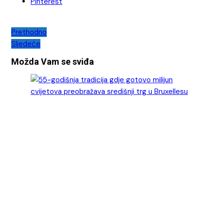
Pinterest
Navigacija
Prethodno
Sljedeće
objava
Možda Vam se sviđa