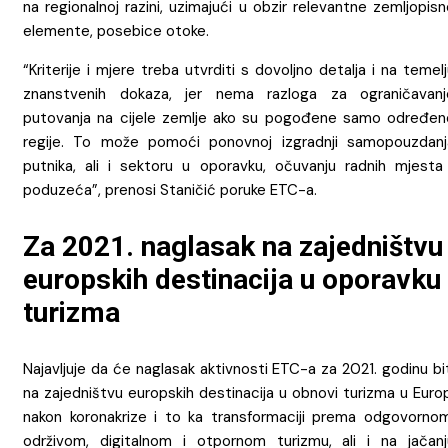
na regionalnoj razini, uzimajući u obzir relevantne zemljopis
elemente, posebice otoke.
“Kriterije i mjere treba utvrditi s dovoljno detalja i na temel
znanstvenih dokaza, jer nema razloga za ograničavanj
putovanja na cijele zemlje ako su pogođene samo određen
regije. To može pomoći ponovnoj izgradnji samopouzdanj
putnika, ali i sektoru u oporavku, očuvanju radnih mjesta 
poduzeća”, prenosi Staničić poruke ETC-a.
Za 2021. naglasak na zajedništvu
europskih destinacija u oporavku
turizma
Najavljuje da će naglasak aktivnosti ETC-a za 2021. godinu bi
na zajedništvu europskih destinacija u obnovi turizma u Euro
nakon koronakrize i to ka transformaciji prema odgovornom
održivom, digitalnom i otpornom turizmu, ali i na jačanj