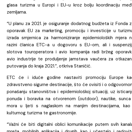
glasa turizma u Europi i EU-u kroz bolju koordinaciju međ
zemljama.
“U planu za 2021. je osiguranje dodatnog budžeta iz Fonda z
oporavak EU za marketing, promociju i investicije u turizmu
izrada smjernica za harmoniziranje epidemioloških mjera n
razini članica ETC-a u dogovoru s EU-om, ali i suspenzij
slotova touroperatora i avio kompanija radi bržeg oporavk
avio industrije te produljenje jamstava vaučera za otkazan
putovanja do kraja 2021.”, otkriva Staničić.
ETC će i iduće godine nastaviti promociju Europe ka
zdravstveno sigurne destinacije, što će ovisiti i o odgovorn
ponašanju stanovništva i epidemiološkoj situaciji, uz istican
ponuda i boravka na otvorenom (outdoor), nautike, sunca 
mora u ljeti s naglaskom na manjim destinacijama, kao 
kulturnog turizma te gastronomije.
“Važni će biti digitalni oblici komunikacije putem svih kanal
mreža, mobilnih aplikacija i drugih, kao i učestalo i redovi