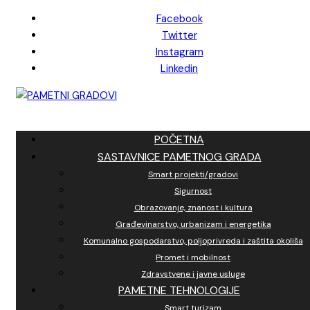
Skip
Facebook
to
Twitter
content
Instagram
Linkedin
POČETNA
SASTAVNICE PAMETNOG GRADA
Smart projekti/gradovi
Sigurnost
Obrazovanje, znanost i kultura
Građevinarstvo, urbanizam i energetika
Komunalno gospodarstvo, poljoprivreda i zaštita okoliša
Promet i mobilnost
Zdravstvene i javne usluge
PAMETNE TEHNOLOGIJE
Smart turizam