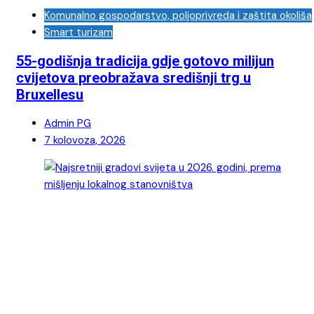
Komunalno gospodarstvo, poljoprivreda i zaštita okoliša
Smart turizam
55-godišnja tradicija gdje gotovo milijun
cvijetova preobražava središnji trg u
Bruxellesu
Admin PG
7 kolovoza, 2026