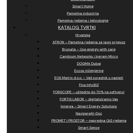
Smart Home
Pametna industrija
Pametna rješenja i tehnologije
KATALOG TVRTKI
Hrvatska
ATRON – Pametna rješenja za javni prijevoz
Brunata – Use energy with care
Cambium Networks i Ingram Micro
DOGMA Dubai
Eccos inženjering
EOS Matrix d.o.o. – Vaš suradnik u naplati
Fina Info.BIZ
FORSCOPE – uštedite do 70% na softveru!
FORTIS LABOR – digitaliziramo Vas
Innerga – Smart Energy Solutions
NavigareAI-Doc
PROMET I PROSTOR – napredna GiS rješenja
Smart Sense