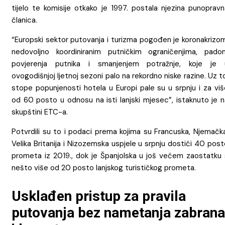
tijelo te komisije otkako je 1997. postala njezina punopravn
članica.
“Europski sektor putovanja i turizma pogođen je koronakrizom
nedovoljno koordiniranim putničkim ograničenjima, pado
povjerenja putnika i smanjenjem potražnje, koje je 
ovogodišnjoj ljetnoj sezoni palo na rekordno niske razine. Uz t
stope popunjenosti hotela u Europi pale su u srpnju i za viš
od 60 posto u odnosu na isti lanjski mjesec”, istaknuto je n
skupštini ETC-a.
Potvrdili su to i podaci prema kojima su Francuska, Njemačka
Velika Britanija i Nizozemska uspjele u srpnju dostići 40 pos
prometa iz 2019., dok je Španjolska u još većem zaostatku 
nešto više od 20 posto lanjskog turističkog prometa.
Usklađen pristup za pravila
putovanja bez nametanja zabrana