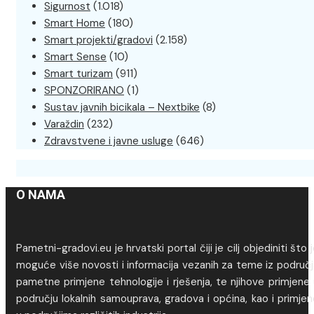
Sigurnost
(1.018)
Smart Home
(180)
Smart projekti/gradovi
(2.158)
Smart Sense
(10)
Smart turizam
(911)
SPONZORIRANO
(1)
Sustav javnih bicikala – Nextbike
(8)
Varaždin
(232)
Zdravstvene i javne usluge
(646)
O NAMA
Pametni-gradovi.eu je hrvatski portal čiji je cilj objediniti što 
moguće više novosti i informacija vezanih za teme iz područj
pametne primjene tehnologije i rješenja, te njihove primjene
području lokalnih samouprava, gradova i općina, kao i primje