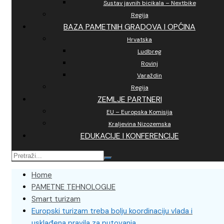
Sustav javnih bicikala – Nextbike
Regija
BAZA PAMETNIH GRADOVA I OPĆINA
Hrvatska
Ludbreg
Rovinj
Varaždin
Regija
ZEMLJE PARTNERI
EU – Europska Komisija
Kraljevina Nizozemska
EDUKACIJE I KONFERENCIJE
Home
PAMETNE TEHNOLOGIJE
Smart turizam
Europski turizam treba bolju koordinaciju vlada i
usklađena pravila za putovanja