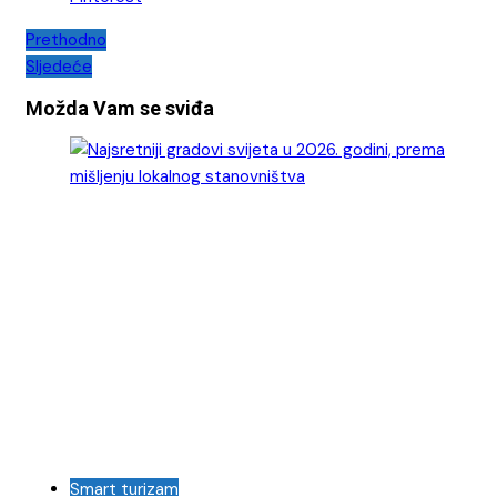
Navigacija
Prethodno
Sljedeće
objava
Možda Vam se sviđa
Smart turizam