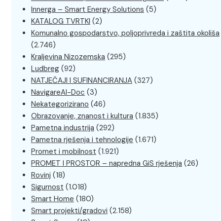
Innerga – Smart Energy Solutions
(5)
KATALOG TVRTKI
(2)
Komunalno gospodarstvo, poljoprivreda i zaštita okoliša
(2.746)
Kraljevina Nizozemska
(295)
Ludbreg
(92)
NATJEČAJI I SUFINANCIRANJA
(327)
NavigareAI-Doc
(3)
Nekategorizirano
(46)
Obrazovanje, znanost i kultura
(1.835)
Pametna industrija
(292)
Pametna rješenja i tehnologije
(1.671)
Promet i mobilnost
(1.921)
PROMET I PROSTOR – napredna GiS rješenja
(26)
Rovinj
(18)
Sigurnost
(1.018)
Smart Home
(180)
Smart projekti/gradovi
(2.158)