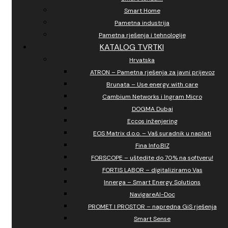
Smart Home
Pametna industrija
Pametna rješenja i tehnologije
KATALOG TVRTKI
Hrvatska
ATRON – Pametna rješenja za javni prijevoz
Brunata – Use energy with care
Cambium Networks i Ingram Micro
DOGMA Dubai
Eccos inženjering
EOS Matrix d.o.o. – Vaš suradnik u naplati
Fina Info.BIZ
FORSCOPE – uštedite do 70% na softveru!
FORTIS LABOR – digitaliziramo Vas
Innerga – Smart Energy Solutions
NavigareAI-Doc
PROMET I PROSTOR – napredna GiS rješenja
Smart Sense