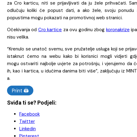
za Cro karticu, niti se prijavljivati da ju žele prihvaćati. Sa
odlučuju koliki će popust dati, a ako žele, svoju ponudu 
popustima mogu pokazati na promotivnoj web stranici.
Očekivanja od
Cro kartice
za ovu godinu zbog
koronakrize
ipa
nisu velika.
“Krenulo se unatoč svemu, sve pružatelje usluga koji se prija
istaknut ćemo na webu kako bi korisnici mogli vidjeti gdj
mogu ostvariti najbolje uvjete za potrošnju, i vjerujemo da 
ih, kao i kartica, u idućima danima biti više”, zaključuju iz MIN
a.
Print 🖨
Sviđa ti se? Podjeli:
Facebook
Twitter
Linkedin
Pinterest