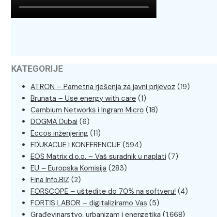
KATEGORIJE
ATRON – Pametna rješenja za javni prijevoz
(19)
Brunata – Use energy with care
(1)
Cambium Networks i Ingram Micro
(18)
DOGMA Dubai
(6)
Eccos inženjering
(11)
EDUKACIJE I KONFERENCIJE
(594)
EOS Matrix d.o.o. – Vaš suradnik u naplati
(7)
EU – Europska Komisija
(283)
Fina Info.BIZ
(2)
FORSCOPE – uštedite do 70% na softveru!
(4)
FORTIS LABOR – digitaliziramo Vas
(5)
Građevinarstvo, urbanizam i energetika
(1.668)