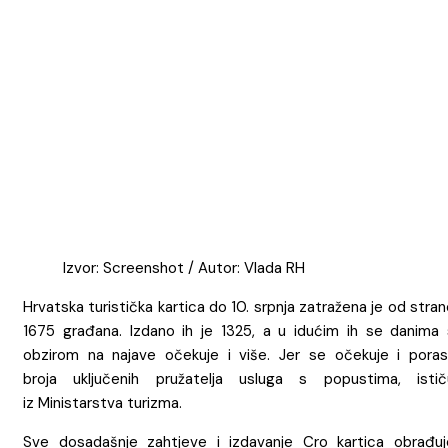
Izvor: Screenshot / Autor: Vlada RH
Hrvatska turistička kartica do 10. srpnja zatražena je od stra
1675 građana. Izdano ih je 1325, a u idućim ih se danima 
obzirom na najave očekuje i više. Jer se očekuje i poras
broja uključenih pružatelja usluga s popustima, istič
iz Ministarstva turizma.
Sve dosadašnje zahtjeve i izdavanje Cro kartica obrađuj