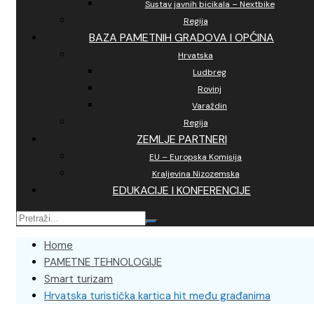
Sustav javnih bicikala – Nextbike
Regija
BAZA PAMETNIH GRADOVA I OPĆINA
Hrvatska
Ludbreg
Rovinj
Varaždin
Regija
ZEMLJE PARTNERI
EU – Europska Komisija
Kraljevina Nizozemska
EDUKACIJE I KONFERENCIJE
Home
PAMETNE TEHNOLOGIJE
Smart turizam
Hrvatska turistička kartica hit među građanima