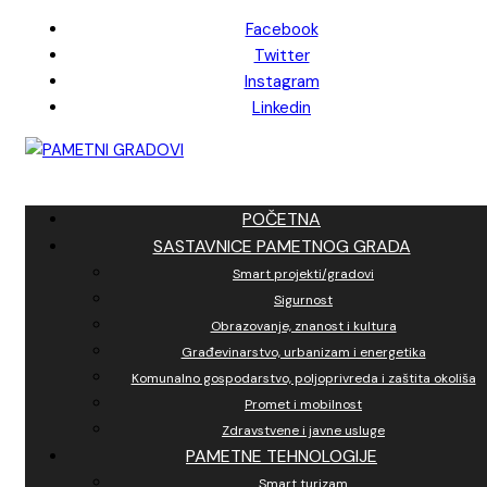
Skip
Facebook
to
Twitter
content
Instagram
Linkedin
POČETNA
SASTAVNICE PAMETNOG GRADA
Smart projekti/gradovi
Sigurnost
Obrazovanje, znanost i kultura
Građevinarstvo, urbanizam i energetika
Komunalno gospodarstvo, poljoprivreda i zaštita okoliša
Promet i mobilnost
Zdravstvene i javne usluge
PAMETNE TEHNOLOGIJE
Smart turizam