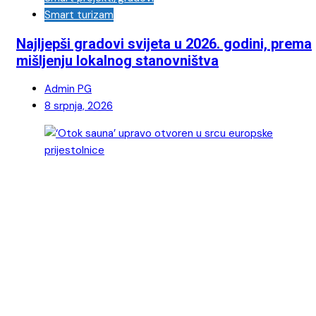
Smart turizam
Najljepši gradovi svijeta u 2026. godini, prema
mišljenju lokalnog stanovništva
Admin PG
8 srpnja, 2026