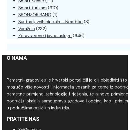
Smart Sense
(10)
Smart turizam
(910)
SPONZORIRANO
(1)
Sustav javnih bicikala – Nextbike
(8)
Varaždin
(232)
Zdravstvene i javne usluge
(646)
O NAMA
Pametni-gradovi.eu je hrvatski portal čiji je cilj objediniti što 
moguće više novosti i informacija vezanih za teme iz područj
pametne primjene tehnologije i rješenja, te njihove primjene
području lokalnih samouprava, gradova i općina, kao i primje
u područjima različitih industrija.
PRATITE NAS
Sviđa mi se