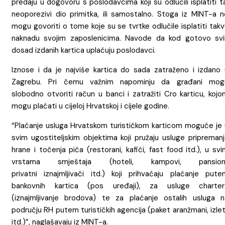
predaju u dogovoru s poslodavcima koji su odlučili isplatiti t
neoporezivi dio primitka, ili samostalno. Stoga iz MINT-a n
mogu govoriti o tome koje su se tvrtke odlučile isplatiti tak
naknadu svojim zaposlenicima. Navode da kod gotovo svi
dosad izdanih kartica uplaćuju poslodavci.
Iznose i da je najviše kartica do sada zatraženo i izdano 
Zagrebu. Pri čemu važnim napominju da građani mog
slobodno otvoriti račun u banci i zatražiti Cro karticu, koj
mogu plaćati u cijeloj Hrvatskoj i cijele godine.
“Plaćanje usluga Hrvatskom turističkom karticom moguće je 
svim ugostiteljskim objektima koji pružaju usluge pripremanj
hrane i točenja pića (restorani, kafići, fast food itd.), u sv
vrstama smještaja (hoteli, kampovi, pansioni
privatni iznajmljivači itd.) koji prihvaćaju plaćanje pute
bankovnih kartica (pos uređaji), za usluge charter
(iznajmljivanje brodova) te za plaćanje ostalih usluga n
području RH putem turističkih agencija (paket aranžmani, izlet
itd.)”, naglašavaju iz MINT-a.