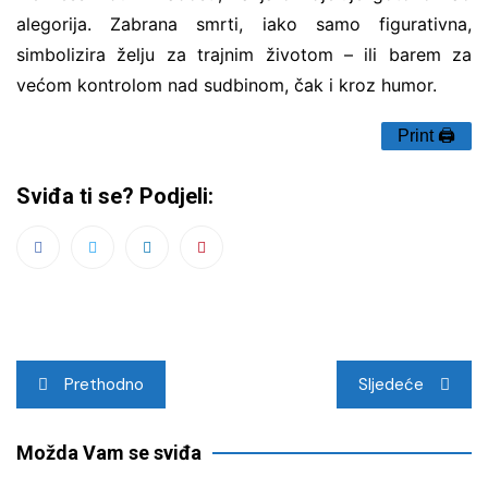
alegorija. Zabrana smrti, iako samo figurativna,
simbolizira želju za trajnim životom – ili barem za
većom kontrolom nad sudbinom, čak i kroz humor.
Print 🖨
Sviđa ti se? Podjeli:
Navigacija
Prethodno
Sljedeće
objava
Možda Vam se sviđa