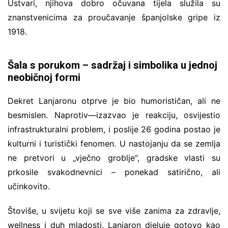
Ustvari, njihova dobro očuvana tijela služila su
znanstvenicima za proučavanje španjolske gripe iz
1918.
Šala s porukom – sadržaj i simbolika u jednoj
neobičnoj formi
Dekret Lanjaronu otprve je bio humorističan, ali ne
besmislen. Naprotiv—izazvao je reakciju, osvijestio
infrastrukturalni problem, i poslije 26 godina postao je
kulturni i turistički fenomen. U nastojanju da se zemlja
ne pretvori u „vječno groblje“, gradske vlasti su
prkosile svakodnevnici – ponekad satirično, ali
učinkovito.
Štoviše, u svijetu koji se sve više zanima za zdravlje,
wellness i duh mladosti, Lanjaron djeluje gotovo kao