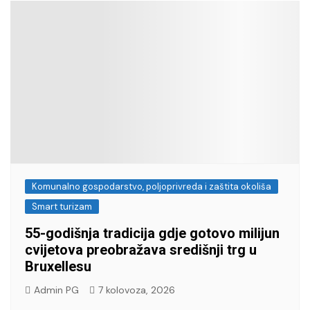
Komunalno gospodarstvo, poljoprivreda i zaštita okoliša
Smart turizam
55-godišnja tradicija gdje gotovo milijun
cvijetova preobražava središnji trg u
Bruxellesu
Admin PG
7 kolovoza, 2026