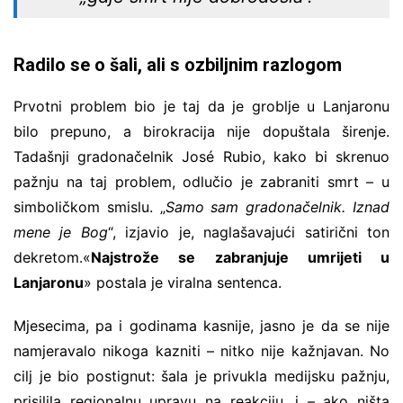
Radilo se o šali, ali s ozbiljnim razlogom
Prvotni problem bio je taj da je groblje u Lanjaronu
bilo prepuno, a birokracija nije dopuštala širenje.
Tadašnji gradonačelnik José Rubio, kako bi skrenuo
pažnju na taj problem, odlučio je zabraniti smrt – u
simboličkom smislu. „
Samo sam gradonačelnik. Iznad
mene je Bog
“, izjavio je, naglašavajući satirični ton
dekretom.«
Najstrože se zabranjuje umrijeti u
Lanjaronu
» postala je viralna sentenca.
Mjesecima, pa i godinama kasnije, jasno je da se nije
namjeravalo nikoga kazniti – nitko nije kažnjavan. No
cilj je bio postignut: šala je privukla medijsku pažnju,
prisilila regionalnu upravu na reakciju, i – ako ništa