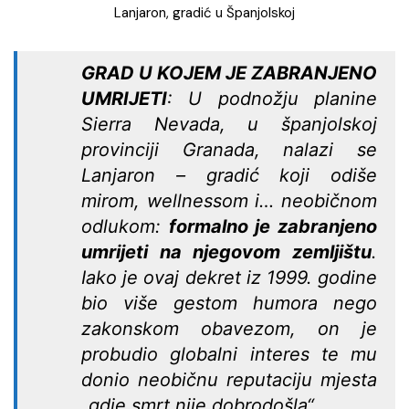
Lanjaron, gradić u Španjolskoj
GRAD U KOJEM JE ZABRANJENO
UMRIJETI
: U podnožju planine
Sierra Nevada, u španjolskoj
provinciji Granada, nalazi se
Lanjaron – gradić koji odiše
mirom, wellnessom i… neobičnom
odlukom:
formalno je zabranjeno
umrijeti na njegovom zemljištu
.
Iako je ovaj dekret iz 1999. godine
bio više gestom humora nego
zakonskom obavezom, on je
probudio globalni interes te mu
donio neobičnu reputaciju mjesta
„gdje smrt nije dobrodošla“.