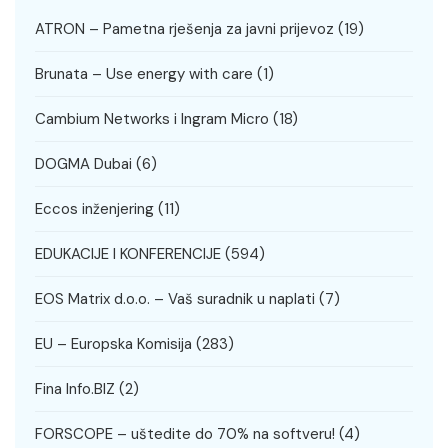
ATRON – Pametna rješenja za javni prijevoz
(19)
Brunata – Use energy with care
(1)
Cambium Networks i Ingram Micro
(18)
DOGMA Dubai
(6)
Eccos inženjering
(11)
EDUKACIJE I KONFERENCIJE
(594)
EOS Matrix d.o.o. – Vaš suradnik u naplati
(7)
EU – Europska Komisija
(283)
Fina Info.BIZ
(2)
FORSCOPE – uštedite do 70% na softveru!
(4)