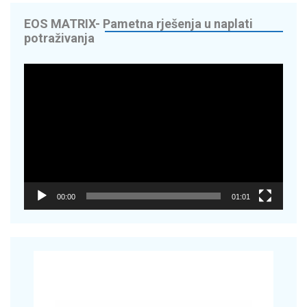
EOS MATRIX- Pametna rješenja u naplati
potraživanja
Reproduktor
videozapisa
00:00
01:01