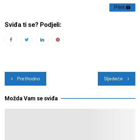
Print 🖨
Sviđa ti se? Podjeli:
Navigacija
Prethodno
Sljedeće
objava
Možda Vam se sviđa