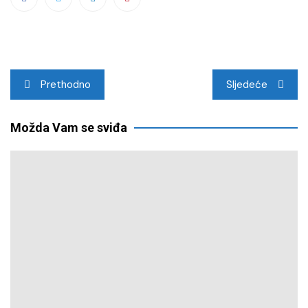
Navigacija
Prethodno
Sljedeće
objava
Možda Vam se sviđa