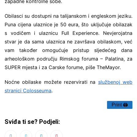
zapadne kontrolne sobe.
Obilasci su dostupni na talijanskom i engleskom jeziku.
Puna cijena ulaznice je 50 eura, što uključuje obilazak
s vodičem i ulaznicu Full Experience. Nevjerojatna
stvar je da sama ulaznica ne završava obilaskom, već
vam također omogućuje pristup sljedećeg dana
arheološkom području Rimskog foruma – Palatina, za
SUPER mjesta i za Carske forume, piše TheMayor.
Noćne obilaske možete rezervirati na
službenoj web
stranici Colosseuma
.
Print 🖨
Sviđa ti se? Podjeli: