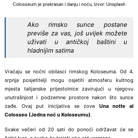
Colosseum je prekrasan i danju i noću, Izvor: Unsplash
Ako rimsko sunce postane
previše za vas, još uvijek možete
uživati ​​u antičkoj baštini u
hladnijim satima
Vraćaju se noćni obilasci rimskog Koloseuma. Od 4.
srpnja posjetitelji mogu osjetiti atmosferu kultnog
mjesta talijanske prijestolnice zavirujući u njegovu
unutrašnjost i podzemne prostore nakon što sunce
zađe. Ovaj put inicijativa se zove
Una notte al
Colosseo (Jedna noć u Koloseumu)
.
Svake večeri od 20 sati do ponoći održavat će se
četiri ture, a svaka će trajati oko sat vremena.