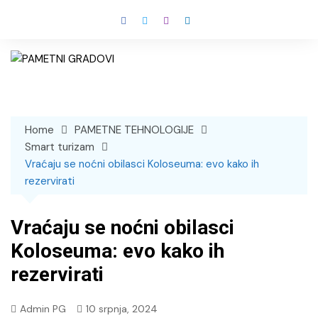
Skip
to
content
Home
PAMETNE TEHNOLOGIJE
Smart turizam
Vraćaju se noćni obilasci Koloseuma: evo kako ih
rezervirati
Vraćaju se noćni obilasci
Koloseuma: evo kako ih
rezervirati
Admin PG
10 srpnja, 2024