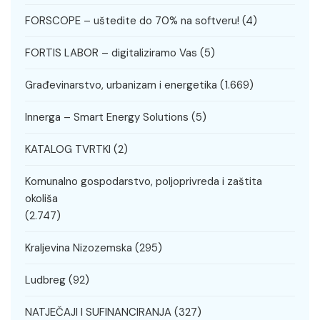
FORSCOPE – uštedite do 70% na softveru!
(4)
FORTIS LABOR – digitaliziramo Vas
(5)
Građevinarstvo, urbanizam i energetika
(1.669)
Innerga – Smart Energy Solutions
(5)
KATALOG TVRTKI
(2)
Komunalno gospodarstvo, poljoprivreda i zaštita
okoliša
(2.747)
Kraljevina Nizozemska
(295)
Ludbreg
(92)
NATJEČAJI I SUFINANCIRANJA
(327)