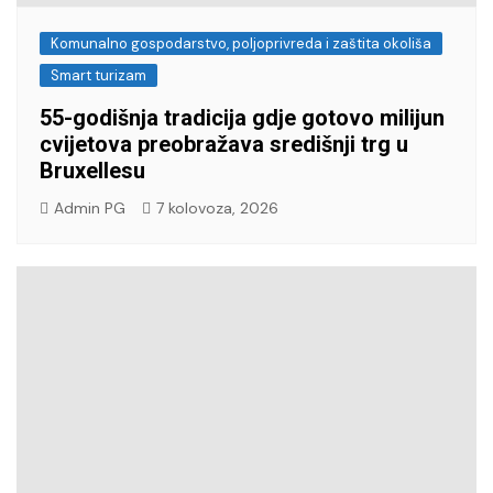
Komunalno gospodarstvo, poljoprivreda i zaštita okoliša
Smart turizam
55-godišnja tradicija gdje gotovo milijun
cvijetova preobražava središnji trg u
Bruxellesu
Admin PG
7 kolovoza, 2026