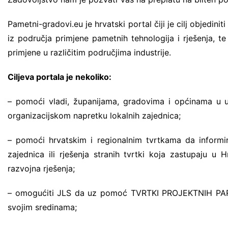
poljoprivreda i zaštita okoliša
Pametni-gradovi.eu je hrvatski portal čiji je cilj objedini
Promet i mobilnost
iz područja primjene pametnih tehnologija i rješenja, t
Zdravstvene i javne usluge
primjene u različitim područjima industrije.
Ciljeva portala je nekoliko:
– pomoći vladi, županijama, gradovima i općinama u u
organizacijskom napretku lokalnih zajednica;
– pomoći hrvatskim i regionalnim tvrtkama da informira
zajednica ili rješenja stranih tvrtki koja zastupaju u H
razvojna rješenja;
– omogućiti JLS da uz pomoć TVRTKI PROJEKTNIH PARTNERA
svojim sredinama;