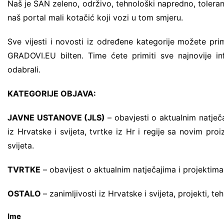
Naš je SAN zeleno, održivo, tehnološki napredno, tolerantn
naš portal mali kotačić koji vozi u tom smjeru.
Sve vijesti i novosti iz određene kategorije možete pri
GRADOVI.EU bilten. Time ćete primiti sve najnovije i
odabrali.
KATEGORIJE OBJAVA:
JAVNE USTANOVE (JLS)
– obavjesti o aktualnim natječa
iz Hrvatske i svijeta, tvrtke iz Hr i regije sa novim pro
svijeta.
TVRTKE
– obavijest o aktualnim natječajima i projektima, v
OSTALO
– zanimljivosti iz Hrvatske i svijeta, projekti, te
Ime