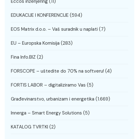
Eccos inženjering
(11)
EDUKACIJE I KONFERENCIJE
(594)
EOS Matrix d.o.o. – Vaš suradnik u naplati
(7)
EU – Europska Komisija
(283)
Fina Info.BIZ
(2)
FORSCOPE – uštedite do 70% na softveru!
(4)
FORTIS LABOR – digitaliziramo Vas
(5)
Građevinarstvo, urbanizam i energetika
(1.669)
Innerga – Smart Energy Solutions
(5)
KATALOG TVRTKI
(2)