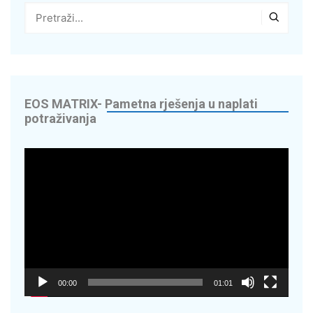
g
 – Vaš suradnik u
edite do 70% na
EOS MATRIX- Pametna rješenja u naplati
potraživanja
digitaliziramo
Reproduktor
videozapisa
Energy Solutions
OR – napredna
00:00
01:01
cikala – Nextbike