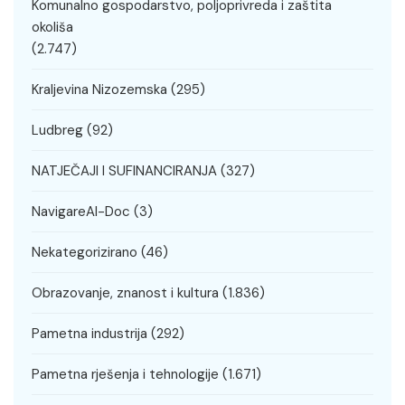
Komunalno gospodarstvo, poljoprivreda i zaštita
okoliša
(2.747)
Kraljevina Nizozemska
(295)
Ludbreg
(92)
NATJEČAJI I SUFINANCIRANJA
(327)
NavigareAI-Doc
(3)
Nekategorizirano
(46)
Obrazovanje, znanost i kultura
(1.836)
Pametna industrija
(292)
Pametna rješenja i tehnologije
(1.671)