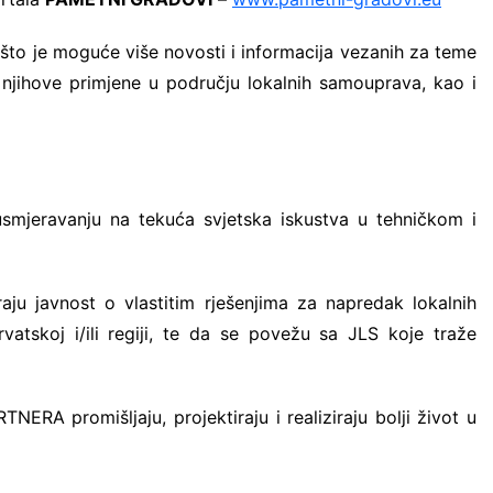
Eccos inženjerin
ti što je moguće više novosti i informacija vezanih za teme
EOS Matrix d.o.o.
naplati
e njihove primjene u području lokalnih samouprava, kao i
Fina Info.BIZ
FORSCOPE – ušt
softveru!
FORTIS LABOR – 
smjeravanju na tekuća svjetska iskustva u tehničkom i
Vas
Innerga – Smart 
ju javnost o vlastitim rješenjima za napredak lokalnih
NavigareAI-Doc
rvatskoj i/ili regiji, te da se povežu sa JLS koje traže
PROMET I PROST
GiS rješenja
Smart Sense
 promišljaju, projektiraju i realiziraju bolji život u
Sustav javnih bi