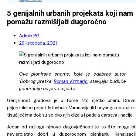
5 genijalnih urbanih projekata koji nam
pomažu razmišljati dugoročno
Admin PG
26 listopada, 2021
Ove pionirske sheme, koje je odabrao autor
‘Dobrog pretka’
Roman Krznarić
, stavljaju buduće
generacije na prvo mjesto
Genijalnost gradova je u tome što rijetko umiru. Drevn
prijestolnice poput Istanbula, Varanasija ili Luoyanga opstale 
tisućljećima dok su se oko njih dizala i padala carstva i nacije.
Jedan od razloga njihove dugovječnosti je to što mogu bit
nevjerojatno dobri u dugoročnom planiranju. Kanalizacij