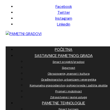
Skip
Facebook
to
Twitter
content
Instagram
Linkedin
POČETNA
SASTAVNICE PAMETNOG GRADA
Smart projekti/gradovi
Sigurnost
Obrazovanje, znanost i kultura
Građevinarstvo, urbanizam i energetika
Komunalno gospodarstvo, poljoprivreda i zaštita okoliša
Promet i mobilnost
Zdravstvene i javne usluge
PAMETNE TEHNOLOGIJE
Smart turizam