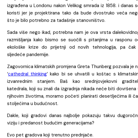
izgrađena u Londonu nakon Velikog smrada iz 1858. i danas s
koristi jer je projektirana tako da bude dvostruko veća neg
što je bilo potrebno za tadašnje stanovništvo.
Sada više nego ikad, potrebna nam je ova vrsta dalekovidno
razmišljanja kako bismo se suočili s pitanjima u rasponu o
ekološke krize do prijetnji od novih tehnologija, pa čak 
sljedeće pandemije.
Zagovornica klimatskih promjena Greta Thunberg pozvala je n
‘
cathedral thinking
’ kako bi se uhvatili u koštac s klimatski
izvanrednim stanjem. Baš kao srednjovjekovni graditelj
katedrala, koji su znali da izgradnja nikada neće biti dovršena
njihovim životima, moramo početi planirati desetljećima ili č
stoljećima u budućnost.
Dakle, koji gradovi danas najbolje pokazuju takvu dugoročn
viziju i predanost budućim generacijama?
Evo pet gradova koji trenutno prednjače.