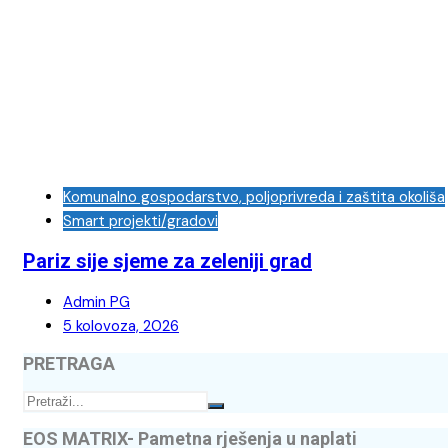
Komunalno gospodarstvo, poljoprivreda i zaštita okoliša
Smart projekti/gradovi
Pariz sije sjeme za zeleniji grad
Admin PG
5 kolovoza, 2026
PRETRAGA
EOS MATRIX- Pametna rješenja u naplati