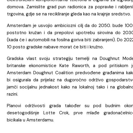
domova. Zamislite grad pun radionica za popravke i rabljeni
trgovina, gdje se na recikliranje gleda kao na krajnje sredstvo.
Amsterdam je usvojio ambiciozni cilj da do 2050. bude 100
postotno kružan i da prepolovi upotrebu sirovina do 2030
(kada će i automobili na fosilna goriva biti zabranjeni). Do 202
10 posto gradske nabave morat će biti i kružno.
Gradska vlast svoju strategiju temelji na Doughnut Mode
britanske ekonomistice Kate Raworth, a pod pritiskom j
Amsterdam Doughnut Coalition predvođene građanima kak
bi osigurala da prijelaz na dugoročno održivo gospodarstv
jamči socijalnu jednakost kako na lokalnoj tako i na globaln
razini.
Planovi održivosti grada također su pod budnim oko
desetogodišnje Lotte Crok, prve mlađe gradonačelnic
bicikala u Amsterdamu.