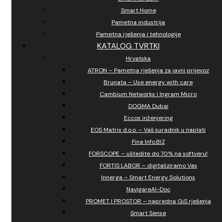
Smart Home
Pametna industrija
Pametna rješenja i tehnologije
KATALOG TVRTKI
Hrvatska
ATRON – Pametna rješenja za javni prijevoz
Brunata – Use energy with care
Cambium Networks i Ingram Micro
DOGMA Dubai
Eccos inženjering
EOS Matrix d.o.o. – Vaš suradnik u naplati
Fina Info.BIZ
FORSCOPE – uštedite do 70% na softveru!
FORTIS LABOR – digitaliziramo Vas
Innerga – Smart Energy Solutions
NavigareAI-Doc
PROMET I PROSTOR – napredna GiS rješenja
Smart Sense