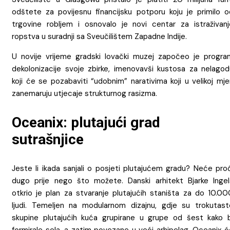
odštete za povijesnu financijsku potporu koju je primilo o
trgovine robljem i osnovalo je novi centar za istraživanj
ropstva u suradnji sa Sveučilištem Zapadne Indije.
U novije vrijeme gradski lovački muzej započeo je progra
dekolonizacije svoje zbirke, imenovavši kustosa za nelagod
koji će se pozabaviti “udobnim” narativima koji u velikoj mje
zanemaruju utjecaje strukturnog rasizma.
Oceanix: plutajući grad
sutrašnjice
Jeste li ikada sanjali o posjeti plutajućem gradu? Neće proć
dugo prije nego što možete. Danski arhitekt Bjarke Ingel
otkrio je plan za stvaranje plutajućih staništa za do 10.00
ljudi. Temeljen na modularnom dizajnu, gdje su trokutast
skupine plutajućih kuća grupirane u grupe od šest kako b