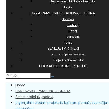
Sustav javnih bicikala – Nextbike
Regija
BAZA PAMETNIH GRADOVA I OPĆINA
Hrvatska
Ludbreg
Rovinj
Varaždin
Regija
ZEMLJE PARTNERI
EU – Europska Komisija
Kraljevina Nizozemska
EDUKACIJE I KONFERENCIJE
Home
SASTAVNICE PAMETNOG GRADA
Smart projekti/gradovi
5 genijalnih urbanih projekata koji nam pomažu razmišljat
dugoročno