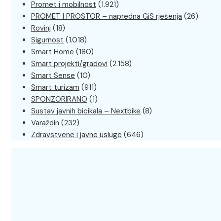
Promet i mobilnost
(1.921)
PROMET I PROSTOR – napredna GiS rješenja
(26)
Rovinj
(18)
Sigurnost
(1.018)
Smart Home
(180)
Smart projekti/gradovi
(2.158)
Smart Sense
(10)
Smart turizam
(911)
SPONZORIRANO
(1)
Sustav javnih bicikala – Nextbike
(8)
Varaždin
(232)
Zdravstvene i javne usluge
(646)