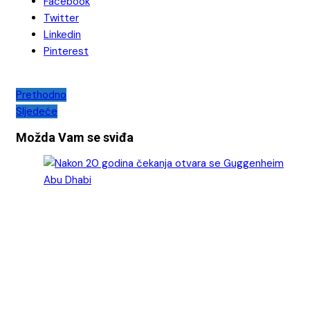
Facebook
Twitter
Linkedin
Pinterest
Navigacija
Prethodno
Sljedeće
objava
Možda Vam se sviđa