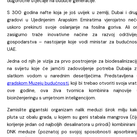
dugoročne utjecaje na buduće generacije.
S 300 godina nafte koja je još uvijek u zemlji, Dubai i drug
gradovi u Ujedinjenim Arapskim Emiratima vjerojatno neć
uskoro prekinuti svoje oslanjanje na fosilna goriva. Ali on
zasigurno traže inovativne načine za razvoj održivije
gospodarstva – nastojanje koje vodi ministar za budućnos
UAE.
Jedna od njih je vizija za prvo postrojenje za biodesalinizaci
na svijetu koje će jamčiti zadovoljenje potreba Dubaija z
slatkom vodom u narednim desetljećima. Predstavljena 
gradskom Muzeju budućnosti
, koji bi trebao otvoriti svoja vra
ove godine, ova živa tvornica kombinira najnovije 
bioinženjeringu s umjetnom inteligencijom.
Zamislite gigantski organizam nalik meduzi širok milju kak
pluta uz obalu grada, u kojem su geni stabala mangrova (čij
korijenje jedan od najboljih desalinatora u prirodi) kombinirani
DNK meduze (poznatoj po svojoj sposobnosti apsorbiranj