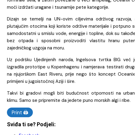
formirale sela, a zatim povezane u veći arhipelag, Oceanix ć
moći izdržati uragane i tsunamije pete kategorije.
Dizajn se temelji na UN-ovim ciljevima održivog razvoja, 
plutajućim otocima koji koriste održive materijale i potpuno 
samodostatni u smislu vode, energije i topline, dok su takođ
bez otpada i sposobni proizvoditi vlastitu hranu pute
zajedničkog uzgoja na moru.
Uz podršku Ujedinjenih naroda, Ingelsova tvrtka BIG već j
izgradila prototipe u Kopenhagenu i namjerava testirati drug
na njujorškom East Riveru, prije nego što koncept Oceanix
primijeni u jugoistočnoj Aziji i šire.
Takvi bi gradovi mogli biti budućnost otpornosti na urban
klimu. Samo se pripremite da jedete puno morskih algi i ribe.
Print 🖨
Sviđa ti se? Podjeli: