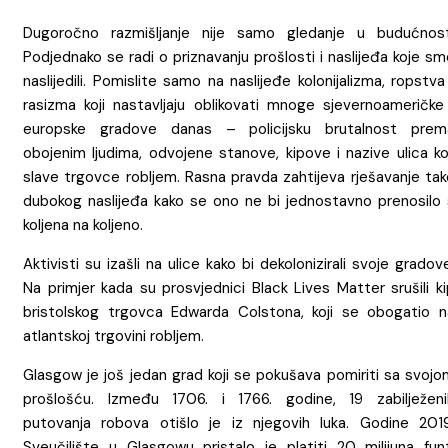
Dugoročno razmišljanje nije samo gledanje u budućnost
Podjednako se radi o priznavanju prošlosti i naslijeđa koje s
naslijedili. Pomislite samo na naslijeđe kolonijalizma, ropstva
rasizma koji nastavljaju oblikovati mnoge sjevernoameričke 
europske gradove danas – policijsku brutalnost prem
obojenim ljudima, odvojene stanove, kipove i nazive ulica ko
slave trgovce robljem. Rasna pravda zahtijeva rješavanje tak
dubokog naslijeđa kako se ono ne bi jednostavno prenosilo 
koljena na koljeno.
Aktivisti su izašli na ulice kako bi dekolonizirali svoje gradov
Na primjer kada su prosvjednici Black Lives Matter srušili k
bristolskog trgovca Edwarda Colstona, koji se obogatio n
atlantskoj trgovini robljem.
Glasgow je još jedan grad koji se pokušava pomiriti sa svojo
prošlošću. Između 1706. i 1766. godine, 19 zabilježeni
putovanja robova otišlo je iz njegovih luka. Godine 2019
Sveučilište u Glasgowu pristalo je platiti 20 milijuna funt