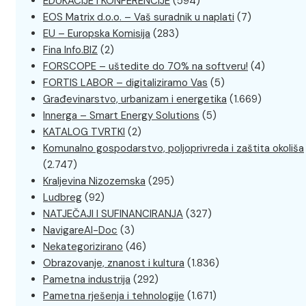
EDUKACIJE I KONFERENCIJE
(594)
EOS Matrix d.o.o. – Vaš suradnik u naplati
(7)
EU – Europska Komisija
(283)
Fina Info.BIZ
(2)
FORSCOPE – uštedite do 70% na softveru!
(4)
FORTIS LABOR – digitaliziramo Vas
(5)
Građevinarstvo, urbanizam i energetika
(1.669)
Innerga – Smart Energy Solutions
(5)
KATALOG TVRTKI
(2)
Komunalno gospodarstvo, poljoprivreda i zaštita okoliša
(2.747)
Kraljevina Nizozemska
(295)
Ludbreg
(92)
NATJEČAJI I SUFINANCIRANJA
(327)
NavigareAI-Doc
(3)
Nekategorizirano
(46)
Obrazovanje, znanost i kultura
(1.836)
Pametna industrija
(292)
Pametna rješenja i tehnologije
(1.671)