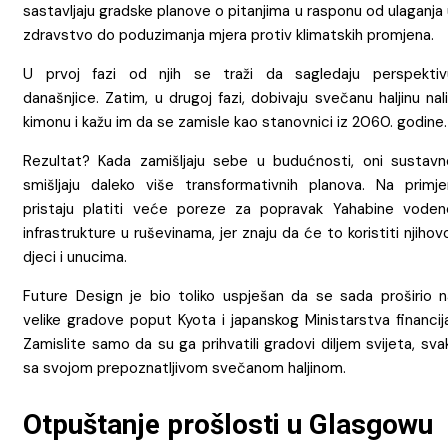
sastavljaju gradske planove o pitanjima u rasponu od ulaganja
zdravstvo do poduzimanja mjera protiv klimatskih promjena.
U prvoj fazi od njih se traži da sagledaju perspektiv
današnjice. Zatim, u drugoj fazi, dobivaju svečanu haljinu nal
kimonu i kažu im da se zamisle kao stanovnici iz 2060. godine.
Rezultat? Kada zamišljaju sebe u budućnosti, oni sustavn
smišljaju daleko više transformativnih planova. Na primjer
pristaju platiti veće poreze za popravak Yahabine voden
infrastrukture u ruševinama, jer znaju da će to koristiti njihov
djeci i unucima.
Future Design je bio toliko uspješan da se sada proširio n
velike gradove poput Kyota i japanskog Ministarstva financij
Zamislite samo da su ga prihvatili gradovi diljem svijeta, sva
sa svojom prepoznatljivom svečanom haljinom.
Otpuštanje prošlosti u Glasgowu