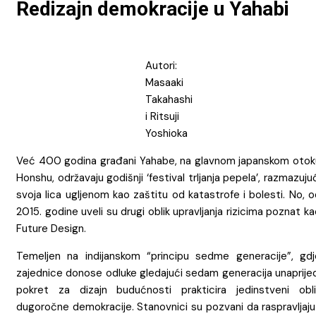
Redizajn demokracije u Yahabi
Autori:
Masaaki
Takahashi
i Ritsuji
Yoshioka
Već 400 godina građani Yahabe, na glavnom japanskom otok
Honshu, održavaju godišnji ‘festival trljanja pepela’, razmazuju
svoja lica ugljenom kao zaštitu od katastrofe i bolesti. No, 
2015. godine uveli su drugi oblik upravljanja rizicima poznat k
Future Design.
Temeljen na indijanskom “principu sedme generacije”, gdj
zajednice donose odluke gledajući sedam generacija unaprijed
pokret za dizajn budućnosti prakticira jedinstveni obli
dugoročne demokracije. Stanovnici su pozvani da raspravljaju