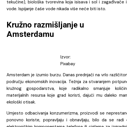
tekućine), biološka tvorevina koja isisava i sol i zagađivače 
vode. Ispijanje čaše vode nikada više neće biti isto.
Kružno razmišljanje u
Amsterdamu
Izvor:
Pixabay
Amsterdam je izumio burzu. Danas prednjači na vrlo različito
području ekonomskih inovacija. Težnja za stvaranjem potpun
kružnog gospodarstva, koje radikalno smanjuje količin
materijalnih resursa koje grad koristi, dajući mu daleko man
ekološki otisak.
Umjesto odbacivanja konzumerizma, proizvodi se neprestan
ponovno koriste, popravljaju i obnavljaju, bilo da se radi 
elektroničkim komponentama telefona ili ciglama za izgradnj