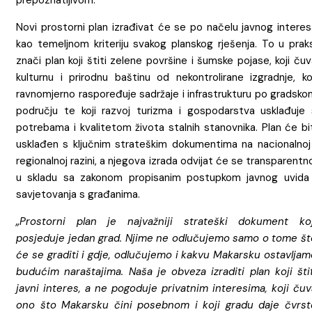
Novi prostorni plan izrađivat će se po načelu javnog interes
kao temeljnom kriteriju svakog planskog rješenja. To u praks
znači plan koji štiti zelene površine i šumske pojase, koji ču
kulturnu i prirodnu baštinu od nekontrolirane izgradnje, koj
ravnomjerno raspoređuje sadržaje i infrastrukturu po gradsko
području te koji razvoj turizma i gospodarstva usklađuje 
potrebama i kvalitetom života stalnih stanovnika. Plan će bi
usklađen s ključnim strateškim dokumentima na nacionalnoj 
regionalnoj razini, a njegova izrada odvijat će se transparentn
u skladu sa zakonom propisanim postupkom javnog uvida 
savjetovanja s građanima.
„Prostorni plan je najvažniji strateški dokument koj
posjeduje jedan grad. Njime ne odlučujemo samo o tome št
će se graditi i gdje, odlučujemo i kakvu Makarsku ostavljam
budućim naraštajima. Naša je obveza izraditi plan koji štit
javni interes, a ne pogoduje privatnim interesima, koji čuv
ono što Makarsku čini posebnom i koji gradu daje čvrst