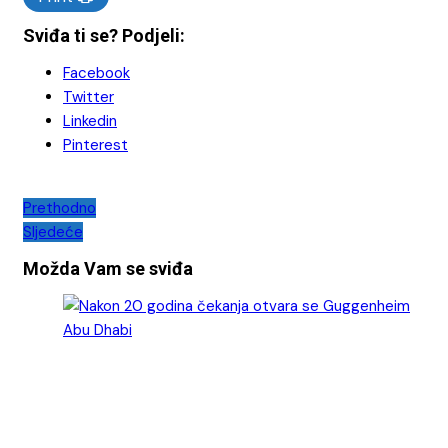
Sviđa ti se? Podjeli:
Facebook
Twitter
Linkedin
Pinterest
Navigacija
Prethodno
Sljedeće
objava
Možda Vam se sviđa