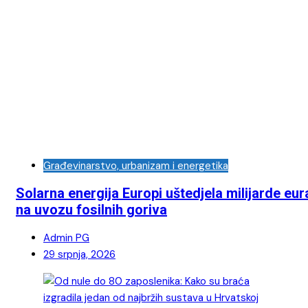
Građevinarstvo, urbanizam i energetika
Solarna energija Europi uštedjela milijarde eur
na uvozu fosilnih goriva
Admin PG
29 srpnja, 2026