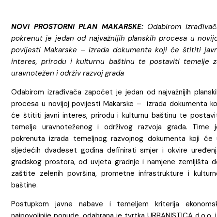
NOVI PROSTORNI PLAN MAKARSKE:
Odabirom izrađivač
pokrenut je jedan od najvažnijih planskih procesa u novijo
povijesti Makarske – izrada dokumenta koji će štititi javn
interes, prirodu i kulturnu baštinu te postaviti temelje z
uravnotežen i održiv razvoj grada
Odabirom izrađivača započet je jedan od najvažnijih planski
procesa u novijoj povijesti Makarske – izrada dokumenta koj
će štititi javni interes, prirodu i kulturnu baštinu te postavi
temelje uravnoteženog i održivog razvoja grada. Time j
pokrenuta izrada temeljnog razvojnog dokumenta koji će 
sljedećih dvadeset godina definirati smjer i okvire uređenj
gradskog prostora, od uvjeta gradnje i namjene zemljišta d
zaštite zelenih površina, prometne infrastrukture i kulturn
baštine.
Postupkom javne nabave i temeljem kriterija ekonomsk
najpovoljnije ponude, odabrana je tvrtka URBANISTICA d.o.o. 