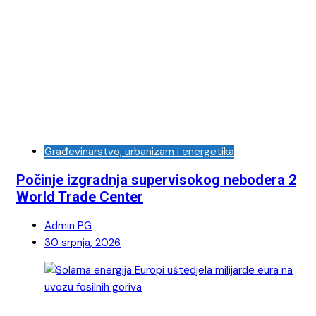
Građevinarstvo, urbanizam i energetika
Počinje izgradnja supervisokog nebodera 2
World Trade Center
Admin PG
30 srpnja, 2026