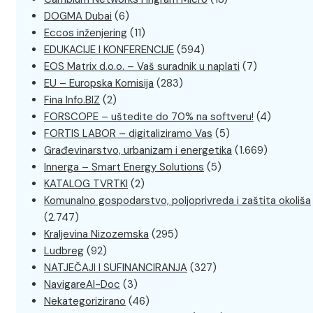
DOGMA Dubai
(6)
Eccos inženjering
(11)
EDUKACIJE I KONFERENCIJE
(594)
EOS Matrix d.o.o. – Vaš suradnik u naplati
(7)
EU – Europska Komisija
(283)
Fina Info.BIZ
(2)
FORSCOPE – uštedite do 70% na softveru!
(4)
FORTIS LABOR – digitaliziramo Vas
(5)
Građevinarstvo, urbanizam i energetika
(1.669)
Innerga – Smart Energy Solutions
(5)
KATALOG TVRTKI
(2)
Komunalno gospodarstvo, poljoprivreda i zaštita okoliša
(2.747)
Kraljevina Nizozemska
(295)
Ludbreg
(92)
NATJEČAJI I SUFINANCIRANJA
(327)
NavigareAI-Doc
(3)
Nekategorizirano
(46)