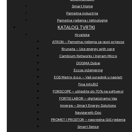
Smart Home
Pametna industrija
Pametna rješenja i tehnologije
KATALOG TVRTKI
Hrvatska
ATRON – Pametna rješenja za javni prijevoz
Brunata – Use energy with care
Cambium Networks i Ingram Micro
DOGMA Dubai
Eccos inženjering
EOS Matrix d.o.o. – Vaš suradnik u naplati
Fina Info.BIZ
FORSCOPE – uštedite do 70% na softveru!
FORTIS LABOR – digitaliziramo Vas
Innerga – Smart Energy Solutions
NavigareAI-Doc
PROMET I PROSTOR – napredna GiS rješenja
Smart Sense