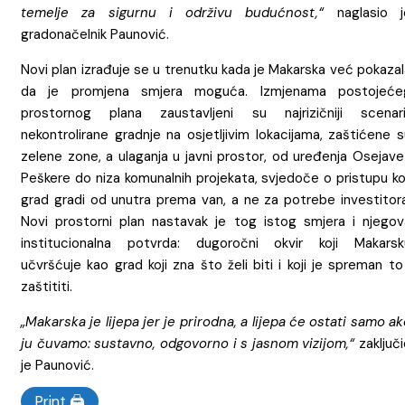
temelje za sigurnu i održivu budućnost,“
naglasio j
gradonačelnik Paunović.
Novi plan izrađuje se u trenutku kada je Makarska već pokaza
da je promjena smjera moguća. Izmjenama postojeće
prostornog plana zaustavljeni su najrizičniji scenarij
nekontrolirane gradnje na osjetljivim lokacijama, zaštićene 
zelene zone, a ulaganja u javni prostor, od uređenja Osejave
Peškere do niza komunalnih projekata, svjedoče o pristupu ko
grad gradi od unutra prema van, a ne za potrebe investitora
Novi prostorni plan nastavak je tog istog smjera i njegov
institucionalna potvrda: dugoročni okvir koji Makarsk
učvršćuje kao grad koji zna što želi biti i koji je spreman to
zaštititi.
„Makarska je lijepa jer je prirodna, a lijepa će ostati samo a
ju čuvamo: sustavno, odgovorno i s jasnom vizijom,“
zaključ
je Paunović.
Print 🖨