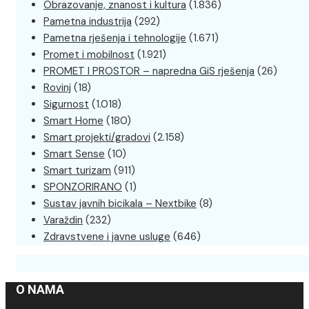
Obrazovanje, znanost i kultura
(1.836)
Pametna industrija
(292)
Pametna rješenja i tehnologije
(1.671)
Promet i mobilnost
(1.921)
PROMET I PROSTOR – napredna GiS rješenja
(26)
Rovinj
(18)
Sigurnost
(1.018)
Smart Home
(180)
Smart projekti/gradovi
(2.158)
Smart Sense
(10)
Smart turizam
(911)
SPONZORIRANO
(1)
Sustav javnih bicikala – Nextbike
(8)
Varaždin
(232)
Zdravstvene i javne usluge
(646)
O NAMA