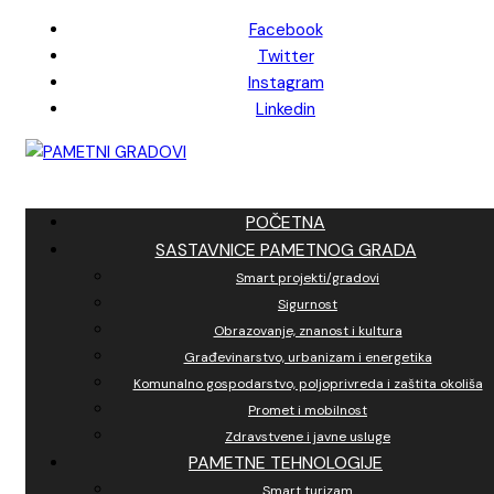
Skip
Facebook
to
Twitter
content
Instagram
Linkedin
POČETNA
SASTAVNICE PAMETNOG GRADA
Smart projekti/gradovi
Sigurnost
Obrazovanje, znanost i kultura
Građevinarstvo, urbanizam i energetika
Komunalno gospodarstvo, poljoprivreda i zaštita okoliša
Promet i mobilnost
Zdravstvene i javne usluge
PAMETNE TEHNOLOGIJE
Smart turizam