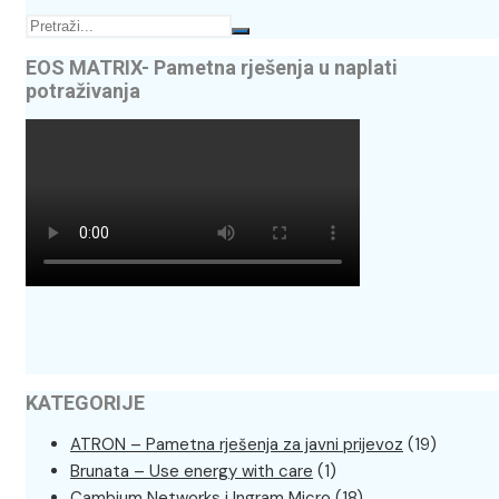
EOS MATRIX- Pametna rješenja u naplati
potraživanja
KATEGORIJE
ATRON – Pametna rješenja za javni prijevoz
(19)
Brunata – Use energy with care
(1)
Cambium Networks i Ingram Micro
(18)