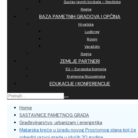
Sustav javnih bicikala – Nextbike
Regija
BAZA PAMETNIH GRADOVA I OPĆINA
Hrvatska
Ludbreg
Rovinj
Varaždin
Regija
ZEMLJE PARTNERI
EU – Europska Komisija
Kraljevina Nizozemska
EDUKACIJE I KONFERENCIJE
Home
SASTAVNICE PAMETNOG GRADA
Građevinarstvo, urbanizam i energetika
Makarska kreće u izradu novog Prostornog plana koji će
odrediti razvoj grada u idućih 20 godina