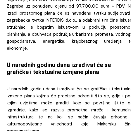
Zagreba uz ponuđenu cijenu od 97.700,00 eura + PDV. N
izradi prostornog plana će uz navedenu tvrtku sudjelovati 
zagrebačka tvrtka INTERDIS d.o.o., a odabrani tim čine iskus
stručnjaci s bogatim iskustvom u području prostorno
planiranja, a obuhvaća područja urbanizma, prometa, vodnog
gospodarstva, energetike, krajobraznog uređenja t
ekonomije.
U narednih godinu dana izrađivat će se
grafičke i tekstualne izmjene plana
U narednih godinu dana izrađivat će se grafičke i tekstualn
izmjene plana kojima će precizno odrediti što se, gdje i po
kojim uvjetima može graditi, koje se površine štite o
izgradnje, kako se razvija prometna mreža i komunaln
infrastruktura te na koji se način čuvaju prirodne 
kulturnopovijesne vrijednosti koje Makarsku čin
prepoznatljivom.