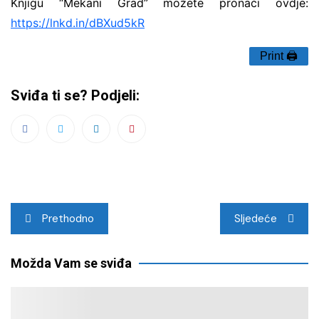
Knjigu “Mekani Grad” možete pronaći ovdje:
https://lnkd.in/dBXud5kR
Print 🖨
Sviđa ti se? Podjeli:
Navigacija
Prethodno
Sljedeće
objava
Možda Vam se sviđa