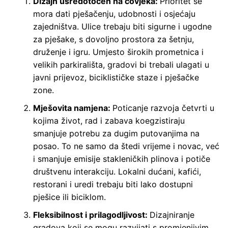
Dizajn usredotočen na čovjeka:
Prioritet se
mora dati pješačenju, udobnosti i osjećaju
zajedništva. Ulice trebaju biti sigurne i ugodne
za pješake, s dovoljno prostora za šetnju,
druženje i igru. Umjesto širokih prometnica i
velikih parkirališta, gradovi bi trebali ulagati u
javni prijevoz, biciklističke staze i pješačke
zone.
Mješovita namjena:
Poticanje razvoja četvrti u
kojima život, rad i zabava koegzistiraju
smanjuje potrebu za dugim putovanjima na
posao. To ne samo da štedi vrijeme i novac, već
i smanjuje emisije stakleničkih plinova i potiče
društvenu interakciju. Lokalni dućani, kafići,
restorani i uredi trebaju biti lako dostupni
pješice ili biciklom.
Fleksibilnost i prilagodljivost:
Dizajniranje
gradova koji se mogu razvijati s promjenjivim