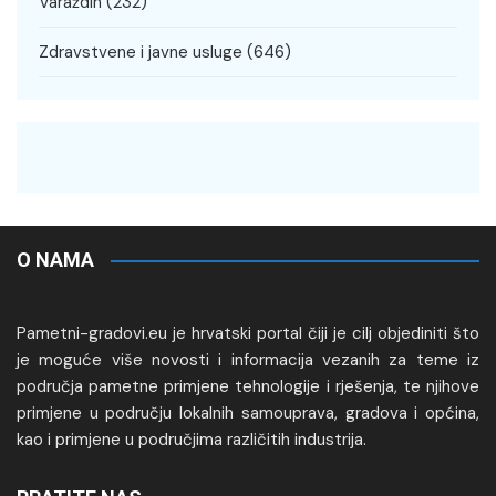
Varaždin
(232)
Zdravstvene i javne usluge
(646)
O NAMA
Pametni-gradovi.eu je hrvatski portal čiji je cilj objediniti što
je moguće više novosti i informacija vezanih za teme iz
područja pametne primjene tehnologije i rješenja, te njihove
primjene u području lokalnih samouprava, gradova i općina,
kao i primjene u područjima različitih industrija.