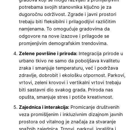
potrebama svojih stanovnika ključno je za
dugoročnu održivost. Zgrade i javni prostori
trebaju biti fleksibilni i prilagodljivi različitim
namjenama. To omogućuje gradovima da
odgovore na nove izazove i prilagode se
promjenjivim demografskim trendovima.
Zelene površine i priroda:
Integracija prirode u
urbano tkivo ne samo da poboljšava kvalitetu
zraka i smanjuje temperaturu, već i podržava
zdravlje, dobrobit i ekološku otpornost. Parkovi,
vrtovi, zeleni krovovi i vertikalni vrtovi trebaju
biti sastavni dio svakog grada. Priroda nas
opušta, smanjuje stres i potiče kreativnost.
Zajednica i interakcija:
Promicanje društvenih
veza promišljenim i inkluzivnim dizajnom javnih
prostora od vitalnog je značaja za stvaranje
snažnih zajednica. Trgovi, parkovi, igrališta i