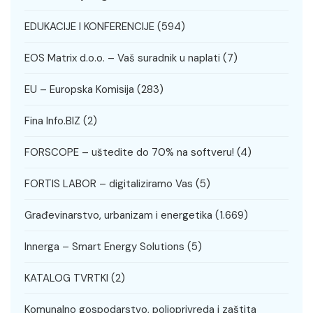
EDUKACIJE I KONFERENCIJE
(594)
EOS Matrix d.o.o. – Vaš suradnik u naplati
(7)
EU – Europska Komisija
(283)
Fina Info.BIZ
(2)
FORSCOPE – uštedite do 70% na softveru!
(4)
FORTIS LABOR – digitaliziramo Vas
(5)
Građevinarstvo, urbanizam i energetika
(1.669)
Innerga – Smart Energy Solutions
(5)
KATALOG TVRTKI
(2)
Komunalno gospodarstvo, poljoprivreda i zaštita