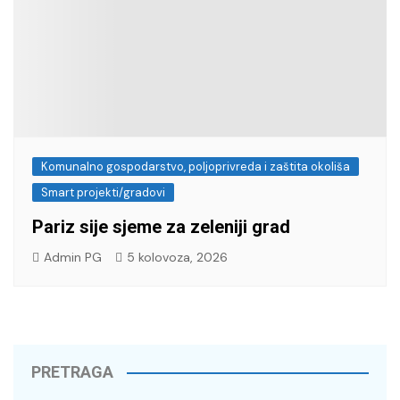
Komunalno gospodarstvo, poljoprivreda i zaštita okoliša
Smart projekti/gradovi
Pariz sije sjeme za zeleniji grad
Admin PG
5 kolovoza, 2026
PRETRAGA