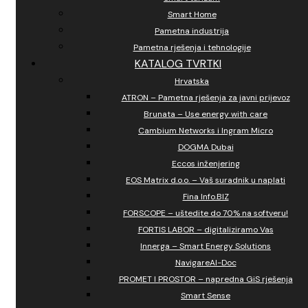
Smart Home
Pametna industrija
Pametna rješenja i tehnologije
KATALOG TVRTKI
Hrvatska
ATRON – Pametna rješenja za javni prijevoz
Brunata – Use energy with care
Cambium Networks i Ingram Micro
DOGMA Dubai
Eccos inženjering
EOS Matrix d.o.o. – Vaš suradnik u naplati
Fina Info.BIZ
FORSCOPE – uštedite do 70% na softveru!
FORTIS LABOR – digitaliziramo Vas
Innerga – Smart Energy Solutions
NavigareAI-Doc
PROMET I PROSTOR – napredna GiS rješenja
Smart Sense