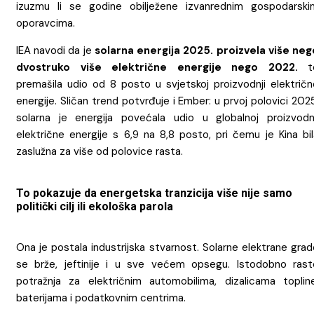
izuzmu li se godine obilježene izvanrednim gospodarski
oporavcima.
IEA navodi da je
solarna energija 2025. proizvela više neg
dvostruko više električne energije nego 2022.
t
premašila udio od 8 posto u svjetskoj proizvodnji električn
energije. Sličan trend potvrđuje i Ember: u prvoj polovici 202
solarna je energija povećala udio u globalnoj proizvodnj
električne energije s 6,9 na 8,8 posto, pri čemu je Kina bil
zaslužna za više od polovice rasta.
To pokazuje da energetska tranzicija više nije samo
politički cilj ili ekološka parola
Ona je postala industrijska stvarnost. Solarne elektrane gra
se brže, jeftinije i u sve većem opsegu. Istodobno rast
potražnja za električnim automobilima, dizalicama topline
baterijama i podatkovnim centrima.