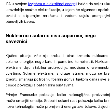
IEA u svojem
izvješću o električnoj energiji
ističe da svijet ula
u razdoblje snažne elektrifikacije, u kojem će sigurnost opskr
ovisiti o otpornijim mrežama i većem udjelu promjenjivi
obnovljivih izvora.
Nuklearno i solarno nisu suparnici, nego
saveznici
Ključno pitanje više nije treba li birati između nuklearne 
solarne energije, nego kako ih pametno kombinirati. Nuklearn
elektrane daju stabilnu proizvodnju, neovisnu o vremenski
uvjetima. Solarne elektrane, s druge strane, mogu se brz
graditi, smanjuju potrošnju fosilnih goriva tijekom dana i sve 
češće povezuju s baterijskim sustavima.
Primjer Francuske pokazuje koliko niskougljična proizvodnj
može smanjiti emisije. Globalni solarni rast pokazuje koliko br
nova tehnologija može promijeniti energetske tokove. Zajedn