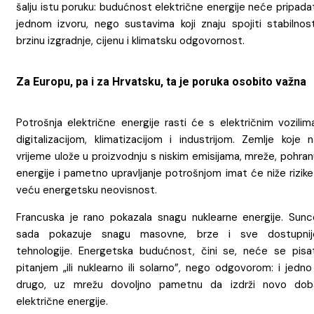
šalju istu poruku: budućnost električne energije neće pripada
jednom izvoru, nego sustavima koji znaju spojiti stabilnost
brzinu izgradnje, cijenu i klimatsku odgovornost.
Za Europu, pa i za Hrvatsku, ta je poruka osobito važna
Potrošnja električne energije rasti će s električnim vozilim
digitalizacijom, klimatizacijom i industrijom. Zemlje koje n
vrijeme ulože u proizvodnju s niskim emisijama, mreže, pohra
energije i pametno upravljanje potrošnjom imat će niže rizike
veću energetsku neovisnost.
Francuska je rano pokazala snagu nuklearne energije. Sunc
sada pokazuje snagu masovne, brze i sve dostupnij
tehnologije. Energetska budućnost, čini se, neće se pisat
pitanjem „ili nuklearno ili solarno”, nego odgovorom: i jedno
drugo, uz mrežu dovoljno pametnu da izdrži novo dob
električne energije.