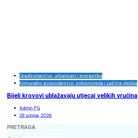
Građevinarstvo, urbanizam i energetika
Komunalno gospodarstvo, poljoprivreda i zaštita okoliša
Bijeli krovovi ublažavaju utjecaj velikih vrućina
Admin PG
28 srpnja, 2026
PRETRAGA