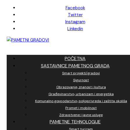
Skip
Facebook
to
Twitter
content
Instagram
Linkedin
POČETNA
SASTAVNICE PAMETNOG GRADA
Smart projekti/gradovi
Sigurnost
Obrazovanje, znanost i kultura
Građevinarstvo, urbanizam i energetika
Komunalno gospodarstvo, poljoprivreda i zaštita okoliša
Promet i mobilnost
Zdravstvene i javne usluge
PAMETNE TEHNOLOGIJE
Smart turizam