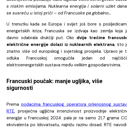
s niskim emisijama. Nuklearna energija i solarni uzlet dana
se susreću u istoj priči – od Francuske pa globalno…
U trenutku kada se Europa i svijet još bore s posljedicam
energetskih kriza, Francuska se izdvaja kao zemlja koja j
davno odabrala drukčiji put. Oko
dvije trećine francusk
električne energije dolazi iz nuklearnih elektrana
, što 
znatno više od europskog i svjetskog prosjeka. Upravo je t
odluka Francuskoj omogućila jedan od najčišći
elektroenergetskih sustava među velikim gospodarstvima.
Francuski poučak: manje ugljika, više
sigurnosti
Prema
podacima francuskog operatora prijenosnog sustav
RTE
, prosječna ugljična intenzivnost proizvodnje električn
energije u Francuskoj 2024. pala je na samo 21,7 grama CO
ekvivalenta po kilovatsatu, najnižu razinu dosad. RTE navodi