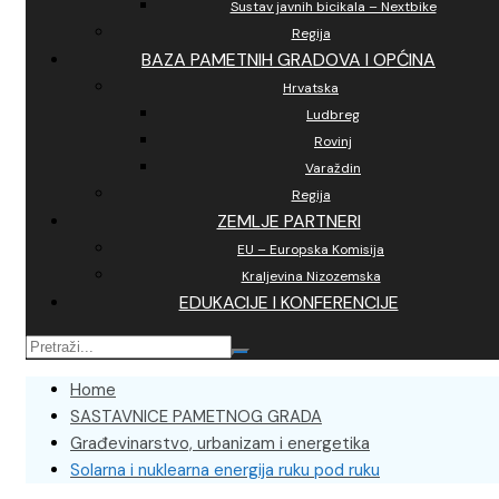
Sustav javnih bicikala – Nextbike
Regija
BAZA PAMETNIH GRADOVA I OPĆINA
Hrvatska
Ludbreg
Rovinj
Varaždin
Regija
ZEMLJE PARTNERI
EU – Europska Komisija
Kraljevina Nizozemska
EDUKACIJE I KONFERENCIJE
Home
SASTAVNICE PAMETNOG GRADA
Građevinarstvo, urbanizam i energetika
Solarna i nuklearna energija ruku pod ruku