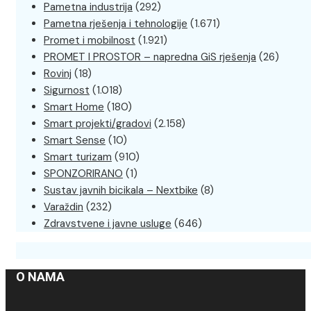
Pametna industrija
(292)
Pametna rješenja i tehnologije
(1.671)
Promet i mobilnost
(1.921)
PROMET I PROSTOR – napredna GiS rješenja
(26)
Rovinj
(18)
Sigurnost
(1.018)
Smart Home
(180)
Smart projekti/gradovi
(2.158)
Smart Sense
(10)
Smart turizam
(910)
SPONZORIRANO
(1)
Sustav javnih bicikala – Nextbike
(8)
Varaždin
(232)
Zdravstvene i javne usluge
(646)
O NAMA