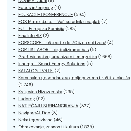
DOGMA Dubai
(6)
Eccos inženjering
(11)
EDUKACIJE I KONFERENCIJE
(594)
EOS Matrix d.o.o. – Vaš suradnik u naplati
(7)
EU – Europska Komisija
(283)
Fina Info.BIZ
(2)
FORSCOPE – uštedite do 70% na softveru!
(4)
FORTIS LABOR – digitaliziramo Vas
(5)
Građevinarstvo, urbanizam i energetika
(1.668)
Innerga – Smart Energy Solutions
(5)
KATALOG TVRTKI
(2)
Komunalno gospodarstvo, poljoprivreda i zaštita okoliša
(2.746)
Kraljevina Nizozemska
(295)
Ludbreg
(92)
NATJEČAJI I SUFINANCIRANJA
(327)
NavigareAI-Doc
(3)
Nekategorizirano
(46)
Obrazovanje, znanost i kultura
(1.835)