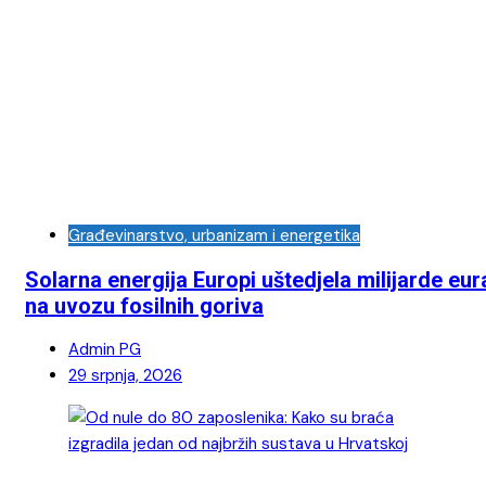
Građevinarstvo, urbanizam i energetika
Solarna energija Europi uštedjela milijarde eur
na uvozu fosilnih goriva
Admin PG
29 srpnja, 2026