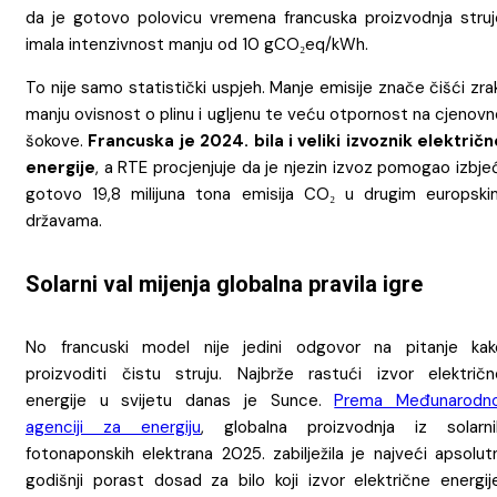
da je gotovo polovicu vremena francuska proizvodnja struj
imala intenzivnost manju od 10 gCO₂eq/kWh.
To nije samo statistički uspjeh. Manje emisije znače čišći zra
manju ovisnost o plinu i ugljenu te veću otpornost na cjenov
šokove.
Francuska je 2024. bila i veliki izvoznik električn
energije
, a RTE procjenjuje da je njezin izvoz pomogao izbje
gotovo 19,8 milijuna tona emisija CO₂ u drugim europski
državama.
Solarni val mijenja globalna pravila igre
No francuski model nije jedini odgovor na pitanje kak
proizvoditi čistu struju. Najbrže rastući izvor električn
energije u svijetu danas je Sunce.
Prema Međunarodno
agenciji za energiju
, globalna proizvodnja iz solarni
fotonaponskih elektrana 2025. zabilježila je najveći apsolut
godišnji porast dosad za bilo koji izvor električne energije