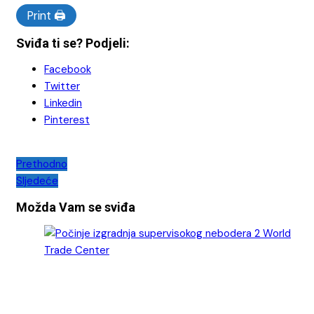
Print 🖨
Sviđa ti se? Podjeli:
Facebook
Twitter
Linkedin
Pinterest
Navigacija
Prethodno
Sljedeće
objava
Možda Vam se sviđa