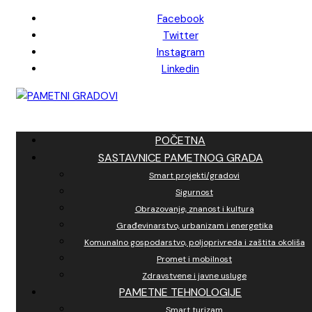
Skip
Facebook
to
Twitter
content
Instagram
Linkedin
POČETNA
SASTAVNICE PAMETNOG GRADA
Smart projekti/gradovi
Sigurnost
Obrazovanje, znanost i kultura
Građevinarstvo, urbanizam i energetika
Komunalno gospodarstvo, poljoprivreda i zaštita okoliša
Promet i mobilnost
Zdravstvene i javne usluge
PAMETNE TEHNOLOGIJE
Smart turizam