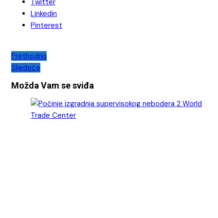
Twitter
Linkedin
Pinterest
Navigacija
Prethodno
Sljedeće
objava
Možda Vam se sviđa