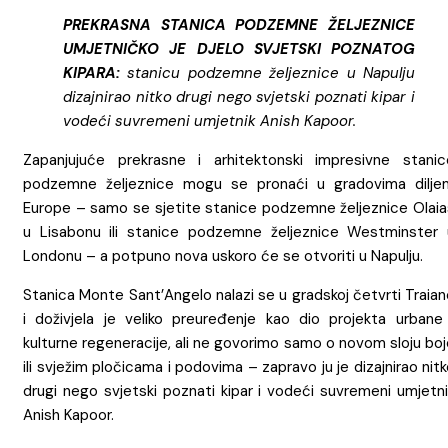
PREKRASNA STANICA PODZEMNE ŽELJEZNICE
UMJETNIČKO JE DJELO SVJETSKI POZNATOG
KIPARA:
stanicu podzemne željeznice u Napulju
dizajnirao nitko drugi nego svjetski poznati kipar i
vodeći suvremeni umjetnik Anish Kapoor.
Zapanjujuće prekrasne i arhitektonski impresivne stanic
podzemne željeznice mogu se pronaći u gradovima dilje
Europe – samo se sjetite stanice podzemne željeznice Olaia
u Lisabonu ili stanice podzemne željeznice Westminster 
Londonu – a potpuno nova uskoro će se otvoriti u Napulju.
Stanica Monte Sant’Angelo nalazi se u gradskoj četvrti Traia
i doživjela je veliko preuređenje kao dio projekta urbane 
kulturne regeneracije, ali ne govorimo samo o novom sloju bo
ili svježim pločicama i podovima – zapravo ju je dizajnirao nit
drugi nego svjetski poznati kipar i vodeći suvremeni umjetni
Anish Kapoor.