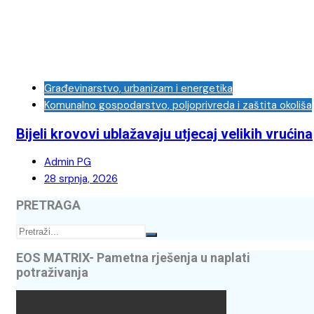
Građevinarstvo, urbanizam i energetika
Komunalno gospodarstvo, poljoprivreda i zaštita okoliša
Bijeli krovovi ublažavaju utjecaj velikih vrućina
Admin PG
28 srpnja, 2026
PRETRAGA
EOS MATRIX- Pametna rješenja u naplati
potraživanja