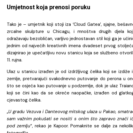
Umjetnost koja prenosi poruku
Tako je – umjetnik koji stoji iza ‘Cloud Gatea’, sjajne, bešav
zrcalne skulpture u Chicagu, i mnoštva drugih djela koj
odražavaju bezobličan, varljivo jednostavan stil koji ga je učin
jednim od najvećih kreativnih imena dvadeset prvog stoljeća
dizajnirao je upečatljivu novu stanicu koja se službeno otvori
11. rujna.
Ulaz u stanicu izrađen je od izdržljivog čelika koji se izdiže 
zemlje, pretvarajući svakodnevno putovanje do perona u on
što se osjeća kao putovanje u podzemlje, dok je ulaz Traiano
koji se čini kao da se okreće naopačke, izrađen od glatkog
cjevastog čelika.
„
U gradu Vezuva i Danteovog mitskog ulaza u Pakao, smatra
sam važnim pokušati se nositi s onim što zapravo znači ić
pod zemlju
“, rekao je Kapoor. Pomaknite se dalje za nekolik
fotografija.