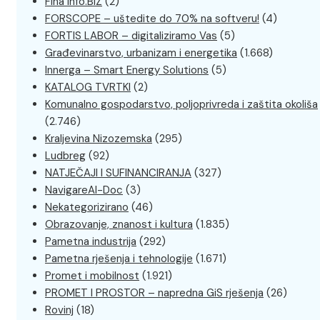
Fina Info.BIZ
(2)
FORSCOPE – uštedite do 70% na softveru!
(4)
FORTIS LABOR – digitaliziramo Vas
(5)
Građevinarstvo, urbanizam i energetika
(1.668)
Innerga – Smart Energy Solutions
(5)
KATALOG TVRTKI
(2)
Komunalno gospodarstvo, poljoprivreda i zaštita okoliša
(2.746)
Kraljevina Nizozemska
(295)
Ludbreg
(92)
NATJEČAJI I SUFINANCIRANJA
(327)
NavigareAI-Doc
(3)
Nekategorizirano
(46)
Obrazovanje, znanost i kultura
(1.835)
Pametna industrija
(292)
Pametna rješenja i tehnologije
(1.671)
Promet i mobilnost
(1.921)
PROMET I PROSTOR – napredna GiS rješenja
(26)
Rovinj
(18)