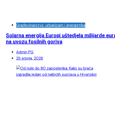
Građevinarstvo, urbanizam i energetika
Solarna energija Europi uštedjela milijarde eur
na uvozu fosilnih goriva
Admin PG
29 srpnja, 2026