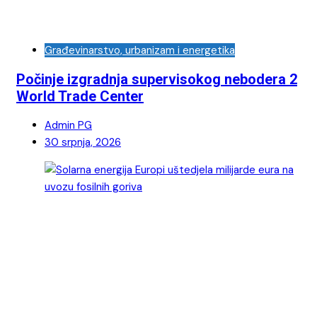
Građevinarstvo, urbanizam i energetika
Počinje izgradnja supervisokog nebodera 2
World Trade Center
Admin PG
30 srpnja, 2026