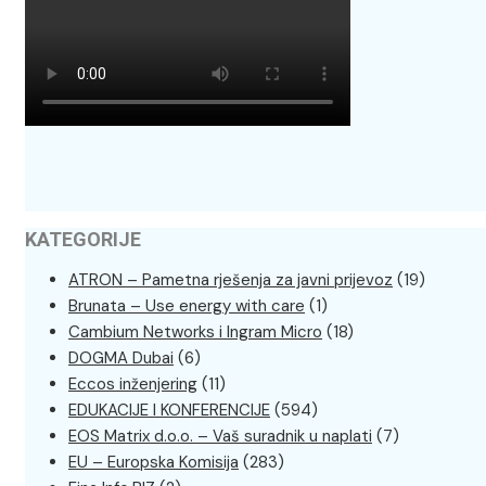
KATEGORIJE
ATRON – Pametna rješenja za javni prijevoz
(19)
Brunata – Use energy with care
(1)
Cambium Networks i Ingram Micro
(18)
DOGMA Dubai
(6)
Eccos inženjering
(11)
EDUKACIJE I KONFERENCIJE
(594)
EOS Matrix d.o.o. – Vaš suradnik u naplati
(7)
EU – Europska Komisija
(283)