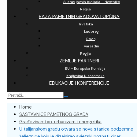
Sustav javnih bicikala – Nextbike
Regija
BAZA PAMETNIH GRADOVA I OPĆINA
Hrvatska
Ludbreg
Rovinj
Varaždin
Regija
ZEMLJE PARTNERI
EU – Europska Komisija
Kraljevina Nizozemska
EDUKACIJE I KONFERENCIJE
Home
SASTAVNICE PAMETNOG GRADA
Građevinarstvo, urbanizam i energetika
U talijanskom gradu otvara se nova stanica podzemne
željeznice koju je dizajnirao svjetski poznati kipar