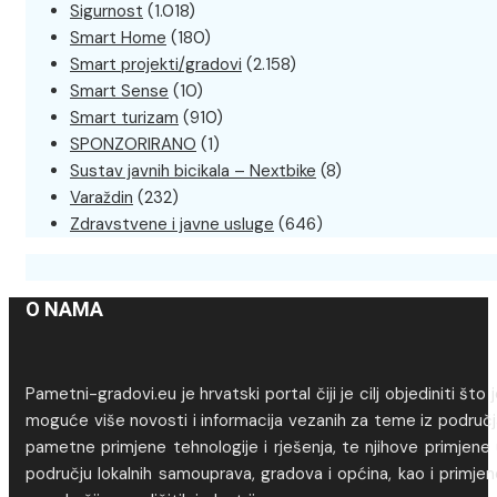
Sigurnost
(1.018)
Smart Home
(180)
Smart projekti/gradovi
(2.158)
Smart Sense
(10)
Smart turizam
(910)
SPONZORIRANO
(1)
Sustav javnih bicikala – Nextbike
(8)
Varaždin
(232)
Zdravstvene i javne usluge
(646)
O NAMA
Pametni-gradovi.eu je hrvatski portal čiji je cilj objediniti što 
moguće više novosti i informacija vezanih za teme iz područj
pametne primjene tehnologije i rješenja, te njihove primjene
području lokalnih samouprava, gradova i općina, kao i primje