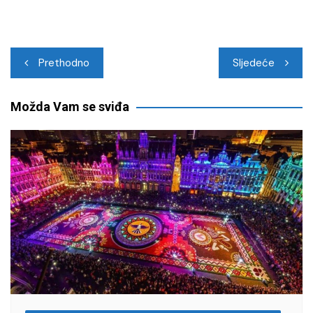
Navigacija
Prethodno
Sljedeće
objava
Možda Vam se sviđa