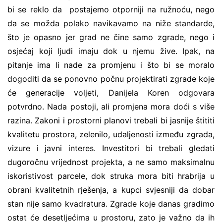
bi se reklo da postajemo otporniji na ružnoću, nego
da se možda polako navikavamo na niže standarde,
što je opasno jer grad ne čine samo zgrade, nego i
osjećaj koji ljudi imaju dok u njemu žive. Ipak, na
pitanje ima li nade za promjenu i što bi se moralo
dogoditi da se ponovno počnu projektirati zgrade koje
će generacije voljeti, Danijela Koren odgovara
potvrdno. Nada postoji, ali promjena mora doći s više
razina. Zakoni i prostorni planovi trebali bi jasnije štititi
kvalitetu prostora, zelenilo, udaljenosti između zgrada,
vizure i javni interes. Investitori bi trebali gledati
dugoročnu vrijednost projekta, a ne samo maksimalnu
iskoristivost parcele, dok struka mora biti hrabrija u
obrani kvalitetnih rješenja, a kupci svjesniji da dobar
stan nije samo kvadratura. Zgrade koje danas gradimo
ostat će desetljećima u prostoru, zato je važno da ih