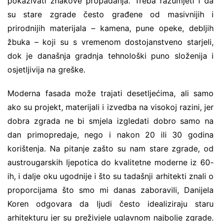
pokazivati znakove propadanja. Treba razumjeti i da
su stare zgrade često građene od masivnijih i
prirodnijih materijala – kamena, pune opeke, debljih
žbuka – koji su s vremenom dostojanstveno starjeli,
dok je današnja gradnja tehnološki puno složenija i
osjetljivija na greške.
Moderna fasada može trajati desetljećima, ali samo
ako su projekt, materijali i izvedba na visokoj razini, jer
dobra zgrada ne bi smjela izgledati dobro samo na
dan primopredaje, nego i nakon 20 ili 30 godina
korištenja. Na pitanje zašto su nam stare zgrade, od
austrougarskih ljepotica do kvalitetne moderne iz 60-
ih, i dalje oku ugodnije i što su tadašnji arhitekti znali o
proporcijama što smo mi danas zaboravili, Danijela
Koren odgovara da ljudi često idealiziraju staru
arhitekturu jer su preživjele uglavnom najbolje zgrade.