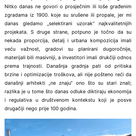
Nitko danas ne govori o prosječnim ili loše građenim
zgradama iz 1900. koje su srušene ili propale, jer mi
danas gledamo „selektirani uzorak“ najkvalitetnijih
projekata. S druge strane, potpuno je točno da su
nekada proporcija, detalj i urbana kompozicija imali
veću važnost, gradovi su planirani dugoročnije,
materijali bili masivniji, a investitori imali drukčiji odnos
prema trajnosti. Današnja gradnja pati od pritiska
brzine i optimizacije troškova, ali nije pošteno reći da
današnji arhitekti „ne znaju“ ono što su stari znali;
razlika je u tome što danas odluke diktiraju ekonomija
i regulativa u društvenom kontekstu koji je posve
drugačiji nego prije 100 godina.