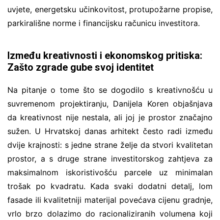
uvjete, energetsku učinkovitost, protupožarne propise,
parkirališne norme i financijsku računicu investitora.
Između kreativnosti i ekonomskog pritiska:
Zašto zgrade gube svoj identitet
Na pitanje o tome što se dogodilo s kreativnošću u
suvremenom projektiranju, Danijela Koren objašnjava
da kreativnost nije nestala, ali joj je prostor značajno
sužen. U Hrvatskoj danas arhitekt često radi između
dvije krajnosti: s jedne strane želje da stvori kvalitetan
prostor, a s druge strane investitorskog zahtjeva za
maksimalnom iskoristivošću parcele uz minimalan
trošak po kvadratu. Kada svaki dodatni detalj, lom
fasade ili kvalitetniji materijal povećava cijenu gradnje,
vrlo brzo dolazimo do racionaliziranih volumena koji