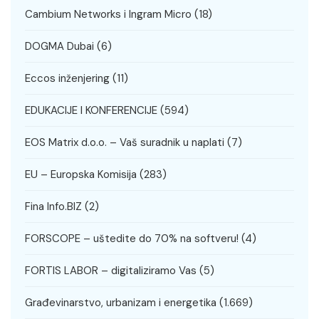
Cambium Networks i Ingram Micro
(18)
DOGMA Dubai
(6)
Eccos inženjering
(11)
EDUKACIJE I KONFERENCIJE
(594)
EOS Matrix d.o.o. – Vaš suradnik u naplati
(7)
EU – Europska Komisija
(283)
Fina Info.BIZ
(2)
FORSCOPE – uštedite do 70% na softveru!
(4)
FORTIS LABOR – digitaliziramo Vas
(5)
Građevinarstvo, urbanizam i energetika
(1.669)