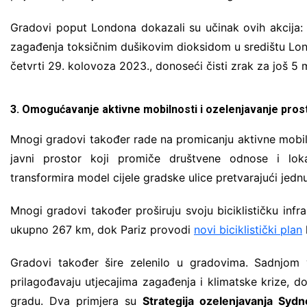
Gradovi poput Londona dokazali su učinak ovih akcija
zagađenja toksičnim dušikovim dioksidom u središtu L
četvrti 29. kolovoza 2023., donoseći čisti zrak za još 5 mi
3. Omogućavanje aktivne mobilnosti i ozelenjavanje pros
Mnogi gradovi također rade na promicanju aktivne mobilnosti
javni prostor koji promiče društvene odnose i lo
transformira model cijele gradske ulice pretvarajući jednu
Mnogi gradovi također proširuju svoju biciklističku infra
ukupno 267 km, dok Pariz provodi
novi biciklistički plan
Gradovi također šire zelenilo u gradovima. Sadnjom v
prilagođavaju utjecajima zagađenja i klimatske krize, d
gradu. Dva primjera su
Strategija ozelenjavanja Sydn