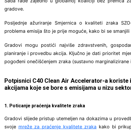
Sada rade zajedno u globalnoj koaliciji bez premca za 
gradove.
Posljednje ažuriranje Smjernica o kvaliteti zraka SZ
problema emisija što je prije moguće, kako bi se smanjili
Gradovi mogu postići najviše zdravstvenih, gospodar
planiranje i provedbu akcija. Ključno je dati prioritet m
pogođeni onečišćenjem zraka (sustavno marginalizirane i k
Potpisnici C40 Clean Air Accelerator-a koriste 
akcijama koje se bore s emisijama u nizu sekto
1. Poticanje praćenja kvalitete zraka
Gradovi slijede pristup utemeljen na dokazima u provedbi 
svoje
mreže za praćenje kvalitete zraka
kako bi prikupi