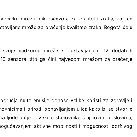
radničku mrežu mikrosenzora za kvalitetu zraka, koji će
ostavljene mreže za praćenje kvalitete zraka. Bogotá će u
 svoje nadzorne mreže s postavljanjem 12 dodatnih
 10 senzora, što ga čini najvećom mrežom za praćenje
dručja nulte emisije donose velike koristi za zdravlje i
ovnicima i prirodi obnavljanjem ulica kako bi se stvorile
na ljude bolje povezuju stanovnike s njihovim poslovima,
ogućavanjem aktivne mobilnosti i mogućnosti održivog