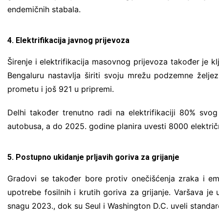
endemičnih stabala.
4. Elektrifikacija javnog prijevoza
Širenje i elektrifikacija masovnog prijevoza također je 
Bengaluru nastavlja širiti svoju mrežu podzemne željez
prometu i još 921 u pripremi.
Delhi također trenutno radi na elektrifikaciji 80% sv
autobusa, a do 2025. godine planira uvesti 8000 električ
5. Postupno ukidanje prljavih goriva za grijanje
Gradovi se također bore protiv onečišćenja zraka i emi
upotrebe fosilnih i krutih goriva za grijanje. Varšava je 
snagu 2023., dok su Seul i Washington D.C. uveli standar