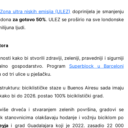
:
Zona ultra niskih emisija (ULEZ)
doprinijela je smanjenju
ondona
za gotovo 50%
. ULEZ se proširio na sve londonske
lijuna ljudi.
tora
 kako bi stvorili zdraviji, zeleniji, pravedniji i sigurniji
kalno gospodarstvo. Program
Superblock u Barceloni
 od tri ulice u pješačku.
strukturu: biciklističke staze u Buenos Airesu sada imaju
kako bi do 2026. postao 100% biciklistički grad.
iše drveća i stvaranjem zelenih površina, gradovi se
ok stanovnicima olakšavaju hodanje i vožnju biciklom po
eyja
i grad Guadalajara koji je 2022. zasadio 22 000