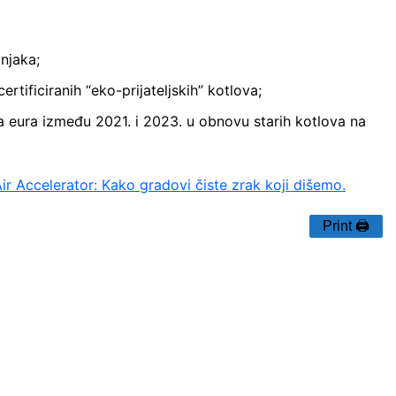
dnjaka;
rtificiranih “eko-prijateljskih” kotlova;
na eura između 2021. i 2023. u obnovu starih kotlova na
r Accelerator: Kako gradovi čiste zrak koji dišemo.
Print 🖨