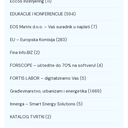
Eccos inženjering
(11)
EDUKACIJE I KONFERENCIJE
(594)
EOS Matrix d.o.o. – Vaš suradnik u naplati
(7)
EU – Europska Komisija
(283)
Fina Info.BIZ
(2)
FORSCOPE – uštedite do 70% na softveru!
(4)
FORTIS LABOR – digitaliziramo Vas
(5)
Građevinarstvo, urbanizam i energetika
(1.669)
Innerga – Smart Energy Solutions
(5)
KATALOG TVRTKI
(2)