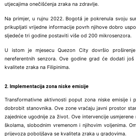
utjecajima onečišćenja zraka na zdravlje.
Na primjer, u rujnu 2022. Bogotá je pokrenula svoju su
prikupljati vrijedne informacije povrh njihove dobro usp
sljedeće tri godine postaviti više od 200 mikrosenzora.
U istom je mjesecu Quezon City dovršio proširenje
nereferentnih senzora. Ove godine grad će dodati još
kvalitete zraka na Filipinima.
2. Implementacija zona niske emisije
Transformativne aktivnosti poput zona niske emisije i po
dobrobit stanovnika. Ove zone vraćaju javni prostor stan
zajednice ugodnije za život. Ove intervencije usmjerene 
školama, slobodnim vremenom i njihovim voljenima. Om
prijevoza poboljšava se kvaliteta zraka u gradovima.