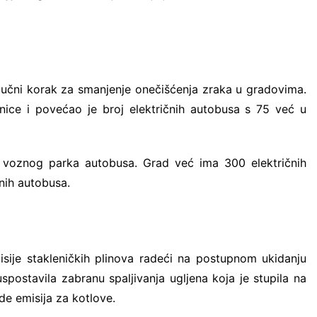
ključni korak za smanjenje onečišćenja zraka u gradovima.
nice i povećao je broj električnih autobusa s 75 već u
og voznog parka autobusa. Grad već ima 300 električnih
nih autobusa.
sije stakleničkih plinova radeći na postupnom ukidanju
uspostavila zabranu spaljivanja ugljena koja je stupila na
de emisija za kotlove.