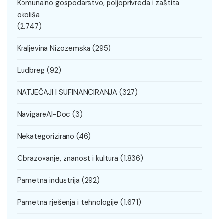
Komunalno gospodarstvo, poljoprivreda i zaštita
okoliša
(2.747)
Kraljevina Nizozemska
(295)
Ludbreg
(92)
NATJEČAJI I SUFINANCIRANJA
(327)
NavigareAI-Doc
(3)
Nekategorizirano
(46)
Obrazovanje, znanost i kultura
(1.836)
Pametna industrija
(292)
Pametna rješenja i tehnologije
(1.671)