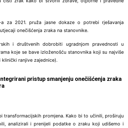
čisti zrak kako bi stvorili zdrave, otporne i pravedne
O-a za 2021. pruža jasne dokaze o potrebi rješavanja
 utjecaji onečišćenja zraka na stanovnike.
skih i društvenih dobrobiti ugradnjom pravednosti u
jerama koje se bave izloženošću stanovnika koji su najviše
linički ranjive zajednice).
integrirani pristup smanjenju onečišćenja zraka
ra
transformacijskih promjena. Kako bi to učinili, proširuju
li, analizirali i prenijeli podatke o zraku koji udišemo i