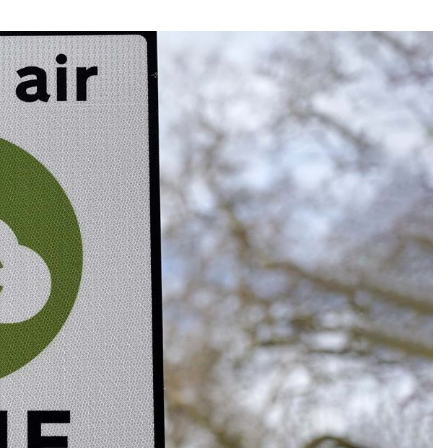
Eccos inženjerin
EOS Matrix d.o.o.
naplati
Fina Info.BIZ
FORSCOPE – ušt
softveru!
FORTIS LABOR – 
Vas
Innerga – Smart 
NavigareAI-Doc
PROMET I PROST
GiS rješenja
Smart Sense
Sustav javnih bi