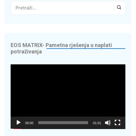
g
 – Vaš suradnik u
edite do 70% na
EOS MATRIX- Pametna rješenja u naplati
potraživanja
digitaliziramo
Reproduktor
videozapisa
Energy Solutions
OR – napredna
00:00
01:01
cikala – Nextbike