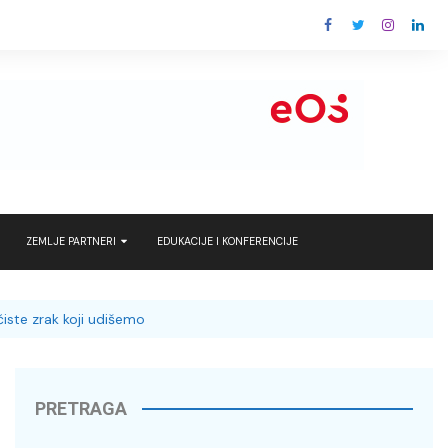
ZEMLJE PARTNERI
EDUKACIJE I KONFERENCIJE
 rješenja za
Ludbreg
EU – Europska Komisija
čiste zrak koji udišemo
Rovinj
Kraljevina Nizozemska
nergy with care
Varaždin
ks i Ingram
PRETRAGA