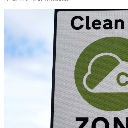
poljoprivreda i zaštita okoliša
Promet i mobilnost
Zdravstvene i javne usluge