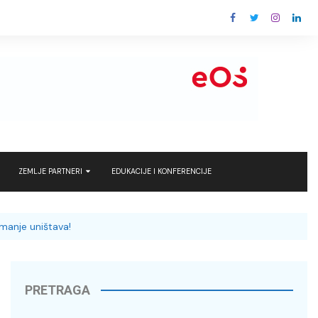
ZEMLJE PARTNERI
EDUKACIJE I KONFERENCIJE
 rješenja za
Ludbreg
EU – Europska Komisija
anje uništava!
Rovinj
Kraljevina Nizozemska
nergy with care
Varaždin
ks i Ingram
PRETRAGA