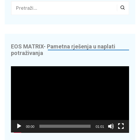
g
 – Vaš suradnik u
edite do 70% na
EOS MATRIX- Pametna rješenja u naplati
potraživanja
digitaliziramo
Reproduktor
videozapisa
Energy Solutions
OR – napredna
00:00
01:01
cikala – Nextbike