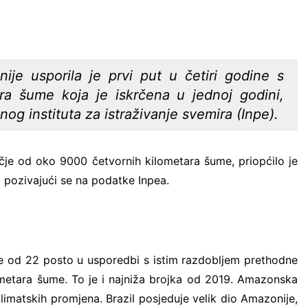
Eccos inženjerin
EOS Matrix d.o.o.
naplati
Fina Info.BIZ
nije usporila je prvi put u četiri godine s
ra šume koja je iskrčena u jednoj godini,
FORSCOPE – ušt
softveru!
og instituta za istraživanje svemira (Inpe).
FORTIS LABOR – 
Vas
je od oko 9000 četvornih kilometara šume, priopćilo je
Innerga – Smart 
a pozivajući se na podatke Inpea.
NavigareAI-Doc
PROMET I PROST
GiS rješenja
Smart Sense
nje od 22 posto u usporedbi s istim razdobljem prethodne
ometara šume. To je i najniža brojka od 2019. Amazonska
Sustav javnih bi
matskih promjena. Brazil posjeduje velik dio Amazonije,