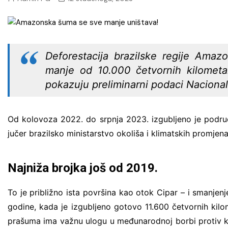
poljoprivreda i zaštita okoliša
Promet i mobilnost
Zdravstvene i javne usluge
Deforestacija brazilske regije Amazo
manje od 10.000 četvornih kilometa
pokazuju preliminarni podaci Nacionaln
Od kolovoza 2022. do srpnja 2023. izgubljeno je područ
jučer brazilsko ministarstvo okoliša i klimatskih promjen
Najniža brojka još od 2019.
To je približno ista površina kao otok Cipar – i smanje
godine, kada je izgubljeno gotovo 11.600 četvornih kil
prašuma ima važnu ulogu u međunarodnoj borbi protiv kli