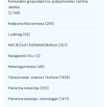
Komunalno gospodarstvo, poljoprivreda i zaštita
okoliša
(2.748)
Kraljevina Nizozemska
(295)
Ludbreg
(92)
NATJEČAJI I SUFINANCIRANJA
(327)
NavigareAI-Doc
(3)
Nekategorizirano
(46)
Obrazovanje, znanost i kultura
(1.836)
Pametna industrija
(292)
Pametna rješenja i tehnologije
(1.671)