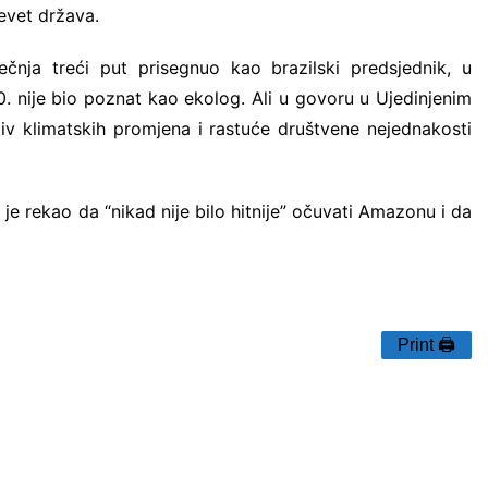
evet država.
iječnja treći put prisegnuo kao brazilski predsjednik, u
nije bio poznat kao ekolog. Ali u govoru u Ujedinjenim
v klimatskih promjena i rastuće društvene nejednakosti
rekao da “nikad nije bilo hitnije” očuvati Amazonu i da
Print 🖨