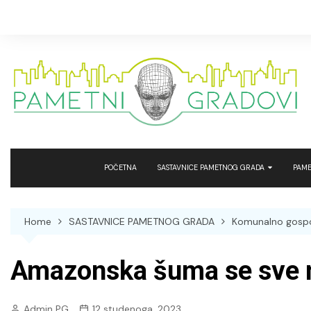
Skip
to
content
POČETNA
SASTAVNICE PAMETNOG GRADA
PAME
Smart projekti/gradovi
Smar
Home
SASTAVNICE PAMETNOG GRADA
Komunalno gospod
Sigurnost
Sma
Obrazovanje, znanost i kultura
Pame
Amazonska šuma se sve m
Građevinarstvo, urbanizam i
Pame
energetika
Admin PG
12 studenoga, 2023
Komunalno gospodarstvo,