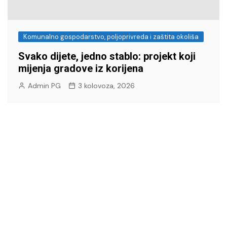
Komunalno gospodarstvo, poljoprivreda i zaštita okoliša
Svako dijete, jedno stablo: projekt koji
mijenja gradove iz korijena
Admin PG
3 kolovoza, 2026