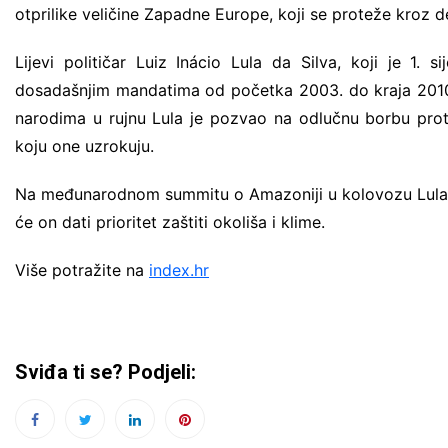
otprilike veličine Zapadne Europe, koji se proteže kroz d
Lijevi političar Luiz Inácio Lula da Silva, koji je 1. s
dosadašnjim mandatima od početka 2003. do kraja 2010. 
narodima u rujnu Lula je pozvao na odlučnu borbu proti
koju one uzrokuju.
Na međunarodnom summitu o Amazoniji u kolovozu Lula je 
će on dati prioritet zaštiti okoliša i klime.
Više potražite na
index.hr
Sviđa ti se? Podjeli: