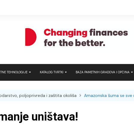
TNE TEHNOLOGIJE
KATALOG TVRTKI
BAZA PAMETNIH GRADOVA I OPĆINA
t turizam
Hrvatska
Hrvatska
ATRON – Pametna
javni prijevoz
arstvo, poljoprivreda i zaštita okoliša
Amazonska šuma se sve m
rt Home
Regija
Regija
Brunata – Use e
tna industrija
anje uništava!
Cambium Networ
tna rješenja i tehnologije
Micro
DOGMA Dubai