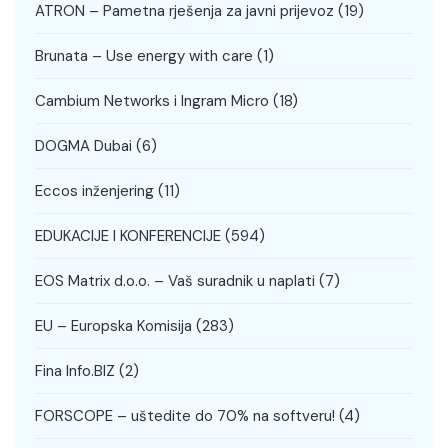
ATRON – Pametna rješenja za javni prijevoz
(19)
Brunata – Use energy with care
(1)
Cambium Networks i Ingram Micro
(18)
DOGMA Dubai
(6)
Eccos inženjering
(11)
EDUKACIJE I KONFERENCIJE
(594)
EOS Matrix d.o.o. – Vaš suradnik u naplati
(7)
EU – Europska Komisija
(283)
Fina Info.BIZ
(2)
FORSCOPE – uštedite do 70% na softveru!
(4)