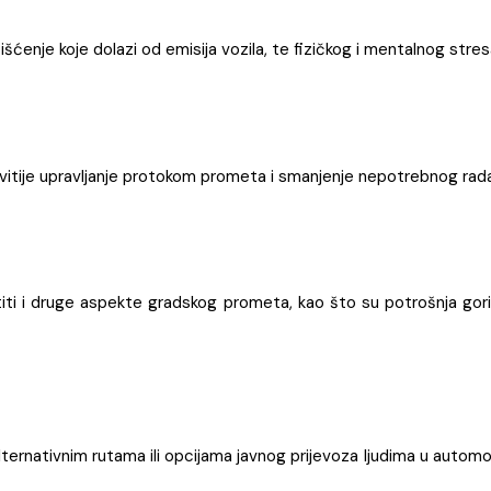
enje koje dolazi od emisija vozila, te fizičkog i mentalnog stre
nkovitije upravljanje protokom prometa i smanjenje nepotrebnog r
ti i druge aspekte gradskog prometa, kao što su potrošnja gori
alternativnim rutama ili opcijama javnog prijevoza ljudima u autom