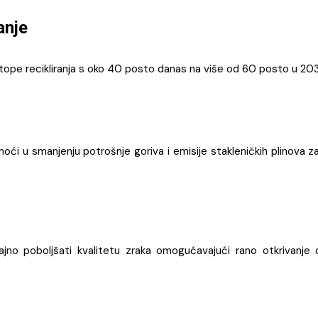
anje
stope recikliranja s oko 40 posto danas na više od 60 posto u 20
oći u smanjenju potrošnje goriva i emisije stakleničkih plinova
no poboljšati kvalitetu zraka omogućavajući rano otkrivanje