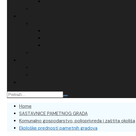
Home
SASTAVNICE PAMETNOG GRADA
Komunalno gospodarstvo, poljoprivreda i zaštita okoliša
Ekološke prednosti pametnih gradova