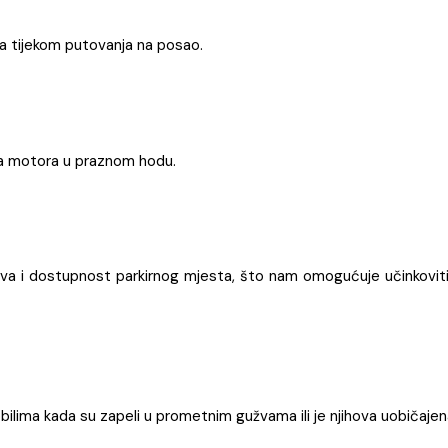
sa tijekom putovanja na posao.
ada motora u praznom hodu.
va i dostupnost parkirnog mjesta, što nam omogućuje učinkovitij
obilima kada su zapeli u prometnim gužvama ili je njihova uobičaje