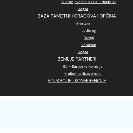
Sustav javnih bicikala – Nextbike
Regija
BAZA PAMETNIH GRADOVA I OPĆINA
Hrvatska
Ludbreg
Rovinj
Varaždin
Regija
ZEMLJE PARTNERI
EU – Europska Komisija
Kraljevina Nizozemska
EDUKACIJE I KONFERENCIJE