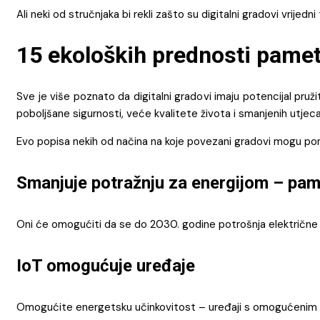
Ali neki od stručnjaka bi rekli zašto su digitalni gradovi vrijedn
15 ekoloških prednosti pame
Sve je više poznato da digitalni gradovi imaju potencijal pru
poboljšane sigurnosti, veće kvalitete života i smanjenih utjecaj
Evo popisa nekih od načina na koje povezani gradovi mogu pomo
Smanjuje potražnju za energijom – pa
Oni će omogućiti da se do 2030. godine potrošnja električne 
IoT omogućuje uređaje
Omogućite energetsku učinkovitost – uređaji s omogućenim Io