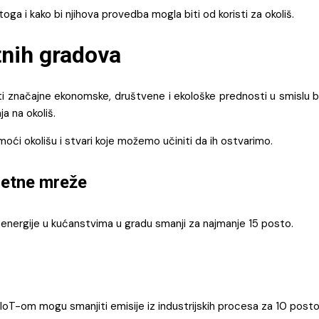
i toga i kako bi njihova provedba mogla biti od koristi za okoliš.
tnih gradova
žiti značajne ekonomske, društvene i ekološke prednosti u smislu 
a na okoliš.
ći okolišu i stvari koje možemo učiniti da ih ostvarimo.
metne mreže
energije u kućanstvima u gradu smanji za najmanje 15 posto.
T-om mogu smanjiti emisije iz industrijskih procesa za 10 post