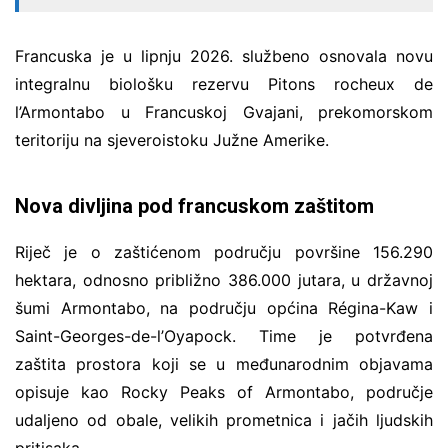
Francuska je u lipnju 2026. službeno osnovala novu
integralnu biološku rezervu Pitons rocheux de
l’Armontabo u Francuskoj Gvajani, prekomorskom
teritoriju na sjeveroistoku Južne Amerike.
Nova divljina pod francuskom zaštitom
Riječ je o zaštićenom području površine 156.290
hektara, odnosno približno 386.000 jutara, u državnoj
šumi Armontabo, na području općina Régina-Kaw i
Saint-Georges-de-l’Oyapock. Time je potvrđena
zaštita prostora koji se u međunarodnim objavama
opisuje kao Rocky Peaks of Armontabo, područje
udaljeno od obale, velikih prometnica i jačih ljudskih
pritisaka.