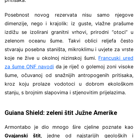
Posebnost novog rezervata nisu samo njegove
dimenzije, nego i krajolik: iz guste, vlažne prašume
izdižu se izolirani granitni vrhovi, prirodni “otoci” u
zelenom oceanu šume. Takvi oblici reljefa često
stvaraju posebna staništa, mikroklimu i uvjete za vrste
koje ne žive u okolnoj nizinskoj šumi.
Francuski ured
za šume ONF navodi
da je riječ o golemoj zoni visoke
šume, očuvanoj od snažnijih antropogenih pritisaka,
kroz koju prolaze vodotoci u dobrom ekološkom
stanju, s brojnim slapovima i stjenovitim prijelazima.
Guiana Shield: zeleni štit Južne Amerike
Armontabo je dio mnogo šire cjeline poznate kao
Gvajanski štit
, jedne od najstarijih geoloških i