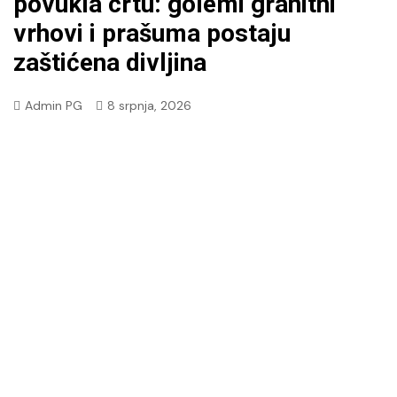
povukla crtu: golemi granitni
vrhovi i prašuma postaju
zaštićena divljina
Admin PG
8 srpnja, 2026