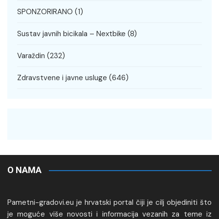
SPONZORIRANO
(1)
Sustav javnih bicikala – Nextbike
(8)
Varaždin
(232)
Zdravstvene i javne usluge
(646)
O NAMA
Pametni-gradovi.eu je hrvatski portal čiji je cilj objediniti što
je moguće više novosti i informacija vezanih za teme iz