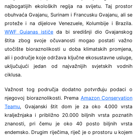
najbogatijih ekoloških regija na svijetu. Taj prostor
obuhvaća Gvajanu, Surinam i Francusku Gvajanu, ali se
proteže i na dijelove Venezuele, Kolumbije i Brazila.
WWF Guianas ističe
da bi središnji dio Gvajanskog
štita zbog svoje očuvanosti mogao postati važno
utočište bioraznolikosti u doba klimatskih promjena,
ali i područje koje održava ključne ekosustavne usluge,
uključujući jedan od najvažnijih svjetskih vodnih
ciklusa.
Važnost tog područja dodatno potvrđuju podaci o
njegovoj bioraznolikosti. Prema
Amazon Conservation
Teamu
, Gvajanski štit dom je za oko 4.000 vrsta
kralježnjaka i približno 20.000 biljnih vrsta poznatih
znanosti, pri čemu je oko 40 posto biljnih vrsta
endemsko. Drugim riječima, riječ je o prostoru u kojem