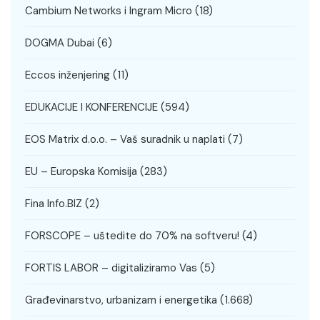
Cambium Networks i Ingram Micro
(18)
DOGMA Dubai
(6)
Eccos inženjering
(11)
EDUKACIJE I KONFERENCIJE
(594)
EOS Matrix d.o.o. – Vaš suradnik u naplati
(7)
EU – Europska Komisija
(283)
Fina Info.BIZ
(2)
FORSCOPE – uštedite do 70% na softveru!
(4)
FORTIS LABOR – digitaliziramo Vas
(5)
Građevinarstvo, urbanizam i energetika
(1.668)