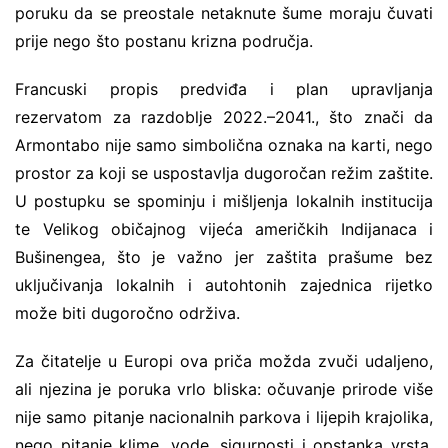
poruku da se preostale netaknute šume moraju čuvati
prije nego što postanu krizna područja.
Francuski propis predviđa i plan upravljanja
rezervatom za razdoblje 2022.–2041., što znači da
Armontabo nije samo simbolična oznaka na karti, nego
prostor za koji se uspostavlja dugoročan režim zaštite.
U postupku se spominju i mišljenja lokalnih institucija
te Velikog običajnog vijeća američkih Indijanaca i
Bušinengea, što je važno jer zaštita prašume bez
uključivanja lokalnih i autohtonih zajednica rijetko
može biti dugoročno održiva.
Za čitatelje u Europi ova priča možda zvuči udaljeno,
ali njezina je poruka vrlo bliska: očuvanje prirode više
nije samo pitanje nacionalnih parkova i lijepih krajolika,
nego pitanje klime, vode, sigurnosti i opstanka vrsta.