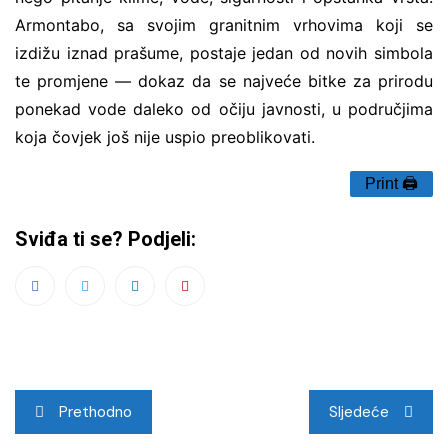
Armontabo, sa svojim granitnim vrhovima koji se
izdižu iznad prašume, postaje jedan od novih simbola
te promjene — dokaz da se najveće bitke za prirodu
ponekad vode daleko od očiju javnosti, u područjima
koja čovjek još nije uspio preoblikovati.
Print 🖨
Sviđa ti se? Podjeli:
Navigacija
Prethodno
Sljedeće
objava